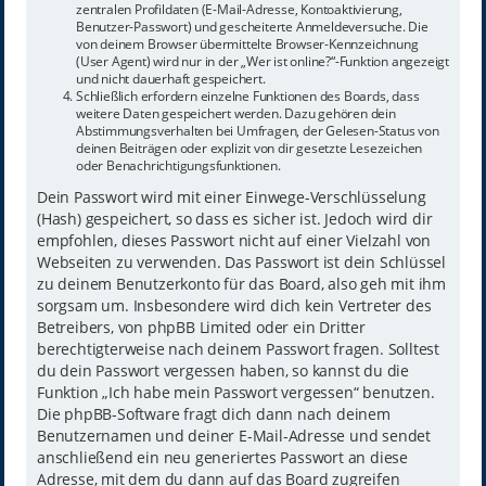
zentralen Profildaten (E-Mail-Adresse, Kontoaktivierung,
Benutzer-Passwort) und gescheiterte Anmeldeversuche. Die
von deinem Browser übermittelte Browser-Kennzeichnung
(User Agent) wird nur in der „Wer ist online?“-Funktion angezeigt
und nicht dauerhaft gespeichert.
Schließlich erfordern einzelne Funktionen des Boards, dass
weitere Daten gespeichert werden. Dazu gehören dein
Abstimmungsverhalten bei Umfragen, der Gelesen-Status von
deinen Beiträgen oder explizit von dir gesetzte Lesezeichen
oder Benachrichtigungsfunktionen.
Dein Passwort wird mit einer Einwege-Verschlüsselung
(Hash) gespeichert, so dass es sicher ist. Jedoch wird dir
empfohlen, dieses Passwort nicht auf einer Vielzahl von
Webseiten zu verwenden. Das Passwort ist dein Schlüssel
zu deinem Benutzerkonto für das Board, also geh mit ihm
sorgsam um. Insbesondere wird dich kein Vertreter des
Betreibers, von phpBB Limited oder ein Dritter
berechtigterweise nach deinem Passwort fragen. Solltest
du dein Passwort vergessen haben, so kannst du die
Funktion „Ich habe mein Passwort vergessen“ benutzen.
Die phpBB-Software fragt dich dann nach deinem
Benutzernamen und deiner E-Mail-Adresse und sendet
anschließend ein neu generiertes Passwort an diese
Adresse, mit dem du dann auf das Board zugreifen