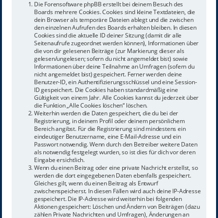
Die Forensoftware phpBB erstellt bei deinem Besuch des
Boards mehrere Cookies. Cookies sind kleine Textdateien, die
dein Browser als temporäre Dateien ablegt und die zwischen
den einzelnen Aufrufen des Boards erhalten bleiben. In diesen
Cookies sind die aktuelle ID deiner Sitzung (damit dir alle
Seitenaufrufe zugeordnet werden können), Informationen über
die von dir gelesenen Beiträge (zur Markierung dieser als
gelesen/ungelesen; sofern du nicht angemeldet bist) sowie
Informationen über deine Teilnahme an Umfragen (sofern du
nicht angemeldet bist) gespeichert. Ferner werden deine
Benutzer-ID, ein Authentifizierungsschlüssel und eine Session-
ID gespeichert. Die Cookies haben standardmäßig eine
Gültigkeit von einem Jahr. Alle Cookies kannst du jederzeit über
die Funktion „Alle Cookies löschen“ löschen.
Weiterhin werden die Daten gespeichert, die du bei der
Registrierung, in deinem Profil oder deinem persönlichem
Bereich angibst. Für die Registrierung sind mindestens ein
eindeutiger Benutzername, eine E-Mail-Adresse und ein
Passwort notwendig. Wenn durch den Betreiber weitere Daten
als notwendig festgelegt wurden, so ist dies für dich vor deren
Eingabe ersichtlich.
Wenn du einen Beitrag oder eine private Nachricht erstellst, so
werden die dort eingegebenen Daten ebenfalls gespeichert.
Gleiches gilt, wenn du einen Beitrag als Entwurf
zwischenspeicherst. In diesen Fällen wird auch deine IP-Adresse
gespeichert. Die IP-Adresse wird weiterhin bei folgenden
Aktionen gespeichert: Löschen und Ändern von Beiträgen (dazu
zählen Private Nachrichten und Umfragen), Änderungen an