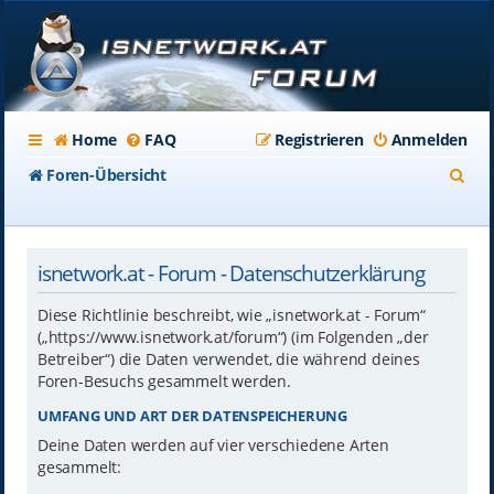
Home
FAQ
Registrieren
Anmelden
S
Foren-Übersicht
u
c
isnetwork.at - Forum - Datenschutzerklärung
h
e
Diese Richtlinie beschreibt, wie „isnetwork.at - Forum“
(„https://www.isnetwork.at/forum“) (im Folgenden „der
Betreiber“) die Daten verwendet, die während deines
Foren-Besuchs gesammelt werden.
UMFANG UND ART DER DATENSPEICHERUNG
Deine Daten werden auf vier verschiedene Arten
gesammelt: