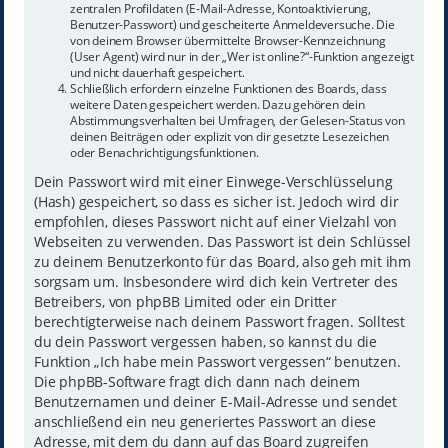
zentralen Profildaten (E-Mail-Adresse, Kontoaktivierung,
Benutzer-Passwort) und gescheiterte Anmeldeversuche. Die
von deinem Browser übermittelte Browser-Kennzeichnung
(User Agent) wird nur in der „Wer ist online?“-Funktion angezeigt
und nicht dauerhaft gespeichert.
Schließlich erfordern einzelne Funktionen des Boards, dass
weitere Daten gespeichert werden. Dazu gehören dein
Abstimmungsverhalten bei Umfragen, der Gelesen-Status von
deinen Beiträgen oder explizit von dir gesetzte Lesezeichen
oder Benachrichtigungsfunktionen.
Dein Passwort wird mit einer Einwege-Verschlüsselung
(Hash) gespeichert, so dass es sicher ist. Jedoch wird dir
empfohlen, dieses Passwort nicht auf einer Vielzahl von
Webseiten zu verwenden. Das Passwort ist dein Schlüssel
zu deinem Benutzerkonto für das Board, also geh mit ihm
sorgsam um. Insbesondere wird dich kein Vertreter des
Betreibers, von phpBB Limited oder ein Dritter
berechtigterweise nach deinem Passwort fragen. Solltest
du dein Passwort vergessen haben, so kannst du die
Funktion „Ich habe mein Passwort vergessen“ benutzen.
Die phpBB-Software fragt dich dann nach deinem
Benutzernamen und deiner E-Mail-Adresse und sendet
anschließend ein neu generiertes Passwort an diese
Adresse, mit dem du dann auf das Board zugreifen