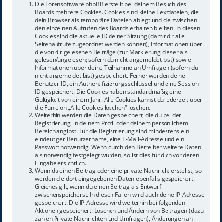
Die Forensoftware phpBB erstellt bei deinem Besuch des
Boards mehrere Cookies. Cookies sind kleine Textdateien, die
dein Browser als temporäre Dateien ablegt und die zwischen
den einzelnen Aufrufen des Boards erhalten bleiben. In diesen
Cookies sind die aktuelle ID deiner Sitzung (damit dir alle
Seitenaufrufe zugeordnet werden können), Informationen über
die von dir gelesenen Beiträge (zur Markierung dieser als
gelesen/ungelesen; sofern du nicht angemeldet bist) sowie
Informationen über deine Teilnahme an Umfragen (sofern du
nicht angemeldet bist) gespeichert. Ferner werden deine
Benutzer-ID, ein Authentifizierungsschlüssel und eine Session-
ID gespeichert. Die Cookies haben standardmäßig eine
Gültigkeit von einem Jahr. Alle Cookies kannst du jederzeit über
die Funktion „Alle Cookies löschen“ löschen.
Weiterhin werden die Daten gespeichert, die du bei der
Registrierung, in deinem Profil oder deinem persönlichem
Bereich angibst. Für die Registrierung sind mindestens ein
eindeutiger Benutzername, eine E-Mail-Adresse und ein
Passwort notwendig. Wenn durch den Betreiber weitere Daten
als notwendig festgelegt wurden, so ist dies für dich vor deren
Eingabe ersichtlich.
Wenn du einen Beitrag oder eine private Nachricht erstellst, so
werden die dort eingegebenen Daten ebenfalls gespeichert.
Gleiches gilt, wenn du einen Beitrag als Entwurf
zwischenspeicherst. In diesen Fällen wird auch deine IP-Adresse
gespeichert. Die IP-Adresse wird weiterhin bei folgenden
Aktionen gespeichert: Löschen und Ändern von Beiträgen (dazu
zählen Private Nachrichten und Umfragen), Änderungen an