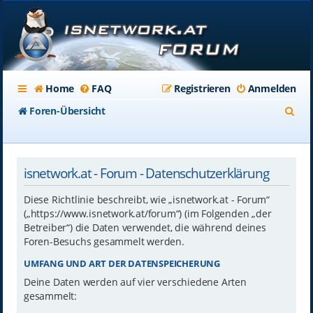
Home
FAQ
Registrieren
Anmelden
S
Foren-Übersicht
u
c
isnetwork.at - Forum - Datenschutzerklärung
h
e
Diese Richtlinie beschreibt, wie „isnetwork.at - Forum“
(„https://www.isnetwork.at/forum“) (im Folgenden „der
Betreiber“) die Daten verwendet, die während deines
Foren-Besuchs gesammelt werden.
UMFANG UND ART DER DATENSPEICHERUNG
Deine Daten werden auf vier verschiedene Arten
gesammelt: