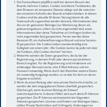
Die Forensoftware phpBB erstellt bei deinem Besuch des
Boards mehrere Cookies. Cookies sind kleine Textdateien, die
dein Browser als temporäre Dateien ablegt und die zwischen
den einzelnen Aufrufen des Boards erhalten bleiben. In diesen
Cookies sind die aktuelle ID deiner Sitzung (damit dir alle
Seitenaufrufe zugeordnet werden können), Informationen über
die von dir gelesenen Beiträge (zur Markierung dieser als
gelesen/ungelesen; sofern du nicht angemeldet bist) sowie
Informationen über deine Teilnahme an Umfragen (sofern du
nicht angemeldet bist) gespeichert. Ferner werden deine
Benutzer-ID, ein Authentifizierungsschlüssel und eine Session-
ID gespeichert. Die Cookies haben standardmäßig eine
Gültigkeit von einem Jahr. Alle Cookies kannst du jederzeit über
die Funktion „Alle Cookies löschen“ löschen.
Weiterhin werden die Daten gespeichert, die du bei der
Registrierung, in deinem Profil oder deinem persönlichem
Bereich angibst. Für die Registrierung sind mindestens ein
eindeutiger Benutzername, eine E-Mail-Adresse und ein
Passwort notwendig. Wenn durch den Betreiber weitere Daten
als notwendig festgelegt wurden, so ist dies für dich vor deren
Eingabe ersichtlich.
Wenn du einen Beitrag oder eine private Nachricht erstellst, so
werden die dort eingegebenen Daten ebenfalls gespeichert.
Gleiches gilt, wenn du einen Beitrag als Entwurf
zwischenspeicherst. In diesen Fällen wird auch deine IP-Adresse
gespeichert. Die IP-Adresse wird weiterhin bei folgenden
Aktionen gespeichert: Löschen und Ändern von Beiträgen (dazu
zählen Private Nachrichten und Umfragen), Änderungen an