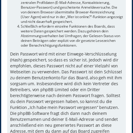
zentralen Profildaten (E-Mail-Adresse, Kontoaktivierung,
Benutzer-Passwort) und gescheiterte Anmeldeversuche. Die
von deinem Browser übermittelte Browser-Kennzeichnung
(User Agent) wird nur in der „Wer ist online?“-Funktion angezeigt
und nicht dauerhaft gespeichert.
Schließlich erfordern einzelne Funktionen des Boards, dass
weitere Daten gespeichert werden. Dazu gehören dein
Abstimmungsverhalten bei Umfragen, der Gelesen-Status von
deinen Beiträgen oder explizit von dir gesetzte Lesezeichen
oder Benachrichtigungsfunktionen.
Dein Passwort wird mit einer Einwege-Verschlüsselung
(Hash) gespeichert, so dass es sicher ist. Jedoch wird dir
empfohlen, dieses Passwort nicht auf einer Vielzahl von
Webseiten zu verwenden. Das Passwort ist dein Schlüssel
zu deinem Benutzerkonto für das Board, also geh mit ihm
sorgsam um. Insbesondere wird dich kein Vertreter des
Betreibers, von phpBB Limited oder ein Dritter
berechtigterweise nach deinem Passwort fragen. Solltest
du dein Passwort vergessen haben, so kannst du die
Funktion „Ich habe mein Passwort vergessen“ benutzen.
Die phpBB-Software fragt dich dann nach deinem
Benutzernamen und deiner E-Mail-Adresse und sendet
anschließend ein neu generiertes Passwort an diese
Adresse, mit dem du dann auf das Board zugreifen