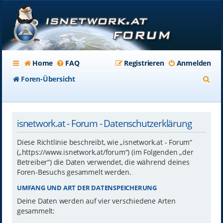
Home
FAQ
Registrieren
Anmelden
S
Foren-Übersicht
u
c
isnetwork.at - Forum - Datenschutzerklärung
h
e
Diese Richtlinie beschreibt, wie „isnetwork.at - Forum“
(„https://www.isnetwork.at/forum“) (im Folgenden „der
Betreiber“) die Daten verwendet, die während deines
Foren-Besuchs gesammelt werden.
UMFANG UND ART DER DATENSPEICHERUNG
Deine Daten werden auf vier verschiedene Arten
gesammelt: