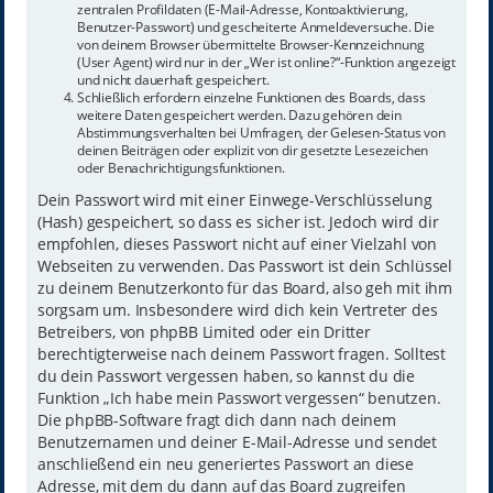
zentralen Profildaten (E-Mail-Adresse, Kontoaktivierung,
Benutzer-Passwort) und gescheiterte Anmeldeversuche. Die
von deinem Browser übermittelte Browser-Kennzeichnung
(User Agent) wird nur in der „Wer ist online?“-Funktion angezeigt
und nicht dauerhaft gespeichert.
Schließlich erfordern einzelne Funktionen des Boards, dass
weitere Daten gespeichert werden. Dazu gehören dein
Abstimmungsverhalten bei Umfragen, der Gelesen-Status von
deinen Beiträgen oder explizit von dir gesetzte Lesezeichen
oder Benachrichtigungsfunktionen.
Dein Passwort wird mit einer Einwege-Verschlüsselung
(Hash) gespeichert, so dass es sicher ist. Jedoch wird dir
empfohlen, dieses Passwort nicht auf einer Vielzahl von
Webseiten zu verwenden. Das Passwort ist dein Schlüssel
zu deinem Benutzerkonto für das Board, also geh mit ihm
sorgsam um. Insbesondere wird dich kein Vertreter des
Betreibers, von phpBB Limited oder ein Dritter
berechtigterweise nach deinem Passwort fragen. Solltest
du dein Passwort vergessen haben, so kannst du die
Funktion „Ich habe mein Passwort vergessen“ benutzen.
Die phpBB-Software fragt dich dann nach deinem
Benutzernamen und deiner E-Mail-Adresse und sendet
anschließend ein neu generiertes Passwort an diese
Adresse, mit dem du dann auf das Board zugreifen