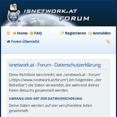
Home
FAQ
Registrieren
Anmelden
S
Foren-Übersicht
u
c
isnetwork.at - Forum - Datenschutzerklärung
h
e
Diese Richtlinie beschreibt, wie „isnetwork.at - Forum“
(„https://www.isnetwork.at/forum“) (im Folgenden „der
Betreiber“) die Daten verwendet, die während deines
Foren-Besuchs gesammelt werden.
UMFANG UND ART DER DATENSPEICHERUNG
Deine Daten werden auf vier verschiedene Arten
gesammelt: