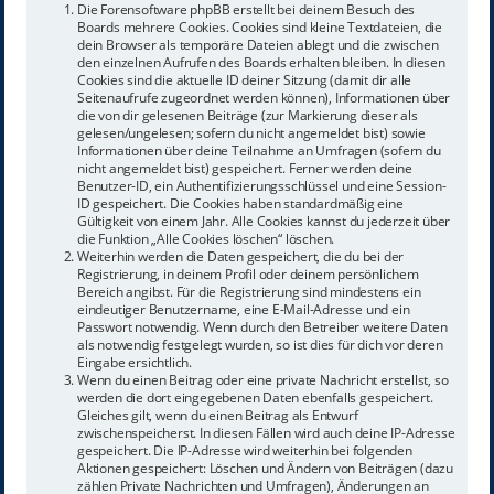
Die Forensoftware phpBB erstellt bei deinem Besuch des
Boards mehrere Cookies. Cookies sind kleine Textdateien, die
dein Browser als temporäre Dateien ablegt und die zwischen
den einzelnen Aufrufen des Boards erhalten bleiben. In diesen
Cookies sind die aktuelle ID deiner Sitzung (damit dir alle
Seitenaufrufe zugeordnet werden können), Informationen über
die von dir gelesenen Beiträge (zur Markierung dieser als
gelesen/ungelesen; sofern du nicht angemeldet bist) sowie
Informationen über deine Teilnahme an Umfragen (sofern du
nicht angemeldet bist) gespeichert. Ferner werden deine
Benutzer-ID, ein Authentifizierungsschlüssel und eine Session-
ID gespeichert. Die Cookies haben standardmäßig eine
Gültigkeit von einem Jahr. Alle Cookies kannst du jederzeit über
die Funktion „Alle Cookies löschen“ löschen.
Weiterhin werden die Daten gespeichert, die du bei der
Registrierung, in deinem Profil oder deinem persönlichem
Bereich angibst. Für die Registrierung sind mindestens ein
eindeutiger Benutzername, eine E-Mail-Adresse und ein
Passwort notwendig. Wenn durch den Betreiber weitere Daten
als notwendig festgelegt wurden, so ist dies für dich vor deren
Eingabe ersichtlich.
Wenn du einen Beitrag oder eine private Nachricht erstellst, so
werden die dort eingegebenen Daten ebenfalls gespeichert.
Gleiches gilt, wenn du einen Beitrag als Entwurf
zwischenspeicherst. In diesen Fällen wird auch deine IP-Adresse
gespeichert. Die IP-Adresse wird weiterhin bei folgenden
Aktionen gespeichert: Löschen und Ändern von Beiträgen (dazu
zählen Private Nachrichten und Umfragen), Änderungen an