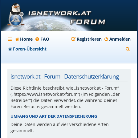
Home
FAQ
Registrieren
Anmelden
S
Foren-Übersicht
u
c
isnetwork.at - Forum - Datenschutzerklärung
h
e
Diese Richtlinie beschreibt, wie „isnetwork.at - Forum“
(„https://www.isnetwork.at/forum“) (im Folgenden „der
Betreiber“) die Daten verwendet, die während deines
Foren-Besuchs gesammelt werden.
UMFANG UND ART DER DATENSPEICHERUNG
Deine Daten werden auf vier verschiedene Arten
gesammelt: