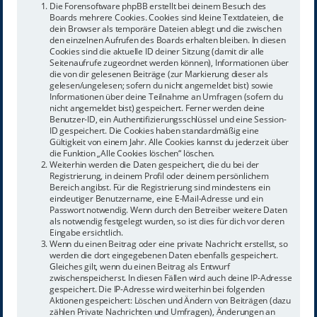
Die Forensoftware phpBB erstellt bei deinem Besuch des
Boards mehrere Cookies. Cookies sind kleine Textdateien, die
dein Browser als temporäre Dateien ablegt und die zwischen
den einzelnen Aufrufen des Boards erhalten bleiben. In diesen
Cookies sind die aktuelle ID deiner Sitzung (damit dir alle
Seitenaufrufe zugeordnet werden können), Informationen über
die von dir gelesenen Beiträge (zur Markierung dieser als
gelesen/ungelesen; sofern du nicht angemeldet bist) sowie
Informationen über deine Teilnahme an Umfragen (sofern du
nicht angemeldet bist) gespeichert. Ferner werden deine
Benutzer-ID, ein Authentifizierungsschlüssel und eine Session-
ID gespeichert. Die Cookies haben standardmäßig eine
Gültigkeit von einem Jahr. Alle Cookies kannst du jederzeit über
die Funktion „Alle Cookies löschen“ löschen.
Weiterhin werden die Daten gespeichert, die du bei der
Registrierung, in deinem Profil oder deinem persönlichem
Bereich angibst. Für die Registrierung sind mindestens ein
eindeutiger Benutzername, eine E-Mail-Adresse und ein
Passwort notwendig. Wenn durch den Betreiber weitere Daten
als notwendig festgelegt wurden, so ist dies für dich vor deren
Eingabe ersichtlich.
Wenn du einen Beitrag oder eine private Nachricht erstellst, so
werden die dort eingegebenen Daten ebenfalls gespeichert.
Gleiches gilt, wenn du einen Beitrag als Entwurf
zwischenspeicherst. In diesen Fällen wird auch deine IP-Adresse
gespeichert. Die IP-Adresse wird weiterhin bei folgenden
Aktionen gespeichert: Löschen und Ändern von Beiträgen (dazu
zählen Private Nachrichten und Umfragen), Änderungen an