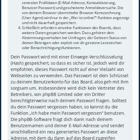
zentralen Profildaten (E-Mail-Adresse, Kontoaktivierung,
Benutzer-Passwort) und gescheiterte Anmeldeversuche. Die
von deinem Browser übermittelte Browser-Kennzeichnung
(User Agent) wird nur in der „Wer ist online?“-Funktion angezeigt
und nicht dauerhaft gespeichert.
Schließlich erfordern einzelne Funktionen des Boards, dass
weitere Daten gespeichert werden. Dazu gehören dein
Abstimmungsverhalten bei Umfragen, der Gelesen-Status von
deinen Beiträgen oder explizit von dir gesetzte Lesezeichen
oder Benachrichtigungsfunktionen.
Dein Passwort wird mit einer Einwege-Verschlüsselung
(Hash) gespeichert, so dass es sicher ist. Jedoch wird dir
empfohlen, dieses Passwort nicht auf einer Vielzahl von
Webseiten zu verwenden. Das Passwort ist dein Schlüssel
zu deinem Benutzerkonto für das Board, also geh mit ihm
sorgsam um. Insbesondere wird dich kein Vertreter des
Betreibers, von phpBB Limited oder ein Dritter
berechtigterweise nach deinem Passwort fragen. Solltest
du dein Passwort vergessen haben, so kannst du die
Funktion „Ich habe mein Passwort vergessen“ benutzen.
Die phpBB-Software fragt dich dann nach deinem
Benutzernamen und deiner E-Mail-Adresse und sendet
anschließend ein neu generiertes Passwort an diese
Adresse, mit dem du dann auf das Board zugreifen