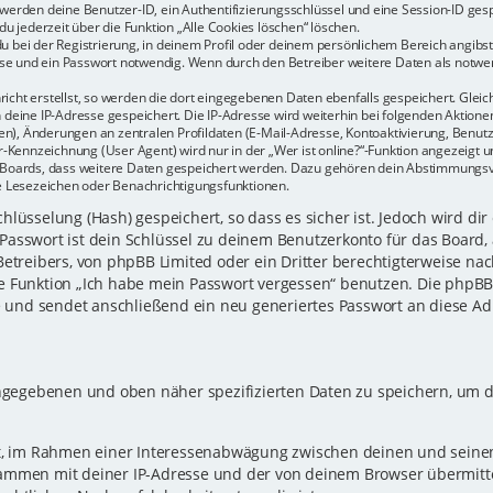
r werden deine Benutzer-ID, ein Authentifizierungsschlüssel und eine Session-ID ge
du jederzeit über die Funktion „Alle Cookies löschen“ löschen.
u bei der Registrierung, in deinem Profil oder deinem persönlichem Bereich angibst.
e und ein Passwort notwendig. Wenn durch den Betreiber weitere Daten als notwendi
icht erstellst, so werden die dort eingegebenen Daten ebenfalls gespeichert. Gleich
h deine IP-Adresse gespeichert. Die IP-Adresse wird weiterhin bei folgenden Aktio
n), Änderungen an zentralen Profildaten (E-Mail-Adresse, Kontoaktivierung, Benu
Kennzeichnung (User Agent) wird nur in der „Wer ist online?“-Funktion angezeigt un
es Boards, dass weitere Daten gespeichert werden. Dazu gehören dein Abstimmungs
te Lesezeichen oder Benachrichtigungsfunktionen.
lüsselung (Hash) gespeichert, so dass es sicher ist. Jedoch wird dir
Passwort ist dein Schlüssel zu deinem Benutzerkonto für das Board,
Betreibers, von phpBB Limited oder ein Dritter berechtigterweise nac
e Funktion „Ich habe mein Passwort vergessen“ benutzen. Die phpB
und sendet anschließend ein neu generiertes Passwort an diese Ad
eingegebenen und oben näher spezifizierten Daten zu speichern, um 
gt, im Rahmen einer Interessenabwägung zwischen deinen und seinen 
sammen mit deiner IP-Adresse und der von deinem Browser übermitt