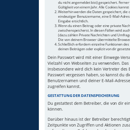
du nicht angemeldet bist) gespeichert. Ferne
Gültigkeit von einem Jahr. Alle Cookies kannst 
Weiterhin werden die Daten gespeichert, die d
eindeutiger Benutzername, eine E-Mail-Adress
Eingabe ersichtlich.
Wenn du einen Beitrag oder eine private Nachr
zwischenspeicherst. In diesen Fällen wird auc
(dazu zählen Private Nachrichten und Umfrage
Die von deinem Browser übermittelte Browser-
Schließlich erfordern einzelne Funktionen d
deinen Beiträgen oder explizit von dir gesetz
Dein Passwort wird mit einer Einwege-Versch
Vielzahl von Webseiten zu verwenden. Das 
Insbesondere wird dich kein Vertreter des 
Passwort vergessen haben, so kannst du di
Benutzernamen und deiner E-Mail-Adresse 
zugreifen kannst.
GESTATTUNG DER DATENSPEICHERUNG
Du gestattest dem Betreiber, die von dir 
können.
Darüber hinaus ist der Betreiber berechti
Zeitpunkte von Zugriffen und Aktionen zu