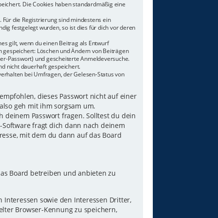
speichert. Die Cookies haben standardmäßig eine
 Für die Registrierung sind mindestens ein
g festgelegt wurden, so ist dies für dich vor deren
es gilt, wenn du einen Beitrag als Entwurf
nen gespeichert: Löschen und Ändern von Beiträgen
tzer-Passwort) und gescheiterte Anmeldeversuche.
d nicht dauerhaft gespeichert.
verhalten bei Umfragen, der Gelesen-Status von
 empfohlen, dieses Passwort nicht auf einer
 also geh mit ihm sorgsam um.
h deinem Passwort fragen. Solltest du dein
B-Software fragt dich dann nach deinem
resse, mit dem du dann auf das Board
das Board betreiben und anbieten zu
Interessen sowie den Interessen Dritter,
elter Browser-Kennung zu speichern,