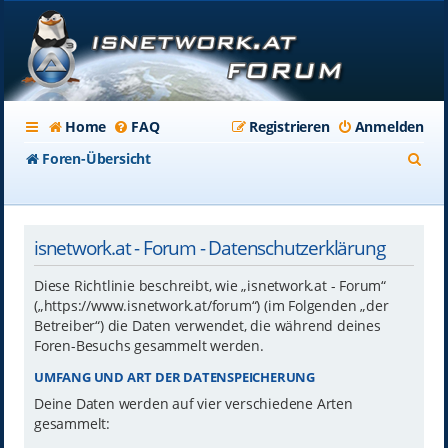
Home
FAQ
Registrieren
Anmelden
S
Foren-Übersicht
u
c
isnetwork.at - Forum - Datenschutzerklärung
h
e
Diese Richtlinie beschreibt, wie „isnetwork.at - Forum“
(„https://www.isnetwork.at/forum“) (im Folgenden „der
Betreiber“) die Daten verwendet, die während deines
Foren-Besuchs gesammelt werden.
UMFANG UND ART DER DATENSPEICHERUNG
Deine Daten werden auf vier verschiedene Arten
gesammelt: