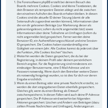
Die Forensoftware phpBB erstellt bei deinem Besuch des
Boards mehrere Cookies. Cookies sind kleine Textdateien, die
dein Browser als temporäre Dateien ablegt und die zwischen
den einzelnen Aufrufen des Boards erhalten bleiben. In diesen
Cookies sind die aktuelle ID deiner Sitzung (damit dir alle
Seitenaufrufe zugeordnet werden können), Informationen über
die von dir gelesenen Beiträge (zur Markierung dieser als
gelesen/ungelesen; sofern du nicht angemeldet bist) sowie
Informationen über deine Teilnahme an Umfragen (sofern du
nicht angemeldet bist) gespeichert. Ferner werden deine
Benutzer-ID, ein Authentifizierungsschlüssel und eine Session-
ID gespeichert. Die Cookies haben standardmäßig eine
Gültigkeit von einem Jahr. Alle Cookies kannst du jederzeit über
die Funktion „Alle Cookies löschen“ löschen.
Weiterhin werden die Daten gespeichert, die du bei der
Registrierung, in deinem Profil oder deinem persönlichem
Bereich angibst. Für die Registrierung sind mindestens ein
eindeutiger Benutzername, eine E-Mail-Adresse und ein
Passwort notwendig. Wenn durch den Betreiber weitere Daten
als notwendig festgelegt wurden, so ist dies für dich vor deren
Eingabe ersichtlich.
Wenn du einen Beitrag oder eine private Nachricht erstellst, so
werden die dort eingegebenen Daten ebenfalls gespeichert.
Gleiches gilt, wenn du einen Beitrag als Entwurf
zwischenspeicherst. In diesen Fällen wird auch deine IP-Adresse
gespeichert. Die IP-Adresse wird weiterhin bei folgenden
Aktionen gespeichert: Löschen und Ändern von Beiträgen (dazu
zählen Private Nachrichten und Umfragen), Änderungen an