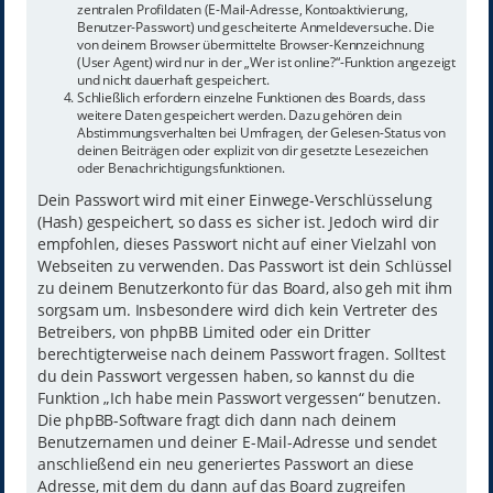
zentralen Profildaten (E-Mail-Adresse, Kontoaktivierung,
Benutzer-Passwort) und gescheiterte Anmeldeversuche. Die
von deinem Browser übermittelte Browser-Kennzeichnung
(User Agent) wird nur in der „Wer ist online?“-Funktion angezeigt
und nicht dauerhaft gespeichert.
Schließlich erfordern einzelne Funktionen des Boards, dass
weitere Daten gespeichert werden. Dazu gehören dein
Abstimmungsverhalten bei Umfragen, der Gelesen-Status von
deinen Beiträgen oder explizit von dir gesetzte Lesezeichen
oder Benachrichtigungsfunktionen.
Dein Passwort wird mit einer Einwege-Verschlüsselung
(Hash) gespeichert, so dass es sicher ist. Jedoch wird dir
empfohlen, dieses Passwort nicht auf einer Vielzahl von
Webseiten zu verwenden. Das Passwort ist dein Schlüssel
zu deinem Benutzerkonto für das Board, also geh mit ihm
sorgsam um. Insbesondere wird dich kein Vertreter des
Betreibers, von phpBB Limited oder ein Dritter
berechtigterweise nach deinem Passwort fragen. Solltest
du dein Passwort vergessen haben, so kannst du die
Funktion „Ich habe mein Passwort vergessen“ benutzen.
Die phpBB-Software fragt dich dann nach deinem
Benutzernamen und deiner E-Mail-Adresse und sendet
anschließend ein neu generiertes Passwort an diese
Adresse, mit dem du dann auf das Board zugreifen