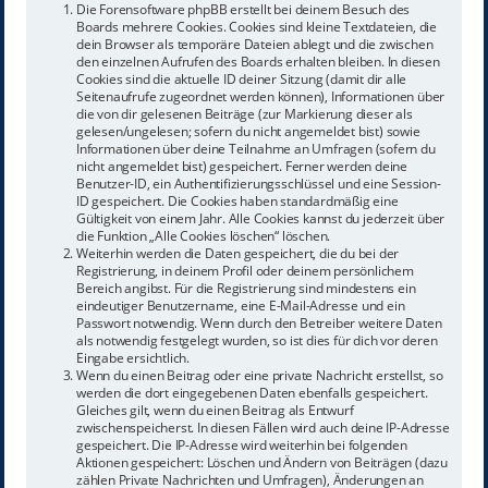
Die Forensoftware phpBB erstellt bei deinem Besuch des
Boards mehrere Cookies. Cookies sind kleine Textdateien, die
dein Browser als temporäre Dateien ablegt und die zwischen
den einzelnen Aufrufen des Boards erhalten bleiben. In diesen
Cookies sind die aktuelle ID deiner Sitzung (damit dir alle
Seitenaufrufe zugeordnet werden können), Informationen über
die von dir gelesenen Beiträge (zur Markierung dieser als
gelesen/ungelesen; sofern du nicht angemeldet bist) sowie
Informationen über deine Teilnahme an Umfragen (sofern du
nicht angemeldet bist) gespeichert. Ferner werden deine
Benutzer-ID, ein Authentifizierungsschlüssel und eine Session-
ID gespeichert. Die Cookies haben standardmäßig eine
Gültigkeit von einem Jahr. Alle Cookies kannst du jederzeit über
die Funktion „Alle Cookies löschen“ löschen.
Weiterhin werden die Daten gespeichert, die du bei der
Registrierung, in deinem Profil oder deinem persönlichem
Bereich angibst. Für die Registrierung sind mindestens ein
eindeutiger Benutzername, eine E-Mail-Adresse und ein
Passwort notwendig. Wenn durch den Betreiber weitere Daten
als notwendig festgelegt wurden, so ist dies für dich vor deren
Eingabe ersichtlich.
Wenn du einen Beitrag oder eine private Nachricht erstellst, so
werden die dort eingegebenen Daten ebenfalls gespeichert.
Gleiches gilt, wenn du einen Beitrag als Entwurf
zwischenspeicherst. In diesen Fällen wird auch deine IP-Adresse
gespeichert. Die IP-Adresse wird weiterhin bei folgenden
Aktionen gespeichert: Löschen und Ändern von Beiträgen (dazu
zählen Private Nachrichten und Umfragen), Änderungen an