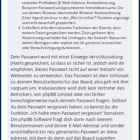
zentralen Profildaten (E-Mail-Adresse, Kontoaktivierung,
Benutzer-Passwort) und gescheiterte Anmeldeversuche. Die
von deinem Browser übermittelte Browser-Kennzeichnung
(User Agent) wird nur in der „Wer ist online?“-Funktion angezeigt
und nicht dauerhaft gespeichert.
Schließlich erfordern einzelne Funktionen des Boards, dass
weitere Daten gespeichert werden. Dazu gehören dein
Abstimmungsverhalten bei Umfragen, der Gelesen-Status von
deinen Beiträgen oder explizit von dir gesetzte Lesezeichen
oder Benachrichtigungsfunktionen.
Dein Passwort wird mit einer Einwege-Verschlüsselung
(Hash) gespeichert, so dass es sicher ist. Jedoch wird dir
empfohlen, dieses Passwort nicht auf einer Vielzahl von
Webseiten zu verwenden. Das Passwort ist dein Schlüssel
zu deinem Benutzerkonto für das Board, also geh mit ihm
sorgsam um. Insbesondere wird dich kein Vertreter des
Betreibers, von phpBB Limited oder ein Dritter
berechtigterweise nach deinem Passwort fragen. Solltest
du dein Passwort vergessen haben, so kannst du die
Funktion „Ich habe mein Passwort vergessen“ benutzen.
Die phpBB-Software fragt dich dann nach deinem
Benutzernamen und deiner E-Mail-Adresse und sendet
anschließend ein neu generiertes Passwort an diese
Adresse, mit dem du dann auf das Board zugreifen