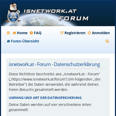
Home
FAQ
Registrieren
Anmelden
S
Foren-Übersicht
u
c
isnetwork.at - Forum - Datenschutzerklärung
h
e
Diese Richtlinie beschreibt, wie „isnetwork.at - Forum“
(„https://www.isnetwork.at/forum“) (im Folgenden „der
Betreiber“) die Daten verwendet, die während deines
Foren-Besuchs gesammelt werden.
UMFANG UND ART DER DATENSPEICHERUNG
Deine Daten werden auf vier verschiedene Arten
gesammelt: