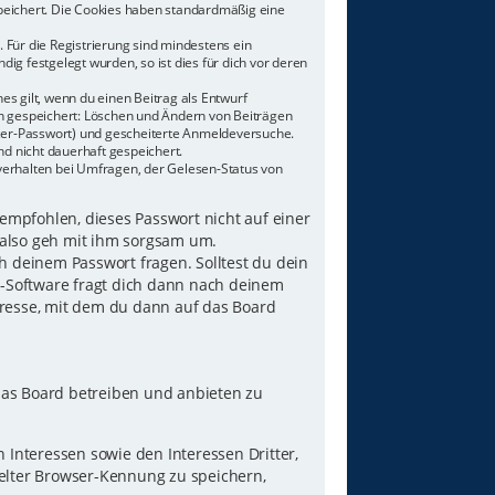
speichert. Die Cookies haben standardmäßig eine
 Für die Registrierung sind mindestens ein
g festgelegt wurden, so ist dies für dich vor deren
es gilt, wenn du einen Beitrag als Entwurf
nen gespeichert: Löschen und Ändern von Beiträgen
tzer-Passwort) und gescheiterte Anmeldeversuche.
d nicht dauerhaft gespeichert.
verhalten bei Umfragen, der Gelesen-Status von
 empfohlen, dieses Passwort nicht auf einer
 also geh mit ihm sorgsam um.
h deinem Passwort fragen. Solltest du dein
B-Software fragt dich dann nach deinem
resse, mit dem du dann auf das Board
das Board betreiben und anbieten zu
Interessen sowie den Interessen Dritter,
elter Browser-Kennung zu speichern,