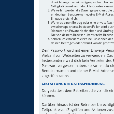
du nicht angemeldet bist) gespeichert. Ferne
Gültigkeit von einem Jahr. Alle Cookies kannst 
Weiterhin werden die Daten gespeichert, die d
eindeutiger Benutzername, eine E-Mail-Adress
Eingabe ersichtlich.
Wenn du einen Beitrag oder eine private Nachr
zwischenspeicherst. In diesen Fällen wird auc
(dazu zählen Private Nachrichten und Umfrage
Die von deinem Browser übermittelte Browser-
Schließlich erfordern einzelne Funktionen d
deinen Beiträgen oder explizit von dir gesetz
Dein Passwort wird mit einer Einwege-Versch
Vielzahl von Webseiten zu verwenden. Das 
Insbesondere wird dich kein Vertreter des 
Passwort vergessen haben, so kannst du di
Benutzernamen und deiner E-Mail-Adresse 
zugreifen kannst.
GESTATTUNG DER DATENSPEICHERUNG
Du gestattest dem Betreiber, die von dir 
können.
Darüber hinaus ist der Betreiber berechti
Zeitpunkte von Zugriffen und Aktionen zu