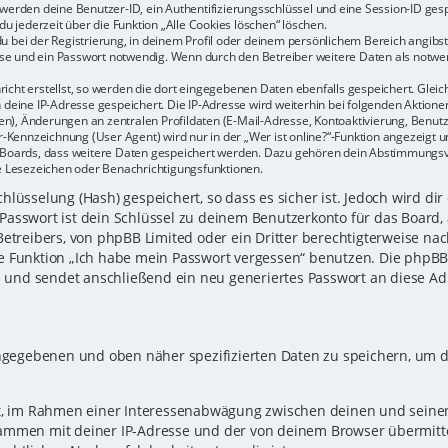
r werden deine Benutzer-ID, ein Authentifizierungsschlüssel und eine Session-ID ge
du jederzeit über die Funktion „Alle Cookies löschen“ löschen.
u bei der Registrierung, in deinem Profil oder deinem persönlichem Bereich angibst.
e und ein Passwort notwendig. Wenn durch den Betreiber weitere Daten als notwendi
icht erstellst, so werden die dort eingegebenen Daten ebenfalls gespeichert. Gleich
h deine IP-Adresse gespeichert. Die IP-Adresse wird weiterhin bei folgenden Aktio
n), Änderungen an zentralen Profildaten (E-Mail-Adresse, Kontoaktivierung, Benu
Kennzeichnung (User Agent) wird nur in der „Wer ist online?“-Funktion angezeigt un
es Boards, dass weitere Daten gespeichert werden. Dazu gehören dein Abstimmungs
te Lesezeichen oder Benachrichtigungsfunktionen.
lüsselung (Hash) gespeichert, so dass es sicher ist. Jedoch wird dir
Passwort ist dein Schlüssel zu deinem Benutzerkonto für das Board,
Betreibers, von phpBB Limited oder ein Dritter berechtigterweise nac
e Funktion „Ich habe mein Passwort vergessen“ benutzen. Die phpB
und sendet anschließend ein neu generiertes Passwort an diese Ad
eingegebenen und oben näher spezifizierten Daten zu speichern, um 
gt, im Rahmen einer Interessenabwägung zwischen deinen und seinen 
sammen mit deiner IP-Adresse und der von deinem Browser übermitt