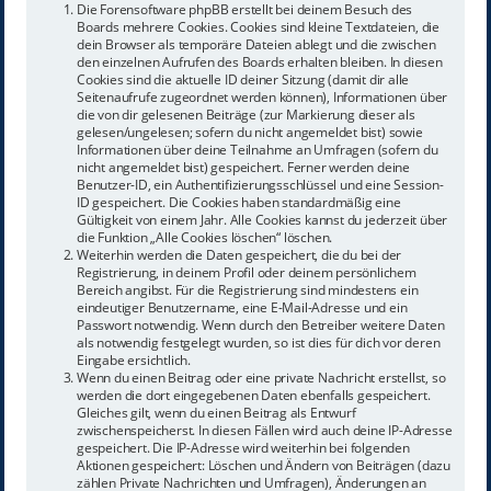
Die Forensoftware phpBB erstellt bei deinem Besuch des
Boards mehrere Cookies. Cookies sind kleine Textdateien, die
dein Browser als temporäre Dateien ablegt und die zwischen
den einzelnen Aufrufen des Boards erhalten bleiben. In diesen
Cookies sind die aktuelle ID deiner Sitzung (damit dir alle
Seitenaufrufe zugeordnet werden können), Informationen über
die von dir gelesenen Beiträge (zur Markierung dieser als
gelesen/ungelesen; sofern du nicht angemeldet bist) sowie
Informationen über deine Teilnahme an Umfragen (sofern du
nicht angemeldet bist) gespeichert. Ferner werden deine
Benutzer-ID, ein Authentifizierungsschlüssel und eine Session-
ID gespeichert. Die Cookies haben standardmäßig eine
Gültigkeit von einem Jahr. Alle Cookies kannst du jederzeit über
die Funktion „Alle Cookies löschen“ löschen.
Weiterhin werden die Daten gespeichert, die du bei der
Registrierung, in deinem Profil oder deinem persönlichem
Bereich angibst. Für die Registrierung sind mindestens ein
eindeutiger Benutzername, eine E-Mail-Adresse und ein
Passwort notwendig. Wenn durch den Betreiber weitere Daten
als notwendig festgelegt wurden, so ist dies für dich vor deren
Eingabe ersichtlich.
Wenn du einen Beitrag oder eine private Nachricht erstellst, so
werden die dort eingegebenen Daten ebenfalls gespeichert.
Gleiches gilt, wenn du einen Beitrag als Entwurf
zwischenspeicherst. In diesen Fällen wird auch deine IP-Adresse
gespeichert. Die IP-Adresse wird weiterhin bei folgenden
Aktionen gespeichert: Löschen und Ändern von Beiträgen (dazu
zählen Private Nachrichten und Umfragen), Änderungen an