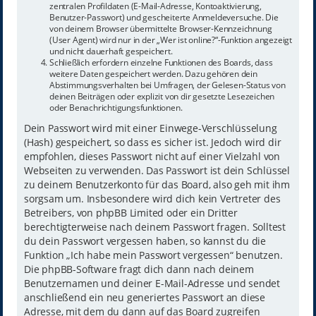
zentralen Profildaten (E-Mail-Adresse, Kontoaktivierung,
Benutzer-Passwort) und gescheiterte Anmeldeversuche. Die
von deinem Browser übermittelte Browser-Kennzeichnung
(User Agent) wird nur in der „Wer ist online?“-Funktion angezeigt
und nicht dauerhaft gespeichert.
Schließlich erfordern einzelne Funktionen des Boards, dass
weitere Daten gespeichert werden. Dazu gehören dein
Abstimmungsverhalten bei Umfragen, der Gelesen-Status von
deinen Beiträgen oder explizit von dir gesetzte Lesezeichen
oder Benachrichtigungsfunktionen.
Dein Passwort wird mit einer Einwege-Verschlüsselung
(Hash) gespeichert, so dass es sicher ist. Jedoch wird dir
empfohlen, dieses Passwort nicht auf einer Vielzahl von
Webseiten zu verwenden. Das Passwort ist dein Schlüssel
zu deinem Benutzerkonto für das Board, also geh mit ihm
sorgsam um. Insbesondere wird dich kein Vertreter des
Betreibers, von phpBB Limited oder ein Dritter
berechtigterweise nach deinem Passwort fragen. Solltest
du dein Passwort vergessen haben, so kannst du die
Funktion „Ich habe mein Passwort vergessen“ benutzen.
Die phpBB-Software fragt dich dann nach deinem
Benutzernamen und deiner E-Mail-Adresse und sendet
anschließend ein neu generiertes Passwort an diese
Adresse, mit dem du dann auf das Board zugreifen