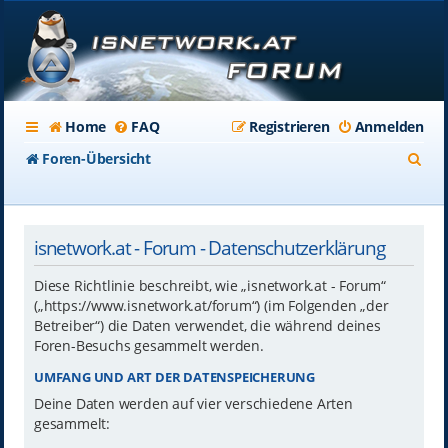
Home
FAQ
Registrieren
Anmelden
S
Foren-Übersicht
u
c
isnetwork.at - Forum - Datenschutzerklärung
h
e
Diese Richtlinie beschreibt, wie „isnetwork.at - Forum“
(„https://www.isnetwork.at/forum“) (im Folgenden „der
Betreiber“) die Daten verwendet, die während deines
Foren-Besuchs gesammelt werden.
UMFANG UND ART DER DATENSPEICHERUNG
Deine Daten werden auf vier verschiedene Arten
gesammelt: