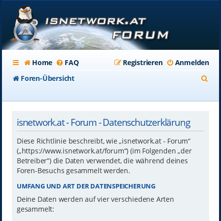
Home
FAQ
Registrieren
Anmelden
S
Foren-Übersicht
u
c
isnetwork.at - Forum - Datenschutzerklärung
h
e
Diese Richtlinie beschreibt, wie „isnetwork.at - Forum“
(„https://www.isnetwork.at/forum“) (im Folgenden „der
Betreiber“) die Daten verwendet, die während deines
Foren-Besuchs gesammelt werden.
UMFANG UND ART DER DATENSPEICHERUNG
Deine Daten werden auf vier verschiedene Arten
gesammelt: