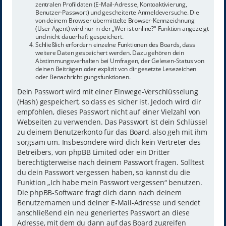
zentralen Profildaten (E-Mail-Adresse, Kontoaktivierung,
Benutzer-Passwort) und gescheiterte Anmeldeversuche. Die
von deinem Browser übermittelte Browser-Kennzeichnung
(User Agent) wird nur in der „Wer ist online?“-Funktion angezeigt
und nicht dauerhaft gespeichert.
Schließlich erfordern einzelne Funktionen des Boards, dass
weitere Daten gespeichert werden. Dazu gehören dein
Abstimmungsverhalten bei Umfragen, der Gelesen-Status von
deinen Beiträgen oder explizit von dir gesetzte Lesezeichen
oder Benachrichtigungsfunktionen.
Dein Passwort wird mit einer Einwege-Verschlüsselung
(Hash) gespeichert, so dass es sicher ist. Jedoch wird dir
empfohlen, dieses Passwort nicht auf einer Vielzahl von
Webseiten zu verwenden. Das Passwort ist dein Schlüssel
zu deinem Benutzerkonto für das Board, also geh mit ihm
sorgsam um. Insbesondere wird dich kein Vertreter des
Betreibers, von phpBB Limited oder ein Dritter
berechtigterweise nach deinem Passwort fragen. Solltest
du dein Passwort vergessen haben, so kannst du die
Funktion „Ich habe mein Passwort vergessen“ benutzen.
Die phpBB-Software fragt dich dann nach deinem
Benutzernamen und deiner E-Mail-Adresse und sendet
anschließend ein neu generiertes Passwort an diese
Adresse, mit dem du dann auf das Board zugreifen