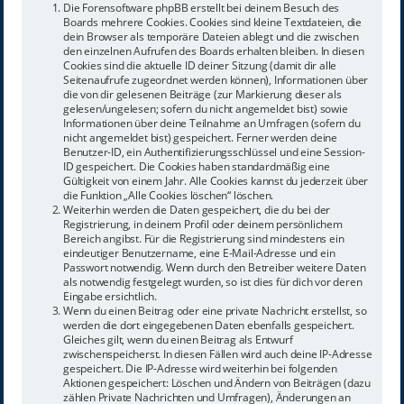
Die Forensoftware phpBB erstellt bei deinem Besuch des
Boards mehrere Cookies. Cookies sind kleine Textdateien, die
dein Browser als temporäre Dateien ablegt und die zwischen
den einzelnen Aufrufen des Boards erhalten bleiben. In diesen
Cookies sind die aktuelle ID deiner Sitzung (damit dir alle
Seitenaufrufe zugeordnet werden können), Informationen über
die von dir gelesenen Beiträge (zur Markierung dieser als
gelesen/ungelesen; sofern du nicht angemeldet bist) sowie
Informationen über deine Teilnahme an Umfragen (sofern du
nicht angemeldet bist) gespeichert. Ferner werden deine
Benutzer-ID, ein Authentifizierungsschlüssel und eine Session-
ID gespeichert. Die Cookies haben standardmäßig eine
Gültigkeit von einem Jahr. Alle Cookies kannst du jederzeit über
die Funktion „Alle Cookies löschen“ löschen.
Weiterhin werden die Daten gespeichert, die du bei der
Registrierung, in deinem Profil oder deinem persönlichem
Bereich angibst. Für die Registrierung sind mindestens ein
eindeutiger Benutzername, eine E-Mail-Adresse und ein
Passwort notwendig. Wenn durch den Betreiber weitere Daten
als notwendig festgelegt wurden, so ist dies für dich vor deren
Eingabe ersichtlich.
Wenn du einen Beitrag oder eine private Nachricht erstellst, so
werden die dort eingegebenen Daten ebenfalls gespeichert.
Gleiches gilt, wenn du einen Beitrag als Entwurf
zwischenspeicherst. In diesen Fällen wird auch deine IP-Adresse
gespeichert. Die IP-Adresse wird weiterhin bei folgenden
Aktionen gespeichert: Löschen und Ändern von Beiträgen (dazu
zählen Private Nachrichten und Umfragen), Änderungen an