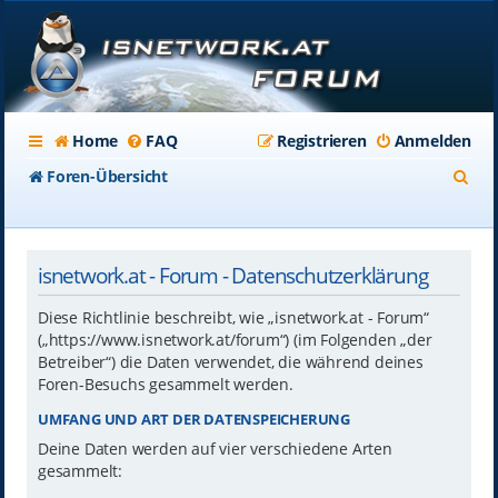
Home
FAQ
Registrieren
Anmelden
S
Foren-Übersicht
u
c
isnetwork.at - Forum - Datenschutzerklärung
h
e
Diese Richtlinie beschreibt, wie „isnetwork.at - Forum“
(„https://www.isnetwork.at/forum“) (im Folgenden „der
Betreiber“) die Daten verwendet, die während deines
Foren-Besuchs gesammelt werden.
UMFANG UND ART DER DATENSPEICHERUNG
Deine Daten werden auf vier verschiedene Arten
gesammelt: