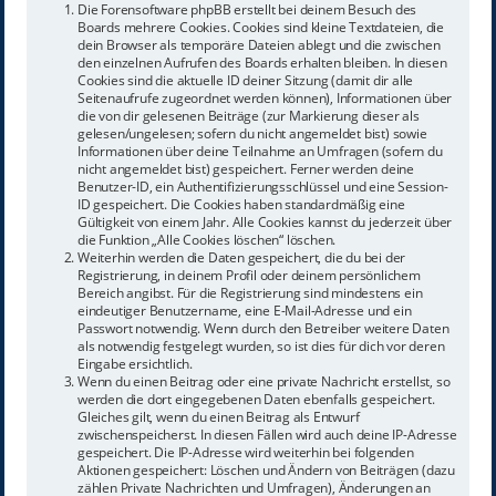
Die Forensoftware phpBB erstellt bei deinem Besuch des
Boards mehrere Cookies. Cookies sind kleine Textdateien, die
dein Browser als temporäre Dateien ablegt und die zwischen
den einzelnen Aufrufen des Boards erhalten bleiben. In diesen
Cookies sind die aktuelle ID deiner Sitzung (damit dir alle
Seitenaufrufe zugeordnet werden können), Informationen über
die von dir gelesenen Beiträge (zur Markierung dieser als
gelesen/ungelesen; sofern du nicht angemeldet bist) sowie
Informationen über deine Teilnahme an Umfragen (sofern du
nicht angemeldet bist) gespeichert. Ferner werden deine
Benutzer-ID, ein Authentifizierungsschlüssel und eine Session-
ID gespeichert. Die Cookies haben standardmäßig eine
Gültigkeit von einem Jahr. Alle Cookies kannst du jederzeit über
die Funktion „Alle Cookies löschen“ löschen.
Weiterhin werden die Daten gespeichert, die du bei der
Registrierung, in deinem Profil oder deinem persönlichem
Bereich angibst. Für die Registrierung sind mindestens ein
eindeutiger Benutzername, eine E-Mail-Adresse und ein
Passwort notwendig. Wenn durch den Betreiber weitere Daten
als notwendig festgelegt wurden, so ist dies für dich vor deren
Eingabe ersichtlich.
Wenn du einen Beitrag oder eine private Nachricht erstellst, so
werden die dort eingegebenen Daten ebenfalls gespeichert.
Gleiches gilt, wenn du einen Beitrag als Entwurf
zwischenspeicherst. In diesen Fällen wird auch deine IP-Adresse
gespeichert. Die IP-Adresse wird weiterhin bei folgenden
Aktionen gespeichert: Löschen und Ändern von Beiträgen (dazu
zählen Private Nachrichten und Umfragen), Änderungen an