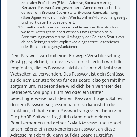
zentralen Profildaten (E-Mail-Adresse, Kontoaktivierung,
Benutzer-Passwort) und gescheiterte Anmeldeversuche. Die
von deinem Browser übermittelte Browser-Kennzeichnung
(User Agent) wird nur in der „Wer ist online?“-Funktion angezeigt
und nicht dauerhaft gespeichert.
Schließlich erfordern einzelne Funktionen des Boards, dass
weitere Daten gespeichert werden. Dazu gehören dein
Abstimmungsverhalten bei Umfragen, der Gelesen-Status von
deinen Beiträgen oder explizit von dir gesetzte Lesezeichen
oder Benachrichtigungsfunktionen.
Dein Passwort wird mit einer Einwege-Verschlüsselung
(Hash) gespeichert, so dass es sicher ist. Jedoch wird dir
empfohlen, dieses Passwort nicht auf einer Vielzahl von
Webseiten zu verwenden. Das Passwort ist dein Schlüssel
zu deinem Benutzerkonto für das Board, also geh mit ihm
sorgsam um. Insbesondere wird dich kein Vertreter des
Betreibers, von phpBB Limited oder ein Dritter
berechtigterweise nach deinem Passwort fragen. Solltest
du dein Passwort vergessen haben, so kannst du die
Funktion „Ich habe mein Passwort vergessen“ benutzen.
Die phpBB-Software fragt dich dann nach deinem
Benutzernamen und deiner E-Mail-Adresse und sendet
anschließend ein neu generiertes Passwort an diese
Adresse, mit dem du dann auf das Board zugreifen