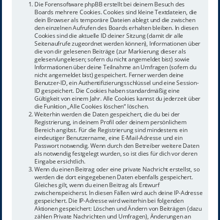
Die Forensoftware phpBB erstellt bei deinem Besuch des
Boards mehrere Cookies. Cookies sind kleine Textdateien, die
dein Browser als temporäre Dateien ablegt und die zwischen
den einzelnen Aufrufen des Boards erhalten bleiben. In diesen
Cookies sind die aktuelle ID deiner Sitzung (damit dir alle
Seitenaufrufe zugeordnet werden können), Informationen über
die von dir gelesenen Beiträge (zur Markierung dieser als
gelesen/ungelesen; sofern du nicht angemeldet bist) sowie
Informationen über deine Teilnahme an Umfragen (sofern du
nicht angemeldet bist) gespeichert. Ferner werden deine
Benutzer-ID, ein Authentifizierungsschlüssel und eine Session-
ID gespeichert. Die Cookies haben standardmäßig eine
Gültigkeit von einem Jahr. Alle Cookies kannst du jederzeit über
die Funktion „Alle Cookies löschen“ löschen.
Weiterhin werden die Daten gespeichert, die du bei der
Registrierung, in deinem Profil oder deinem persönlichem
Bereich angibst. Für die Registrierung sind mindestens ein
eindeutiger Benutzername, eine E-Mail-Adresse und ein
Passwort notwendig. Wenn durch den Betreiber weitere Daten
als notwendig festgelegt wurden, so ist dies für dich vor deren
Eingabe ersichtlich.
Wenn du einen Beitrag oder eine private Nachricht erstellst, so
werden die dort eingegebenen Daten ebenfalls gespeichert.
Gleiches gilt, wenn du einen Beitrag als Entwurf
zwischenspeicherst. In diesen Fällen wird auch deine IP-Adresse
gespeichert. Die IP-Adresse wird weiterhin bei folgenden
Aktionen gespeichert: Löschen und Ändern von Beiträgen (dazu
zählen Private Nachrichten und Umfragen), Änderungen an