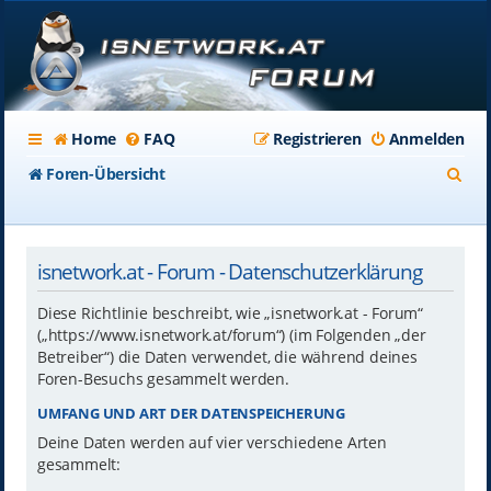
Home
FAQ
Registrieren
Anmelden
S
Foren-Übersicht
u
c
isnetwork.at - Forum - Datenschutzerklärung
h
e
Diese Richtlinie beschreibt, wie „isnetwork.at - Forum“
(„https://www.isnetwork.at/forum“) (im Folgenden „der
Betreiber“) die Daten verwendet, die während deines
Foren-Besuchs gesammelt werden.
UMFANG UND ART DER DATENSPEICHERUNG
Deine Daten werden auf vier verschiedene Arten
gesammelt: