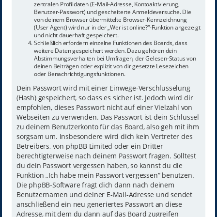
zentralen Profildaten (E-Mail-Adresse, Kontoaktivierung,
Benutzer-Passwort) und gescheiterte Anmeldeversuche. Die
von deinem Browser übermittelte Browser-Kennzeichnung
(User Agent) wird nur in der „Wer ist online?“-Funktion angezeigt
und nicht dauerhaft gespeichert.
Schließlich erfordern einzelne Funktionen des Boards, dass
weitere Daten gespeichert werden. Dazu gehören dein
Abstimmungsverhalten bei Umfragen, der Gelesen-Status von
deinen Beiträgen oder explizit von dir gesetzte Lesezeichen
oder Benachrichtigungsfunktionen.
Dein Passwort wird mit einer Einwege-Verschlüsselung
(Hash) gespeichert, so dass es sicher ist. Jedoch wird dir
empfohlen, dieses Passwort nicht auf einer Vielzahl von
Webseiten zu verwenden. Das Passwort ist dein Schlüssel
zu deinem Benutzerkonto für das Board, also geh mit ihm
sorgsam um. Insbesondere wird dich kein Vertreter des
Betreibers, von phpBB Limited oder ein Dritter
berechtigterweise nach deinem Passwort fragen. Solltest
du dein Passwort vergessen haben, so kannst du die
Funktion „Ich habe mein Passwort vergessen“ benutzen.
Die phpBB-Software fragt dich dann nach deinem
Benutzernamen und deiner E-Mail-Adresse und sendet
anschließend ein neu generiertes Passwort an diese
Adresse, mit dem du dann auf das Board zugreifen