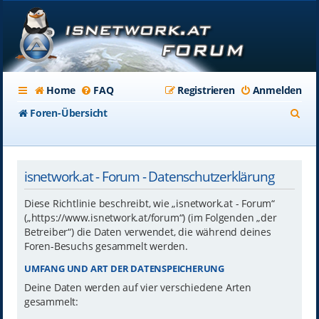
Home
FAQ
Registrieren
Anmelden
S
Foren-Übersicht
u
c
isnetwork.at - Forum - Datenschutzerklärung
h
e
Diese Richtlinie beschreibt, wie „isnetwork.at - Forum“
(„https://www.isnetwork.at/forum“) (im Folgenden „der
Betreiber“) die Daten verwendet, die während deines
Foren-Besuchs gesammelt werden.
UMFANG UND ART DER DATENSPEICHERUNG
Deine Daten werden auf vier verschiedene Arten
gesammelt: