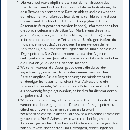
Die Forensoftware phpBB erstellt bei deinem Besuch des
Boards mehrere Cookies. Cookies sind kleine Textdateien, die
dein Browser als temporäre Dateien ablegt und die zwischen
den einzelnen Aufrufen des Boards erhalten bleiben. In diesen
Cookies sind die aktuelle ID deiner Sitzung (damit dir alle
Seitenaufrufe zugeordnet werden können), Informationen über
die von dir gelesenen Beiträge (zur Markierung dieser als
gelesen/ungelesen; sofern du nicht angemeldet bist) sowie
Informationen über deine Teilnahme an Umfragen (sofern du
nicht angemeldet bist) gespeichert. Ferner werden deine
Benutzer-ID, ein Authentifizierungsschlüssel und eine Session-
ID gespeichert. Die Cookies haben standardmäßig eine
Gültigkeit von einem Jahr. Alle Cookies kannst du jederzeit über
die Funktion „Alle Cookies löschen“ löschen.
Weiterhin werden die Daten gespeichert, die du bei der
Registrierung, in deinem Profil oder deinem persönlichem
Bereich angibst. Für die Registrierung sind mindestens ein
eindeutiger Benutzername, eine E-Mail-Adresse und ein
Passwort notwendig. Wenn durch den Betreiber weitere Daten
als notwendig festgelegt wurden, so ist dies für dich vor deren
Eingabe ersichtlich.
Wenn du einen Beitrag oder eine private Nachricht erstellst, so
werden die dort eingegebenen Daten ebenfalls gespeichert.
Gleiches gilt, wenn du einen Beitrag als Entwurf
zwischenspeicherst. In diesen Fällen wird auch deine IP-Adresse
gespeichert. Die IP-Adresse wird weiterhin bei folgenden
Aktionen gespeichert: Löschen und Ändern von Beiträgen (dazu
zählen Private Nachrichten und Umfragen), Änderungen an