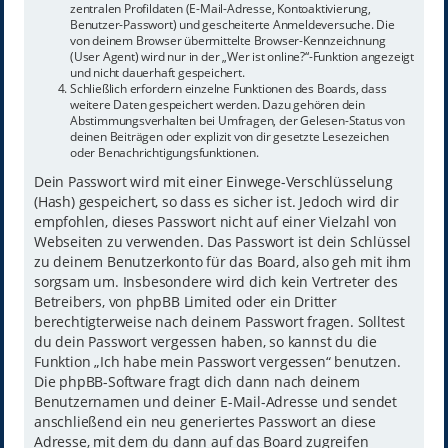
zentralen Profildaten (E-Mail-Adresse, Kontoaktivierung,
Benutzer-Passwort) und gescheiterte Anmeldeversuche. Die
von deinem Browser übermittelte Browser-Kennzeichnung
(User Agent) wird nur in der „Wer ist online?“-Funktion angezeigt
und nicht dauerhaft gespeichert.
Schließlich erfordern einzelne Funktionen des Boards, dass
weitere Daten gespeichert werden. Dazu gehören dein
Abstimmungsverhalten bei Umfragen, der Gelesen-Status von
deinen Beiträgen oder explizit von dir gesetzte Lesezeichen
oder Benachrichtigungsfunktionen.
Dein Passwort wird mit einer Einwege-Verschlüsselung
(Hash) gespeichert, so dass es sicher ist. Jedoch wird dir
empfohlen, dieses Passwort nicht auf einer Vielzahl von
Webseiten zu verwenden. Das Passwort ist dein Schlüssel
zu deinem Benutzerkonto für das Board, also geh mit ihm
sorgsam um. Insbesondere wird dich kein Vertreter des
Betreibers, von phpBB Limited oder ein Dritter
berechtigterweise nach deinem Passwort fragen. Solltest
du dein Passwort vergessen haben, so kannst du die
Funktion „Ich habe mein Passwort vergessen“ benutzen.
Die phpBB-Software fragt dich dann nach deinem
Benutzernamen und deiner E-Mail-Adresse und sendet
anschließend ein neu generiertes Passwort an diese
Adresse, mit dem du dann auf das Board zugreifen