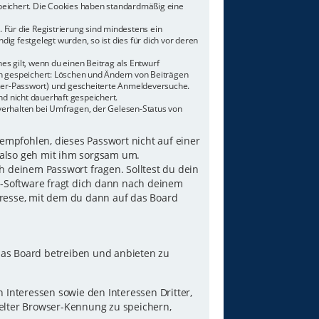
speichert. Die Cookies haben standardmäßig eine
 Für die Registrierung sind mindestens ein
g festgelegt wurden, so ist dies für dich vor deren
es gilt, wenn du einen Beitrag als Entwurf
nen gespeichert: Löschen und Ändern von Beiträgen
tzer-Passwort) und gescheiterte Anmeldeversuche.
d nicht dauerhaft gespeichert.
verhalten bei Umfragen, der Gelesen-Status von
 empfohlen, dieses Passwort nicht auf einer
 also geh mit ihm sorgsam um.
h deinem Passwort fragen. Solltest du dein
B-Software fragt dich dann nach deinem
resse, mit dem du dann auf das Board
das Board betreiben und anbieten zu
Interessen sowie den Interessen Dritter,
elter Browser-Kennung zu speichern,