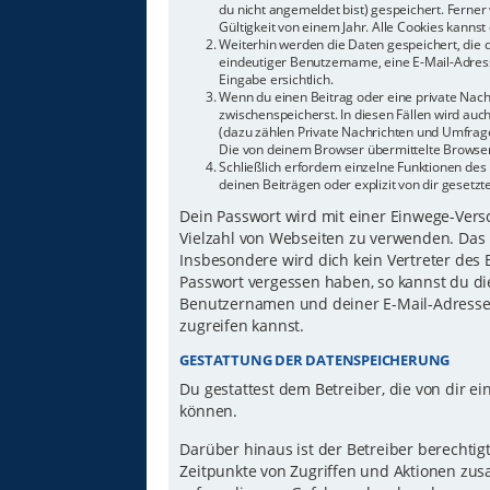
du nicht angemeldet bist) gespeichert. Ferne
Gültigkeit von einem Jahr. Alle Cookies kannst 
Weiterhin werden die Daten gespeichert, die d
eindeutiger Benutzername, eine E-Mail-Adress
Eingabe ersichtlich.
Wenn du einen Beitrag oder eine private Nachr
zwischenspeicherst. In diesen Fällen wird auc
(dazu zählen Private Nachrichten und Umfrage
Die von deinem Browser übermittelte Browser-
Schließlich erfordern einzelne Funktionen d
deinen Beiträgen oder explizit von dir gesetz
Dein Passwort wird mit einer Einwege-Versch
Vielzahl von Webseiten zu verwenden. Das 
Insbesondere wird dich kein Vertreter des 
Passwort vergessen haben, so kannst du di
Benutzernamen und deiner E-Mail-Adresse 
zugreifen kannst.
GESTATTUNG DER DATENSPEICHERUNG
Du gestattest dem Betreiber, die von dir 
können.
Darüber hinaus ist der Betreiber berechti
Zeitpunkte von Zugriffen und Aktionen zu