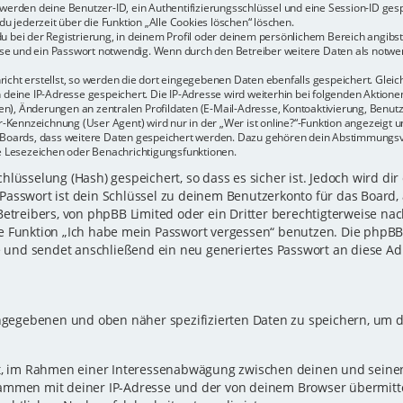
r werden deine Benutzer-ID, ein Authentifizierungsschlüssel und eine Session-ID ge
du jederzeit über die Funktion „Alle Cookies löschen“ löschen.
u bei der Registrierung, in deinem Profil oder deinem persönlichem Bereich angibst.
e und ein Passwort notwendig. Wenn durch den Betreiber weitere Daten als notwendi
icht erstellst, so werden die dort eingegebenen Daten ebenfalls gespeichert. Gleich
h deine IP-Adresse gespeichert. Die IP-Adresse wird weiterhin bei folgenden Aktio
n), Änderungen an zentralen Profildaten (E-Mail-Adresse, Kontoaktivierung, Benu
Kennzeichnung (User Agent) wird nur in der „Wer ist online?“-Funktion angezeigt un
es Boards, dass weitere Daten gespeichert werden. Dazu gehören dein Abstimmungs
te Lesezeichen oder Benachrichtigungsfunktionen.
lüsselung (Hash) gespeichert, so dass es sicher ist. Jedoch wird dir
Passwort ist dein Schlüssel zu deinem Benutzerkonto für das Board,
Betreibers, von phpBB Limited oder ein Dritter berechtigterweise nac
e Funktion „Ich habe mein Passwort vergessen“ benutzen. Die phpB
und sendet anschließend ein neu generiertes Passwort an diese Ad
eingegebenen und oben näher spezifizierten Daten zu speichern, um 
gt, im Rahmen einer Interessenabwägung zwischen deinen und seinen 
sammen mit deiner IP-Adresse und der von deinem Browser übermitt