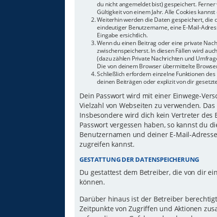
du nicht angemeldet bist) gespeichert. Ferne
Gültigkeit von einem Jahr. Alle Cookies kannst 
Weiterhin werden die Daten gespeichert, die d
eindeutiger Benutzername, eine E-Mail-Adress
Eingabe ersichtlich.
Wenn du einen Beitrag oder eine private Nachr
zwischenspeicherst. In diesen Fällen wird auc
(dazu zählen Private Nachrichten und Umfrage
Die von deinem Browser übermittelte Browser-
Schließlich erfordern einzelne Funktionen d
deinen Beiträgen oder explizit von dir gesetz
Dein Passwort wird mit einer Einwege-Versch
Vielzahl von Webseiten zu verwenden. Das 
Insbesondere wird dich kein Vertreter des 
Passwort vergessen haben, so kannst du di
Benutzernamen und deiner E-Mail-Adresse 
zugreifen kannst.
GESTATTUNG DER DATENSPEICHERUNG
Du gestattest dem Betreiber, die von dir 
können.
Darüber hinaus ist der Betreiber berechti
Zeitpunkte von Zugriffen und Aktionen zu