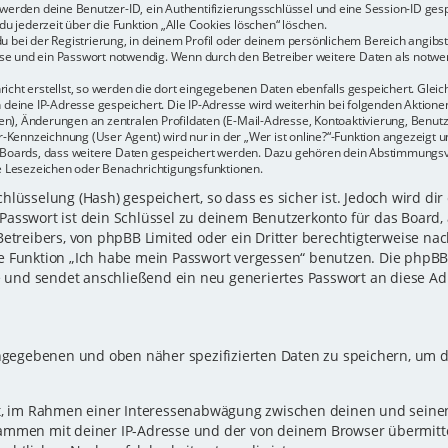
r werden deine Benutzer-ID, ein Authentifizierungsschlüssel und eine Session-ID ge
du jederzeit über die Funktion „Alle Cookies löschen“ löschen.
u bei der Registrierung, in deinem Profil oder deinem persönlichem Bereich angibst.
e und ein Passwort notwendig. Wenn durch den Betreiber weitere Daten als notwendi
icht erstellst, so werden die dort eingegebenen Daten ebenfalls gespeichert. Gleich
h deine IP-Adresse gespeichert. Die IP-Adresse wird weiterhin bei folgenden Aktio
n), Änderungen an zentralen Profildaten (E-Mail-Adresse, Kontoaktivierung, Benu
Kennzeichnung (User Agent) wird nur in der „Wer ist online?“-Funktion angezeigt un
es Boards, dass weitere Daten gespeichert werden. Dazu gehören dein Abstimmungs
te Lesezeichen oder Benachrichtigungsfunktionen.
lüsselung (Hash) gespeichert, so dass es sicher ist. Jedoch wird dir
Passwort ist dein Schlüssel zu deinem Benutzerkonto für das Board,
Betreibers, von phpBB Limited oder ein Dritter berechtigterweise nac
e Funktion „Ich habe mein Passwort vergessen“ benutzen. Die phpB
und sendet anschließend ein neu generiertes Passwort an diese Ad
eingegebenen und oben näher spezifizierten Daten zu speichern, um 
gt, im Rahmen einer Interessenabwägung zwischen deinen und seinen 
sammen mit deiner IP-Adresse und der von deinem Browser übermitt