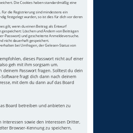
speichert. Die Cookies haben standardmäßig eine
 Für die Registrierung sind mindestens ein
g festgelegt wurden, so ist dies für dich vor deren
es gilt, wenn du einen Beitrag als Entwurf
nen gespeichert: Löschen und Ändern von Beiträgen
tzer-Passwort) und gescheiterte Anmeldeversuche.
d nicht dauerhaft gespeichert.
verhalten bei Umfragen, der Gelesen-Status von
 empfohlen, dieses Passwort nicht auf einer
 also geh mit ihm sorgsam um.
h deinem Passwort fragen. Solltest du dein
B-Software fragt dich dann nach deinem
resse, mit dem du dann auf das Board
das Board betreiben und anbieten zu
Interessen sowie den Interessen Dritter,
elter Browser-Kennung zu speichern,