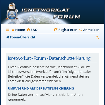
Home
FAQ
Registrieren
Anmelden
S
Foren-Übersicht
u
c
isnetwork.at - Forum - Datenschutzerklärung
h
e
Diese Richtlinie beschreibt, wie „isnetwork.at - Forum“
(„https://www.isnetwork.at/forum“) (im Folgenden „der
Betreiber“) die Daten verwendet, die während deines
Foren-Besuchs gesammelt werden.
UMFANG UND ART DER DATENSPEICHERUNG
Deine Daten werden auf vier verschiedene Arten
gesammelt: