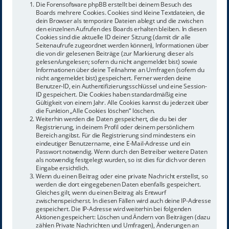
Die Forensoftware phpBB erstellt bei deinem Besuch des
Boards mehrere Cookies. Cookies sind kleine Textdateien, die
dein Browser als temporäre Dateien ablegt und die zwischen
den einzelnen Aufrufen des Boards erhalten bleiben. In diesen
Cookies sind die aktuelle ID deiner Sitzung (damit dir alle
Seitenaufrufe zugeordnet werden können), Informationen über
die von dir gelesenen Beiträge (zur Markierung dieser als
gelesen/ungelesen; sofern du nicht angemeldet bist) sowie
Informationen über deine Teilnahme an Umfragen (sofern du
nicht angemeldet bist) gespeichert. Ferner werden deine
Benutzer-ID, ein Authentifizierungsschlüssel und eine Session-
ID gespeichert. Die Cookies haben standardmäßig eine
Gültigkeit von einem Jahr. Alle Cookies kannst du jederzeit über
die Funktion „Alle Cookies löschen“ löschen.
Weiterhin werden die Daten gespeichert, die du bei der
Registrierung, in deinem Profil oder deinem persönlichem
Bereich angibst. Für die Registrierung sind mindestens ein
eindeutiger Benutzername, eine E-Mail-Adresse und ein
Passwort notwendig. Wenn durch den Betreiber weitere Daten
als notwendig festgelegt wurden, so ist dies für dich vor deren
Eingabe ersichtlich.
Wenn du einen Beitrag oder eine private Nachricht erstellst, so
werden die dort eingegebenen Daten ebenfalls gespeichert.
Gleiches gilt, wenn du einen Beitrag als Entwurf
zwischenspeicherst. In diesen Fällen wird auch deine IP-Adresse
gespeichert. Die IP-Adresse wird weiterhin bei folgenden
Aktionen gespeichert: Löschen und Ändern von Beiträgen (dazu
zählen Private Nachrichten und Umfragen), Änderungen an