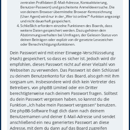
zentralen Profildaten (E-Mail-Adresse, Kontoaktivierung,
Benutzer-Passwort) und gescheiterte Anmeldeversuche. Die
von deinem Browser übermittelte Browser-Kennzeichnung
(User Agent) wird nur in der „Wer ist online?“-Funktion angezeigt
und nicht dauerhaft gespeichert.
Schließlich erfordern einzelne Funktionen des Boards, dass
weitere Daten gespeichert werden. Dazu gehören dein
Abstimmungsverhalten bei Umfragen, der Gelesen-Status von
deinen Beiträgen oder explizit von dir gesetzte Lesezeichen
oder Benachrichtigungsfunktionen.
Dein Passwort wird mit einer Einwege-Verschlüsselung
(Hash) gespeichert, so dass es sicher ist. Jedoch wird dir
empfohlen, dieses Passwort nicht auf einer Vielzahl von
Webseiten zu verwenden. Das Passwort ist dein Schlüssel
zu deinem Benutzerkonto für das Board, also geh mit ihm
sorgsam um. Insbesondere wird dich kein Vertreter des
Betreibers, von phpBB Limited oder ein Dritter
berechtigterweise nach deinem Passwort fragen. Solltest
du dein Passwort vergessen haben, so kannst du die
Funktion „Ich habe mein Passwort vergessen“ benutzen.
Die phpBB-Software fragt dich dann nach deinem
Benutzernamen und deiner E-Mail-Adresse und sendet
anschließend ein neu generiertes Passwort an diese
Adresse, mit dem du dann auf das Board zugreifen