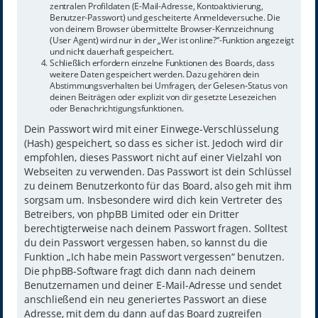
zentralen Profildaten (E-Mail-Adresse, Kontoaktivierung,
Benutzer-Passwort) und gescheiterte Anmeldeversuche. Die
von deinem Browser übermittelte Browser-Kennzeichnung
(User Agent) wird nur in der „Wer ist online?“-Funktion angezeigt
und nicht dauerhaft gespeichert.
Schließlich erfordern einzelne Funktionen des Boards, dass
weitere Daten gespeichert werden. Dazu gehören dein
Abstimmungsverhalten bei Umfragen, der Gelesen-Status von
deinen Beiträgen oder explizit von dir gesetzte Lesezeichen
oder Benachrichtigungsfunktionen.
Dein Passwort wird mit einer Einwege-Verschlüsselung
(Hash) gespeichert, so dass es sicher ist. Jedoch wird dir
empfohlen, dieses Passwort nicht auf einer Vielzahl von
Webseiten zu verwenden. Das Passwort ist dein Schlüssel
zu deinem Benutzerkonto für das Board, also geh mit ihm
sorgsam um. Insbesondere wird dich kein Vertreter des
Betreibers, von phpBB Limited oder ein Dritter
berechtigterweise nach deinem Passwort fragen. Solltest
du dein Passwort vergessen haben, so kannst du die
Funktion „Ich habe mein Passwort vergessen“ benutzen.
Die phpBB-Software fragt dich dann nach deinem
Benutzernamen und deiner E-Mail-Adresse und sendet
anschließend ein neu generiertes Passwort an diese
Adresse, mit dem du dann auf das Board zugreifen