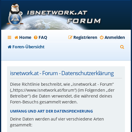
Home
FAQ
Registrieren
Anmelden
S
Foren-Übersicht
u
c
isnetwork.at - Forum - Datenschutzerklärung
h
e
Diese Richtlinie beschreibt, wie „isnetwork.at - Forum“
(„https://www.isnetwork.at/forum“) (im Folgenden „der
Betreiber“) die Daten verwendet, die während deines
Foren-Besuchs gesammelt werden.
UMFANG UND ART DER DATENSPEICHERUNG
Deine Daten werden auf vier verschiedene Arten
gesammelt: