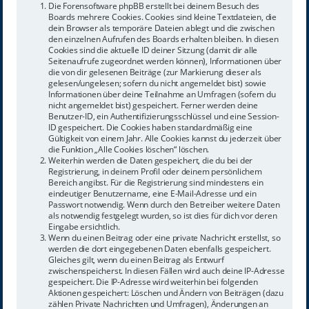
Die Forensoftware phpBB erstellt bei deinem Besuch des
Boards mehrere Cookies. Cookies sind kleine Textdateien, die
dein Browser als temporäre Dateien ablegt und die zwischen
den einzelnen Aufrufen des Boards erhalten bleiben. In diesen
Cookies sind die aktuelle ID deiner Sitzung (damit dir alle
Seitenaufrufe zugeordnet werden können), Informationen über
die von dir gelesenen Beiträge (zur Markierung dieser als
gelesen/ungelesen; sofern du nicht angemeldet bist) sowie
Informationen über deine Teilnahme an Umfragen (sofern du
nicht angemeldet bist) gespeichert. Ferner werden deine
Benutzer-ID, ein Authentifizierungsschlüssel und eine Session-
ID gespeichert. Die Cookies haben standardmäßig eine
Gültigkeit von einem Jahr. Alle Cookies kannst du jederzeit über
die Funktion „Alle Cookies löschen“ löschen.
Weiterhin werden die Daten gespeichert, die du bei der
Registrierung, in deinem Profil oder deinem persönlichem
Bereich angibst. Für die Registrierung sind mindestens ein
eindeutiger Benutzername, eine E-Mail-Adresse und ein
Passwort notwendig. Wenn durch den Betreiber weitere Daten
als notwendig festgelegt wurden, so ist dies für dich vor deren
Eingabe ersichtlich.
Wenn du einen Beitrag oder eine private Nachricht erstellst, so
werden die dort eingegebenen Daten ebenfalls gespeichert.
Gleiches gilt, wenn du einen Beitrag als Entwurf
zwischenspeicherst. In diesen Fällen wird auch deine IP-Adresse
gespeichert. Die IP-Adresse wird weiterhin bei folgenden
Aktionen gespeichert: Löschen und Ändern von Beiträgen (dazu
zählen Private Nachrichten und Umfragen), Änderungen an