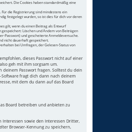
speichert. Die Cookies haben standardmäßig eine
 Für die Registrierung sind mindestens ein
g festgelegt wurden, so ist dies für dich vor deren
es gilt, wenn du einen Beitrag als Entwurf
nen gespeichert: Löschen und Ändern von Beiträgen
tzer-Passwort) und gescheiterte Anmeldeversuche.
d nicht dauerhaft gespeichert.
verhalten bei Umfragen, der Gelesen-Status von
 empfohlen, dieses Passwort nicht auf einer
 also geh mit ihm sorgsam um.
h deinem Passwort fragen. Solltest du dein
B-Software fragt dich dann nach deinem
resse, mit dem du dann auf das Board
das Board betreiben und anbieten zu
Interessen sowie den Interessen Dritter,
elter Browser-Kennung zu speichern,