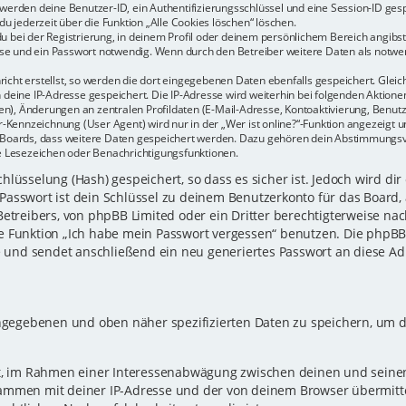
r werden deine Benutzer-ID, ein Authentifizierungsschlüssel und eine Session-ID ge
du jederzeit über die Funktion „Alle Cookies löschen“ löschen.
u bei der Registrierung, in deinem Profil oder deinem persönlichem Bereich angibst.
e und ein Passwort notwendig. Wenn durch den Betreiber weitere Daten als notwendi
icht erstellst, so werden die dort eingegebenen Daten ebenfalls gespeichert. Gleich
h deine IP-Adresse gespeichert. Die IP-Adresse wird weiterhin bei folgenden Aktio
n), Änderungen an zentralen Profildaten (E-Mail-Adresse, Kontoaktivierung, Benu
Kennzeichnung (User Agent) wird nur in der „Wer ist online?“-Funktion angezeigt un
es Boards, dass weitere Daten gespeichert werden. Dazu gehören dein Abstimmungs
te Lesezeichen oder Benachrichtigungsfunktionen.
lüsselung (Hash) gespeichert, so dass es sicher ist. Jedoch wird dir
Passwort ist dein Schlüssel zu deinem Benutzerkonto für das Board,
Betreibers, von phpBB Limited oder ein Dritter berechtigterweise nac
e Funktion „Ich habe mein Passwort vergessen“ benutzen. Die phpB
und sendet anschließend ein neu generiertes Passwort an diese Ad
eingegebenen und oben näher spezifizierten Daten zu speichern, um 
gt, im Rahmen einer Interessenabwägung zwischen deinen und seinen 
sammen mit deiner IP-Adresse und der von deinem Browser übermitt