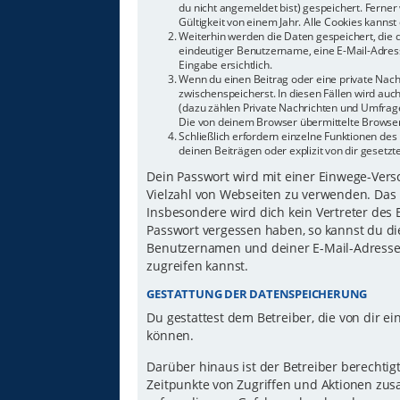
du nicht angemeldet bist) gespeichert. Ferne
Gültigkeit von einem Jahr. Alle Cookies kannst 
Weiterhin werden die Daten gespeichert, die d
eindeutiger Benutzername, eine E-Mail-Adress
Eingabe ersichtlich.
Wenn du einen Beitrag oder eine private Nachr
zwischenspeicherst. In diesen Fällen wird auc
(dazu zählen Private Nachrichten und Umfrage
Die von deinem Browser übermittelte Browser-
Schließlich erfordern einzelne Funktionen d
deinen Beiträgen oder explizit von dir gesetz
Dein Passwort wird mit einer Einwege-Versch
Vielzahl von Webseiten zu verwenden. Das 
Insbesondere wird dich kein Vertreter des 
Passwort vergessen haben, so kannst du di
Benutzernamen und deiner E-Mail-Adresse 
zugreifen kannst.
GESTATTUNG DER DATENSPEICHERUNG
Du gestattest dem Betreiber, die von dir 
können.
Darüber hinaus ist der Betreiber berechti
Zeitpunkte von Zugriffen und Aktionen zu