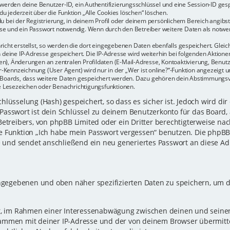
r werden deine Benutzer-ID, ein Authentifizierungsschlüssel und eine Session-ID ge
du jederzeit über die Funktion „Alle Cookies löschen“ löschen.
u bei der Registrierung, in deinem Profil oder deinem persönlichem Bereich angibst.
e und ein Passwort notwendig. Wenn durch den Betreiber weitere Daten als notwendi
icht erstellst, so werden die dort eingegebenen Daten ebenfalls gespeichert. Gleich
h deine IP-Adresse gespeichert. Die IP-Adresse wird weiterhin bei folgenden Aktio
n), Änderungen an zentralen Profildaten (E-Mail-Adresse, Kontoaktivierung, Benu
Kennzeichnung (User Agent) wird nur in der „Wer ist online?“-Funktion angezeigt un
es Boards, dass weitere Daten gespeichert werden. Dazu gehören dein Abstimmungs
te Lesezeichen oder Benachrichtigungsfunktionen.
lüsselung (Hash) gespeichert, so dass es sicher ist. Jedoch wird dir
Passwort ist dein Schlüssel zu deinem Benutzerkonto für das Board,
Betreibers, von phpBB Limited oder ein Dritter berechtigterweise nac
e Funktion „Ich habe mein Passwort vergessen“ benutzen. Die phpB
und sendet anschließend ein neu generiertes Passwort an diese Ad
eingegebenen und oben näher spezifizierten Daten zu speichern, um 
gt, im Rahmen einer Interessenabwägung zwischen deinen und seinen 
sammen mit deiner IP-Adresse und der von deinem Browser übermitt