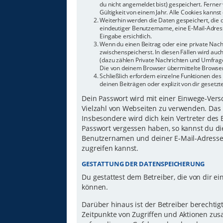
du nicht angemeldet bist) gespeichert. Ferne
Gültigkeit von einem Jahr. Alle Cookies kannst 
Weiterhin werden die Daten gespeichert, die d
eindeutiger Benutzername, eine E-Mail-Adress
Eingabe ersichtlich.
Wenn du einen Beitrag oder eine private Nachr
zwischenspeicherst. In diesen Fällen wird auc
(dazu zählen Private Nachrichten und Umfrage
Die von deinem Browser übermittelte Browser-
Schließlich erfordern einzelne Funktionen d
deinen Beiträgen oder explizit von dir gesetz
Dein Passwort wird mit einer Einwege-Versch
Vielzahl von Webseiten zu verwenden. Das 
Insbesondere wird dich kein Vertreter des 
Passwort vergessen haben, so kannst du di
Benutzernamen und deiner E-Mail-Adresse 
zugreifen kannst.
GESTATTUNG DER DATENSPEICHERUNG
Du gestattest dem Betreiber, die von dir 
können.
Darüber hinaus ist der Betreiber berechti
Zeitpunkte von Zugriffen und Aktionen zu