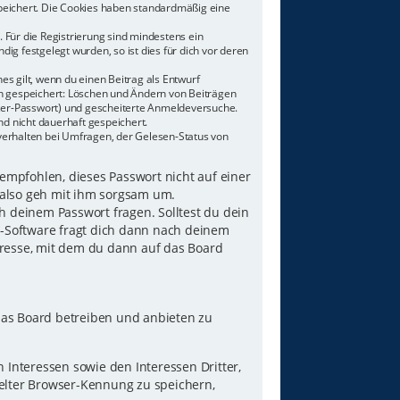
speichert. Die Cookies haben standardmäßig eine
 Für die Registrierung sind mindestens ein
g festgelegt wurden, so ist dies für dich vor deren
es gilt, wenn du einen Beitrag als Entwurf
nen gespeichert: Löschen und Ändern von Beiträgen
tzer-Passwort) und gescheiterte Anmeldeversuche.
d nicht dauerhaft gespeichert.
verhalten bei Umfragen, der Gelesen-Status von
 empfohlen, dieses Passwort nicht auf einer
 also geh mit ihm sorgsam um.
h deinem Passwort fragen. Solltest du dein
B-Software fragt dich dann nach deinem
resse, mit dem du dann auf das Board
das Board betreiben und anbieten zu
Interessen sowie den Interessen Dritter,
elter Browser-Kennung zu speichern,