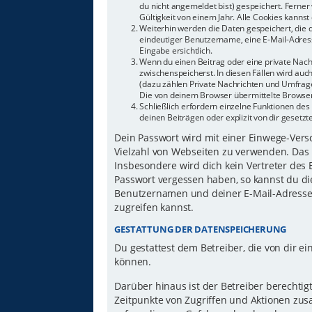
du nicht angemeldet bist) gespeichert. Ferne
Gültigkeit von einem Jahr. Alle Cookies kannst 
Weiterhin werden die Daten gespeichert, die d
eindeutiger Benutzername, eine E-Mail-Adress
Eingabe ersichtlich.
Wenn du einen Beitrag oder eine private Nachr
zwischenspeicherst. In diesen Fällen wird auc
(dazu zählen Private Nachrichten und Umfrage
Die von deinem Browser übermittelte Browser-
Schließlich erfordern einzelne Funktionen d
deinen Beiträgen oder explizit von dir gesetz
Dein Passwort wird mit einer Einwege-Versch
Vielzahl von Webseiten zu verwenden. Das 
Insbesondere wird dich kein Vertreter des 
Passwort vergessen haben, so kannst du di
Benutzernamen und deiner E-Mail-Adresse 
zugreifen kannst.
GESTATTUNG DER DATENSPEICHERUNG
Du gestattest dem Betreiber, die von dir 
können.
Darüber hinaus ist der Betreiber berechti
Zeitpunkte von Zugriffen und Aktionen zu