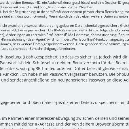
r werden deine Benutzer-ID, ein Authentifizierungsschlüssel und eine Session-ID ge
du jederzeit über die Funktion „Alle Cookies löschen“ löschen.
u bei der Registrierung, in deinem Profil oder deinem persönlichem Bereich angibst.
e und ein Passwort notwendig. Wenn durch den Betreiber weitere Daten als notwendi
icht erstellst, so werden die dort eingegebenen Daten ebenfalls gespeichert. Gleich
h deine IP-Adresse gespeichert. Die IP-Adresse wird weiterhin bei folgenden Aktio
n), Änderungen an zentralen Profildaten (E-Mail-Adresse, Kontoaktivierung, Benu
Kennzeichnung (User Agent) wird nur in der „Wer ist online?“-Funktion angezeigt un
es Boards, dass weitere Daten gespeichert werden. Dazu gehören dein Abstimmungs
te Lesezeichen oder Benachrichtigungsfunktionen.
lüsselung (Hash) gespeichert, so dass es sicher ist. Jedoch wird dir
Passwort ist dein Schlüssel zu deinem Benutzerkonto für das Board,
Betreibers, von phpBB Limited oder ein Dritter berechtigterweise nac
e Funktion „Ich habe mein Passwort vergessen“ benutzen. Die phpB
und sendet anschließend ein neu generiertes Passwort an diese Ad
eingegebenen und oben näher spezifizierten Daten zu speichern, um 
gt, im Rahmen einer Interessenabwägung zwischen deinen und seinen 
sammen mit deiner IP-Adresse und der von deinem Browser übermitt