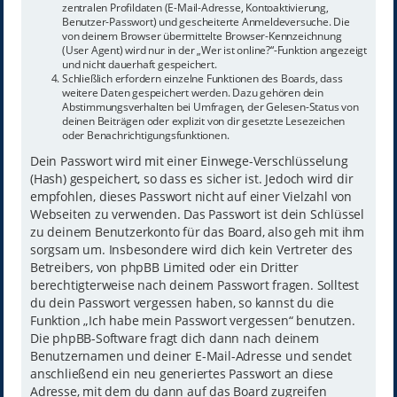
zentralen Profildaten (E-Mail-Adresse, Kontoaktivierung,
Benutzer-Passwort) und gescheiterte Anmeldeversuche. Die
von deinem Browser übermittelte Browser-Kennzeichnung
(User Agent) wird nur in der „Wer ist online?“-Funktion angezeigt
und nicht dauerhaft gespeichert.
Schließlich erfordern einzelne Funktionen des Boards, dass
weitere Daten gespeichert werden. Dazu gehören dein
Abstimmungsverhalten bei Umfragen, der Gelesen-Status von
deinen Beiträgen oder explizit von dir gesetzte Lesezeichen
oder Benachrichtigungsfunktionen.
Dein Passwort wird mit einer Einwege-Verschlüsselung
(Hash) gespeichert, so dass es sicher ist. Jedoch wird dir
empfohlen, dieses Passwort nicht auf einer Vielzahl von
Webseiten zu verwenden. Das Passwort ist dein Schlüssel
zu deinem Benutzerkonto für das Board, also geh mit ihm
sorgsam um. Insbesondere wird dich kein Vertreter des
Betreibers, von phpBB Limited oder ein Dritter
berechtigterweise nach deinem Passwort fragen. Solltest
du dein Passwort vergessen haben, so kannst du die
Funktion „Ich habe mein Passwort vergessen“ benutzen.
Die phpBB-Software fragt dich dann nach deinem
Benutzernamen und deiner E-Mail-Adresse und sendet
anschließend ein neu generiertes Passwort an diese
Adresse, mit dem du dann auf das Board zugreifen