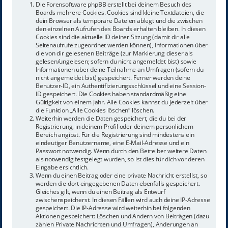
Die Forensoftware phpBB erstellt bei deinem Besuch des
Boards mehrere Cookies. Cookies sind kleine Textdateien, die
dein Browser als temporäre Dateien ablegt und die zwischen
den einzelnen Aufrufen des Boards erhalten bleiben. In diesen
Cookies sind die aktuelle ID deiner Sitzung (damit dir alle
Seitenaufrufe zugeordnet werden können), Informationen über
die von dir gelesenen Beiträge (zur Markierung dieser als
gelesen/ungelesen; sofern du nicht angemeldet bist) sowie
Informationen über deine Teilnahme an Umfragen (sofern du
nicht angemeldet bist) gespeichert. Ferner werden deine
Benutzer-ID, ein Authentifizierungsschlüssel und eine Session-
ID gespeichert. Die Cookies haben standardmäßig eine
Gültigkeit von einem Jahr. Alle Cookies kannst du jederzeit über
die Funktion „Alle Cookies löschen“ löschen.
Weiterhin werden die Daten gespeichert, die du bei der
Registrierung, in deinem Profil oder deinem persönlichem
Bereich angibst. Für die Registrierung sind mindestens ein
eindeutiger Benutzername, eine E-Mail-Adresse und ein
Passwort notwendig. Wenn durch den Betreiber weitere Daten
als notwendig festgelegt wurden, so ist dies für dich vor deren
Eingabe ersichtlich.
Wenn du einen Beitrag oder eine private Nachricht erstellst, so
werden die dort eingegebenen Daten ebenfalls gespeichert.
Gleiches gilt, wenn du einen Beitrag als Entwurf
zwischenspeicherst. In diesen Fällen wird auch deine IP-Adresse
gespeichert. Die IP-Adresse wird weiterhin bei folgenden
Aktionen gespeichert: Löschen und Ändern von Beiträgen (dazu
zählen Private Nachrichten und Umfragen), Änderungen an