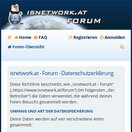
Home
FAQ
Registrieren
Anmelden
S
Foren-Übersicht
u
c
isnetwork.at - Forum - Datenschutzerklärung
h
e
Diese Richtlinie beschreibt, wie „isnetwork.at - Forum“
(„https://www.isnetwork.at/forum“) (im Folgenden „der
Betreiber“) die Daten verwendet, die während deines
Foren-Besuchs gesammelt werden.
UMFANG UND ART DER DATENSPEICHERUNG
Deine Daten werden auf vier verschiedene Arten
gesammelt: