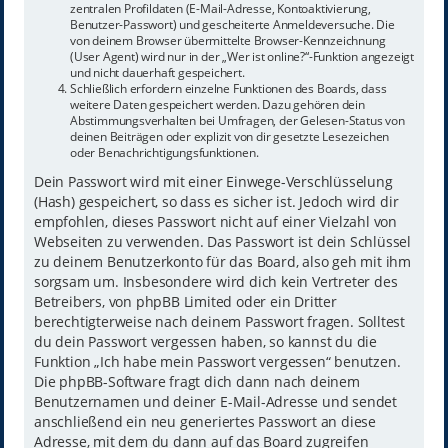
zentralen Profildaten (E-Mail-Adresse, Kontoaktivierung,
Benutzer-Passwort) und gescheiterte Anmeldeversuche. Die
von deinem Browser übermittelte Browser-Kennzeichnung
(User Agent) wird nur in der „Wer ist online?“-Funktion angezeigt
und nicht dauerhaft gespeichert.
Schließlich erfordern einzelne Funktionen des Boards, dass
weitere Daten gespeichert werden. Dazu gehören dein
Abstimmungsverhalten bei Umfragen, der Gelesen-Status von
deinen Beiträgen oder explizit von dir gesetzte Lesezeichen
oder Benachrichtigungsfunktionen.
Dein Passwort wird mit einer Einwege-Verschlüsselung
(Hash) gespeichert, so dass es sicher ist. Jedoch wird dir
empfohlen, dieses Passwort nicht auf einer Vielzahl von
Webseiten zu verwenden. Das Passwort ist dein Schlüssel
zu deinem Benutzerkonto für das Board, also geh mit ihm
sorgsam um. Insbesondere wird dich kein Vertreter des
Betreibers, von phpBB Limited oder ein Dritter
berechtigterweise nach deinem Passwort fragen. Solltest
du dein Passwort vergessen haben, so kannst du die
Funktion „Ich habe mein Passwort vergessen“ benutzen.
Die phpBB-Software fragt dich dann nach deinem
Benutzernamen und deiner E-Mail-Adresse und sendet
anschließend ein neu generiertes Passwort an diese
Adresse, mit dem du dann auf das Board zugreifen