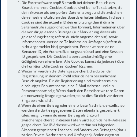
Die Forensoftware phpBB erstellt bei deinem Besuch des
Boards mehrere Cookies. Cookies sind kleine Textdateien, die
dein Browser als temporäre Dateien ablegt und die zwischen
den einzelnen Aufrufen des Boards erhalten bleiben. In diesen
Cookies sind die aktuelle ID deiner Sitzung (damit dir alle
Seitenaufrufe zugeordnet werden können), Informationen über
die von dir gelesenen Beiträge (zur Markierung dieser als
gelesen/ungelesen; sofern du nicht angemeldet bist) sowie
Informationen über deine Teilnahme an Umfragen (sofern du
nicht angemeldet bist) gespeichert. Ferner werden deine
Benutzer-ID, ein Authentifizierungsschlüssel und eine Session-
ID gespeichert. Die Cookies haben standardmäßig eine
Gültigkeit von einem Jahr. Alle Cookies kannst du jederzeit über
die Funktion „Alle Cookies löschen“ löschen.
Weiterhin werden die Daten gespeichert, die du bei der
Registrierung, in deinem Profil oder deinem persönlichem
Bereich angibst. Für die Registrierung sind mindestens ein
eindeutiger Benutzername, eine E-Mail-Adresse und ein
Passwort notwendig. Wenn durch den Betreiber weitere Daten
als notwendig festgelegt wurden, so ist dies für dich vor deren
Eingabe ersichtlich.
Wenn du einen Beitrag oder eine private Nachricht erstellst, so
werden die dort eingegebenen Daten ebenfalls gespeichert.
Gleiches gilt, wenn du einen Beitrag als Entwurf
zwischenspeicherst. In diesen Fällen wird auch deine IP-Adresse
gespeichert. Die IP-Adresse wird weiterhin bei folgenden
Aktionen gespeichert: Löschen und Ändern von Beiträgen (dazu
zählen Private Nachrichten und Umfragen), Änderungen an