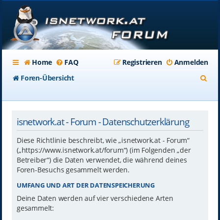
Home
FAQ
Registrieren
Anmelden
S
Foren-Übersicht
u
c
isnetwork.at - Forum - Datenschutzerklärung
h
e
Diese Richtlinie beschreibt, wie „isnetwork.at - Forum“
(„https://www.isnetwork.at/forum“) (im Folgenden „der
Betreiber“) die Daten verwendet, die während deines
Foren-Besuchs gesammelt werden.
UMFANG UND ART DER DATENSPEICHERUNG
Deine Daten werden auf vier verschiedene Arten
gesammelt: