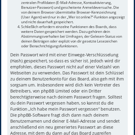
zentralen Profildaten (E-Mail-Adresse, Kontoaktivierung,
Benutzer-Passwort) und gescheiterte Anmeldeversuche. Die
von deinem Browser übermittelte Browser-Kennzeichnung
(User Agent) wird nur in der „Wer ist online?“-Funktion angezeigt
und nicht dauerhaft gespeichert.
Schließlich erfordern einzelne Funktionen des Boards, dass
weitere Daten gespeichert werden. Dazu gehören dein
Abstimmungsverhalten bei Umfragen, der Gelesen-Status von
deinen Beiträgen oder explizit von dir gesetzte Lesezeichen
oder Benachrichtigungsfunktionen.
Dein Passwort wird mit einer Einwege-Verschlüsselung
(Hash) gespeichert, so dass es sicher ist. Jedoch wird dir
empfohlen, dieses Passwort nicht auf einer Vielzahl von
Webseiten zu verwenden. Das Passwort ist dein Schlüssel
zu deinem Benutzerkonto für das Board, also geh mit ihm
sorgsam um. Insbesondere wird dich kein Vertreter des
Betreibers, von phpBB Limited oder ein Dritter
berechtigterweise nach deinem Passwort fragen. Solltest
du dein Passwort vergessen haben, so kannst du die
Funktion „Ich habe mein Passwort vergessen“ benutzen.
Die phpBB-Software fragt dich dann nach deinem
Benutzernamen und deiner E-Mail-Adresse und sendet
anschließend ein neu generiertes Passwort an diese
Adresse, mit dem du dann auf das Board zugreifen