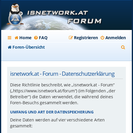
Home
FAQ
Registrieren
Anmelden
S
Foren-Übersicht
u
c
isnetwork.at - Forum - Datenschutzerklärung
h
e
Diese Richtlinie beschreibt, wie „isnetwork.at - Forum“
(„https://www.isnetwork.at/forum“) (im Folgenden „der
Betreiber“) die Daten verwendet, die während deines
Foren-Besuchs gesammelt werden.
UMFANG UND ART DER DATENSPEICHERUNG
Deine Daten werden auf vier verschiedene Arten
gesammelt: