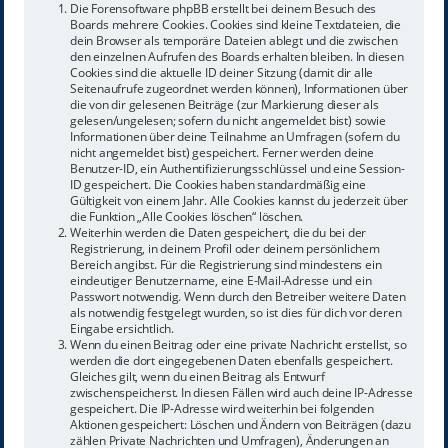
Die Forensoftware phpBB erstellt bei deinem Besuch des
Boards mehrere Cookies. Cookies sind kleine Textdateien, die
dein Browser als temporäre Dateien ablegt und die zwischen
den einzelnen Aufrufen des Boards erhalten bleiben. In diesen
Cookies sind die aktuelle ID deiner Sitzung (damit dir alle
Seitenaufrufe zugeordnet werden können), Informationen über
die von dir gelesenen Beiträge (zur Markierung dieser als
gelesen/ungelesen; sofern du nicht angemeldet bist) sowie
Informationen über deine Teilnahme an Umfragen (sofern du
nicht angemeldet bist) gespeichert. Ferner werden deine
Benutzer-ID, ein Authentifizierungsschlüssel und eine Session-
ID gespeichert. Die Cookies haben standardmäßig eine
Gültigkeit von einem Jahr. Alle Cookies kannst du jederzeit über
die Funktion „Alle Cookies löschen“ löschen.
Weiterhin werden die Daten gespeichert, die du bei der
Registrierung, in deinem Profil oder deinem persönlichem
Bereich angibst. Für die Registrierung sind mindestens ein
eindeutiger Benutzername, eine E-Mail-Adresse und ein
Passwort notwendig. Wenn durch den Betreiber weitere Daten
als notwendig festgelegt wurden, so ist dies für dich vor deren
Eingabe ersichtlich.
Wenn du einen Beitrag oder eine private Nachricht erstellst, so
werden die dort eingegebenen Daten ebenfalls gespeichert.
Gleiches gilt, wenn du einen Beitrag als Entwurf
zwischenspeicherst. In diesen Fällen wird auch deine IP-Adresse
gespeichert. Die IP-Adresse wird weiterhin bei folgenden
Aktionen gespeichert: Löschen und Ändern von Beiträgen (dazu
zählen Private Nachrichten und Umfragen), Änderungen an