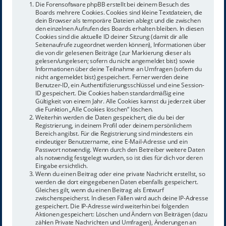
Die Forensoftware phpBB erstellt bei deinem Besuch des
Boards mehrere Cookies. Cookies sind kleine Textdateien, die
dein Browser als temporäre Dateien ablegt und die zwischen
den einzelnen Aufrufen des Boards erhalten bleiben. In diesen
Cookies sind die aktuelle ID deiner Sitzung (damit dir alle
Seitenaufrufe zugeordnet werden können), Informationen über
die von dir gelesenen Beiträge (zur Markierung dieser als
gelesen/ungelesen; sofern du nicht angemeldet bist) sowie
Informationen über deine Teilnahme an Umfragen (sofern du
nicht angemeldet bist) gespeichert. Ferner werden deine
Benutzer-ID, ein Authentifizierungsschlüssel und eine Session-
ID gespeichert. Die Cookies haben standardmäßig eine
Gültigkeit von einem Jahr. Alle Cookies kannst du jederzeit über
die Funktion „Alle Cookies löschen“ löschen.
Weiterhin werden die Daten gespeichert, die du bei der
Registrierung, in deinem Profil oder deinem persönlichem
Bereich angibst. Für die Registrierung sind mindestens ein
eindeutiger Benutzername, eine E-Mail-Adresse und ein
Passwort notwendig. Wenn durch den Betreiber weitere Daten
als notwendig festgelegt wurden, so ist dies für dich vor deren
Eingabe ersichtlich.
Wenn du einen Beitrag oder eine private Nachricht erstellst, so
werden die dort eingegebenen Daten ebenfalls gespeichert.
Gleiches gilt, wenn du einen Beitrag als Entwurf
zwischenspeicherst. In diesen Fällen wird auch deine IP-Adresse
gespeichert. Die IP-Adresse wird weiterhin bei folgenden
Aktionen gespeichert: Löschen und Ändern von Beiträgen (dazu
zählen Private Nachrichten und Umfragen), Änderungen an