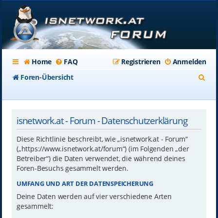
Home
FAQ
Registrieren
Anmelden
S
Foren-Übersicht
u
c
isnetwork.at - Forum - Datenschutzerklärung
h
e
Diese Richtlinie beschreibt, wie „isnetwork.at - Forum“
(„https://www.isnetwork.at/forum“) (im Folgenden „der
Betreiber“) die Daten verwendet, die während deines
Foren-Besuchs gesammelt werden.
UMFANG UND ART DER DATENSPEICHERUNG
Deine Daten werden auf vier verschiedene Arten
gesammelt: