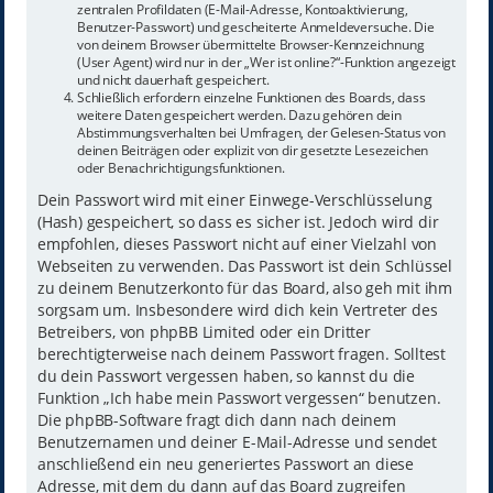
zentralen Profildaten (E-Mail-Adresse, Kontoaktivierung,
Benutzer-Passwort) und gescheiterte Anmeldeversuche. Die
von deinem Browser übermittelte Browser-Kennzeichnung
(User Agent) wird nur in der „Wer ist online?“-Funktion angezeigt
und nicht dauerhaft gespeichert.
Schließlich erfordern einzelne Funktionen des Boards, dass
weitere Daten gespeichert werden. Dazu gehören dein
Abstimmungsverhalten bei Umfragen, der Gelesen-Status von
deinen Beiträgen oder explizit von dir gesetzte Lesezeichen
oder Benachrichtigungsfunktionen.
Dein Passwort wird mit einer Einwege-Verschlüsselung
(Hash) gespeichert, so dass es sicher ist. Jedoch wird dir
empfohlen, dieses Passwort nicht auf einer Vielzahl von
Webseiten zu verwenden. Das Passwort ist dein Schlüssel
zu deinem Benutzerkonto für das Board, also geh mit ihm
sorgsam um. Insbesondere wird dich kein Vertreter des
Betreibers, von phpBB Limited oder ein Dritter
berechtigterweise nach deinem Passwort fragen. Solltest
du dein Passwort vergessen haben, so kannst du die
Funktion „Ich habe mein Passwort vergessen“ benutzen.
Die phpBB-Software fragt dich dann nach deinem
Benutzernamen und deiner E-Mail-Adresse und sendet
anschließend ein neu generiertes Passwort an diese
Adresse, mit dem du dann auf das Board zugreifen