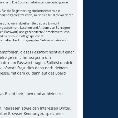
speichert. Die Cookies haben standardmäßig eine
 Für die Registrierung sind mindestens ein
g festgelegt wurden, so ist dies für dich vor deren
es gilt, wenn du einen Beitrag als Entwurf
nen gespeichert: Löschen und Ändern von Beiträgen
tzer-Passwort) und gescheiterte Anmeldeversuche.
d nicht dauerhaft gespeichert.
verhalten bei Umfragen, der Gelesen-Status von
 empfohlen, dieses Passwort nicht auf einer
 also geh mit ihm sorgsam um.
h deinem Passwort fragen. Solltest du dein
B-Software fragt dich dann nach deinem
resse, mit dem du dann auf das Board
das Board betreiben und anbieten zu
Interessen sowie den Interessen Dritter,
elter Browser-Kennung zu speichern,