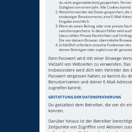
du nicht angemeldet bist) gespeichert. Ferne
Gültigkeit von einem Jahr. Alle Cookies kannst 
Weiterhin werden die Daten gespeichert, die d
eindeutiger Benutzername, eine E-Mail-Adress
Eingabe ersichtlich.
Wenn du einen Beitrag oder eine private Nachr
zwischenspeicherst. In diesen Fällen wird auc
(dazu zählen Private Nachrichten und Umfrage
Die von deinem Browser übermittelte Browser-
Schließlich erfordern einzelne Funktionen d
deinen Beiträgen oder explizit von dir gesetz
Dein Passwort wird mit einer Einwege-Versch
Vielzahl von Webseiten zu verwenden. Das 
Insbesondere wird dich kein Vertreter des 
Passwort vergessen haben, so kannst du di
Benutzernamen und deiner E-Mail-Adresse 
zugreifen kannst.
GESTATTUNG DER DATENSPEICHERUNG
Du gestattest dem Betreiber, die von dir 
können.
Darüber hinaus ist der Betreiber berechti
Zeitpunkte von Zugriffen und Aktionen zu