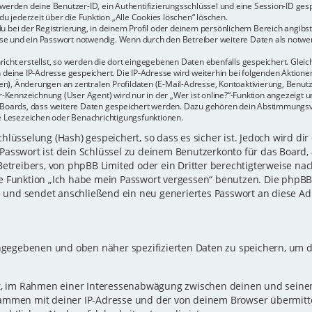
r werden deine Benutzer-ID, ein Authentifizierungsschlüssel und eine Session-ID ge
du jederzeit über die Funktion „Alle Cookies löschen“ löschen.
u bei der Registrierung, in deinem Profil oder deinem persönlichem Bereich angibst.
e und ein Passwort notwendig. Wenn durch den Betreiber weitere Daten als notwendi
icht erstellst, so werden die dort eingegebenen Daten ebenfalls gespeichert. Gleich
h deine IP-Adresse gespeichert. Die IP-Adresse wird weiterhin bei folgenden Aktio
n), Änderungen an zentralen Profildaten (E-Mail-Adresse, Kontoaktivierung, Benu
Kennzeichnung (User Agent) wird nur in der „Wer ist online?“-Funktion angezeigt un
es Boards, dass weitere Daten gespeichert werden. Dazu gehören dein Abstimmungs
te Lesezeichen oder Benachrichtigungsfunktionen.
lüsselung (Hash) gespeichert, so dass es sicher ist. Jedoch wird dir
Passwort ist dein Schlüssel zu deinem Benutzerkonto für das Board,
Betreibers, von phpBB Limited oder ein Dritter berechtigterweise nac
e Funktion „Ich habe mein Passwort vergessen“ benutzen. Die phpB
und sendet anschließend ein neu generiertes Passwort an diese Ad
eingegebenen und oben näher spezifizierten Daten zu speichern, um 
gt, im Rahmen einer Interessenabwägung zwischen deinen und seinen 
sammen mit deiner IP-Adresse und der von deinem Browser übermitt