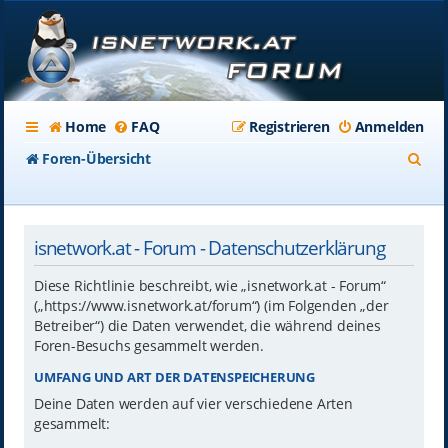
Home
FAQ
Registrieren
Anmelden
S
Foren-Übersicht
u
c
isnetwork.at - Forum - Datenschutzerklärung
h
e
Diese Richtlinie beschreibt, wie „isnetwork.at - Forum“
(„https://www.isnetwork.at/forum“) (im Folgenden „der
Betreiber“) die Daten verwendet, die während deines
Foren-Besuchs gesammelt werden.
UMFANG UND ART DER DATENSPEICHERUNG
Deine Daten werden auf vier verschiedene Arten
gesammelt: