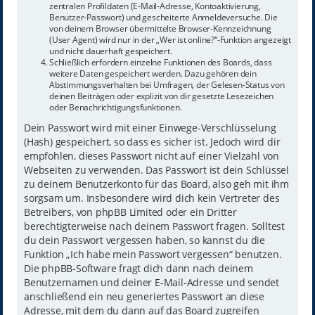
zentralen Profildaten (E-Mail-Adresse, Kontoaktivierung,
Benutzer-Passwort) und gescheiterte Anmeldeversuche. Die
von deinem Browser übermittelte Browser-Kennzeichnung
(User Agent) wird nur in der „Wer ist online?“-Funktion angezeigt
und nicht dauerhaft gespeichert.
Schließlich erfordern einzelne Funktionen des Boards, dass
weitere Daten gespeichert werden. Dazu gehören dein
Abstimmungsverhalten bei Umfragen, der Gelesen-Status von
deinen Beiträgen oder explizit von dir gesetzte Lesezeichen
oder Benachrichtigungsfunktionen.
Dein Passwort wird mit einer Einwege-Verschlüsselung
(Hash) gespeichert, so dass es sicher ist. Jedoch wird dir
empfohlen, dieses Passwort nicht auf einer Vielzahl von
Webseiten zu verwenden. Das Passwort ist dein Schlüssel
zu deinem Benutzerkonto für das Board, also geh mit ihm
sorgsam um. Insbesondere wird dich kein Vertreter des
Betreibers, von phpBB Limited oder ein Dritter
berechtigterweise nach deinem Passwort fragen. Solltest
du dein Passwort vergessen haben, so kannst du die
Funktion „Ich habe mein Passwort vergessen“ benutzen.
Die phpBB-Software fragt dich dann nach deinem
Benutzernamen und deiner E-Mail-Adresse und sendet
anschließend ein neu generiertes Passwort an diese
Adresse, mit dem du dann auf das Board zugreifen