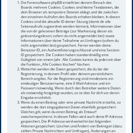
Die Forensoftware phpBB erstellt bei deinem Besuch des
Boards mehrere Cookies. Cookies sind kleine Textdateien, die
dein Browser als temporäre Dateien ablegt und die zwischen
den einzelnen Aufrufen des Boards erhalten bleiben. In diesen
Cookies sind die aktuelle ID deiner Sitzung (damit dir alle
Seitenaufrufe zugeordnet werden können), Informationen über
die von dir gelesenen Beiträge (zur Markierung dieser als
gelesen/ungelesen; sofern du nicht angemeldet bist) sowie
Informationen über deine Teilnahme an Umfragen (sofern du
nicht angemeldet bist) gespeichert. Ferner werden deine
Benutzer-ID, ein Authentifizierungsschlüssel und eine Session-
ID gespeichert. Die Cookies haben standardmäßig eine
Gültigkeit von einem Jahr. Alle Cookies kannst du jederzeit über
die Funktion „Alle Cookies löschen“ löschen.
Weiterhin werden die Daten gespeichert, die du bei der
Registrierung, in deinem Profil oder deinem persönlichem
Bereich angibst. Für die Registrierung sind mindestens ein
eindeutiger Benutzername, eine E-Mail-Adresse und ein
Passwort notwendig. Wenn durch den Betreiber weitere Daten
als notwendig festgelegt wurden, so ist dies für dich vor deren
Eingabe ersichtlich.
Wenn du einen Beitrag oder eine private Nachricht erstellst, so
werden die dort eingegebenen Daten ebenfalls gespeichert.
Gleiches gilt, wenn du einen Beitrag als Entwurf
zwischenspeicherst. In diesen Fällen wird auch deine IP-Adresse
gespeichert. Die IP-Adresse wird weiterhin bei folgenden
Aktionen gespeichert: Löschen und Ändern von Beiträgen (dazu
zählen Private Nachrichten und Umfragen), Änderungen an