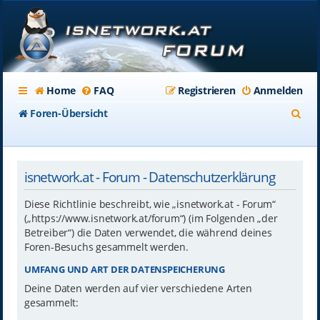
Home
FAQ
Registrieren
Anmelden
S
Foren-Übersicht
u
c
isnetwork.at - Forum - Datenschutzerklärung
h
e
Diese Richtlinie beschreibt, wie „isnetwork.at - Forum“
(„https://www.isnetwork.at/forum“) (im Folgenden „der
Betreiber“) die Daten verwendet, die während deines
Foren-Besuchs gesammelt werden.
UMFANG UND ART DER DATENSPEICHERUNG
Deine Daten werden auf vier verschiedene Arten
gesammelt: