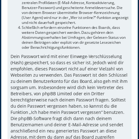
zentralen Profildaten (E-Mail-Adresse, Kontoaktivierung,
Benutzer-Passwort) und gescheiterte Anmeldeversuche. Die
von deinem Browser übermittelte Browser-Kennzeichnung
(User Agent) wird nur in der „Wer ist online?“-Funktion angezeigt
und nicht dauerhaft gespeichert.
Schließlich erfordern einzelne Funktionen des Boards, dass
weitere Daten gespeichert werden. Dazu gehören dein
Abstimmungsverhalten bei Umfragen, der Gelesen-Status von
deinen Beiträgen oder explizit von dir gesetzte Lesezeichen
oder Benachrichtigungsfunktionen.
Dein Passwort wird mit einer Einwege-Verschlüsselung
(Hash) gespeichert, so dass es sicher ist. Jedoch wird dir
empfohlen, dieses Passwort nicht auf einer Vielzahl von
Webseiten zu verwenden. Das Passwort ist dein Schlüssel
zu deinem Benutzerkonto für das Board, also geh mit ihm
sorgsam um. Insbesondere wird dich kein Vertreter des
Betreibers, von phpBB Limited oder ein Dritter
berechtigterweise nach deinem Passwort fragen. Solltest
du dein Passwort vergessen haben, so kannst du die
Funktion „Ich habe mein Passwort vergessen“ benutzen.
Die phpBB-Software fragt dich dann nach deinem
Benutzernamen und deiner E-Mail-Adresse und sendet
anschließend ein neu generiertes Passwort an diese
Adresse, mit dem du dann auf das Board zugreifen