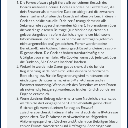
Die Forensoftware phpBB erstellt bei deinem Besuch des
Boards mehrere Cookies. Cookies sind kleine Textdateien, die
dein Browser als temporäre Dateien ablegt und die zwischen
den einzelnen Aufrufen des Boards erhalten bleiben. In diesen
Cookies sind die aktuelle ID deiner Sitzung (damit dir alle
Seitenaufrufe zugeordnet werden können), Informationen über
die von dir gelesenen Beiträge (zur Markierung dieser als
gelesen/ungelesen; sofern du nicht angemeldet bist) sowie
Informationen über deine Teilnahme an Umfragen (sofern du
nicht angemeldet bist) gespeichert. Ferner werden deine
Benutzer-ID, ein Authentifizierungsschlüssel und eine Session-
ID gespeichert. Die Cookies haben standardmäßig eine
Gültigkeit von einem Jahr. Alle Cookies kannst du jederzeit über
die Funktion „Alle Cookies löschen“ löschen.
Weiterhin werden die Daten gespeichert, die du bei der
Registrierung, in deinem Profil oder deinem persönlichem
Bereich angibst. Für die Registrierung sind mindestens ein
eindeutiger Benutzername, eine E-Mail-Adresse und ein
Passwort notwendig. Wenn durch den Betreiber weitere Daten
als notwendig festgelegt wurden, so ist dies für dich vor deren
Eingabe ersichtlich.
Wenn du einen Beitrag oder eine private Nachricht erstellst, so
werden die dort eingegebenen Daten ebenfalls gespeichert.
Gleiches gilt, wenn du einen Beitrag als Entwurf
zwischenspeicherst. In diesen Fällen wird auch deine IP-Adresse
gespeichert. Die IP-Adresse wird weiterhin bei folgenden
Aktionen gespeichert: Löschen und Ändern von Beiträgen (dazu
zählen Private Nachrichten und Umfragen), Änderungen an