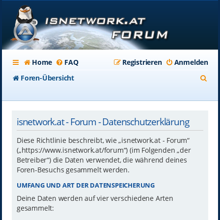
Home
FAQ
Registrieren
Anmelden
S
Foren-Übersicht
u
c
isnetwork.at - Forum - Datenschutzerklärung
h
e
Diese Richtlinie beschreibt, wie „isnetwork.at - Forum“
(„https://www.isnetwork.at/forum“) (im Folgenden „der
Betreiber“) die Daten verwendet, die während deines
Foren-Besuchs gesammelt werden.
UMFANG UND ART DER DATENSPEICHERUNG
Deine Daten werden auf vier verschiedene Arten
gesammelt: