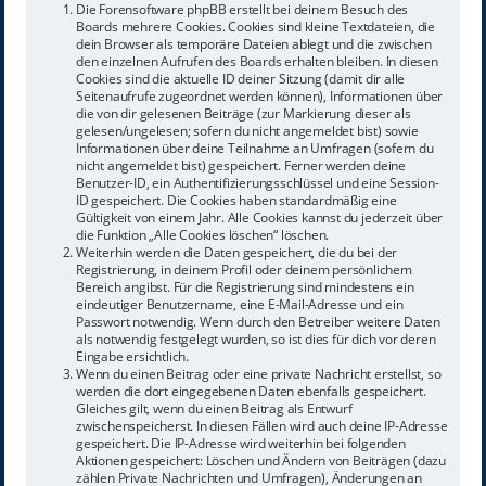
Die Forensoftware phpBB erstellt bei deinem Besuch des
Boards mehrere Cookies. Cookies sind kleine Textdateien, die
dein Browser als temporäre Dateien ablegt und die zwischen
den einzelnen Aufrufen des Boards erhalten bleiben. In diesen
Cookies sind die aktuelle ID deiner Sitzung (damit dir alle
Seitenaufrufe zugeordnet werden können), Informationen über
die von dir gelesenen Beiträge (zur Markierung dieser als
gelesen/ungelesen; sofern du nicht angemeldet bist) sowie
Informationen über deine Teilnahme an Umfragen (sofern du
nicht angemeldet bist) gespeichert. Ferner werden deine
Benutzer-ID, ein Authentifizierungsschlüssel und eine Session-
ID gespeichert. Die Cookies haben standardmäßig eine
Gültigkeit von einem Jahr. Alle Cookies kannst du jederzeit über
die Funktion „Alle Cookies löschen“ löschen.
Weiterhin werden die Daten gespeichert, die du bei der
Registrierung, in deinem Profil oder deinem persönlichem
Bereich angibst. Für die Registrierung sind mindestens ein
eindeutiger Benutzername, eine E-Mail-Adresse und ein
Passwort notwendig. Wenn durch den Betreiber weitere Daten
als notwendig festgelegt wurden, so ist dies für dich vor deren
Eingabe ersichtlich.
Wenn du einen Beitrag oder eine private Nachricht erstellst, so
werden die dort eingegebenen Daten ebenfalls gespeichert.
Gleiches gilt, wenn du einen Beitrag als Entwurf
zwischenspeicherst. In diesen Fällen wird auch deine IP-Adresse
gespeichert. Die IP-Adresse wird weiterhin bei folgenden
Aktionen gespeichert: Löschen und Ändern von Beiträgen (dazu
zählen Private Nachrichten und Umfragen), Änderungen an