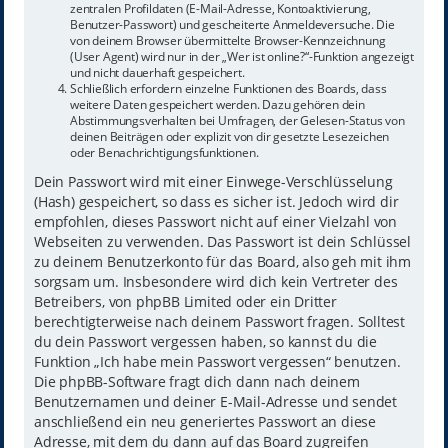
zentralen Profildaten (E-Mail-Adresse, Kontoaktivierung,
Benutzer-Passwort) und gescheiterte Anmeldeversuche. Die
von deinem Browser übermittelte Browser-Kennzeichnung
(User Agent) wird nur in der „Wer ist online?“-Funktion angezeigt
und nicht dauerhaft gespeichert.
Schließlich erfordern einzelne Funktionen des Boards, dass
weitere Daten gespeichert werden. Dazu gehören dein
Abstimmungsverhalten bei Umfragen, der Gelesen-Status von
deinen Beiträgen oder explizit von dir gesetzte Lesezeichen
oder Benachrichtigungsfunktionen.
Dein Passwort wird mit einer Einwege-Verschlüsselung
(Hash) gespeichert, so dass es sicher ist. Jedoch wird dir
empfohlen, dieses Passwort nicht auf einer Vielzahl von
Webseiten zu verwenden. Das Passwort ist dein Schlüssel
zu deinem Benutzerkonto für das Board, also geh mit ihm
sorgsam um. Insbesondere wird dich kein Vertreter des
Betreibers, von phpBB Limited oder ein Dritter
berechtigterweise nach deinem Passwort fragen. Solltest
du dein Passwort vergessen haben, so kannst du die
Funktion „Ich habe mein Passwort vergessen“ benutzen.
Die phpBB-Software fragt dich dann nach deinem
Benutzernamen und deiner E-Mail-Adresse und sendet
anschließend ein neu generiertes Passwort an diese
Adresse, mit dem du dann auf das Board zugreifen