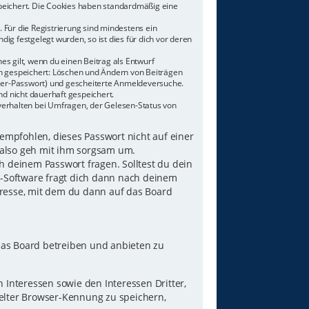
speichert. Die Cookies haben standardmäßig eine
 Für die Registrierung sind mindestens ein
g festgelegt wurden, so ist dies für dich vor deren
es gilt, wenn du einen Beitrag als Entwurf
nen gespeichert: Löschen und Ändern von Beiträgen
tzer-Passwort) und gescheiterte Anmeldeversuche.
d nicht dauerhaft gespeichert.
verhalten bei Umfragen, der Gelesen-Status von
 empfohlen, dieses Passwort nicht auf einer
 also geh mit ihm sorgsam um.
h deinem Passwort fragen. Solltest du dein
B-Software fragt dich dann nach deinem
resse, mit dem du dann auf das Board
das Board betreiben und anbieten zu
Interessen sowie den Interessen Dritter,
elter Browser-Kennung zu speichern,