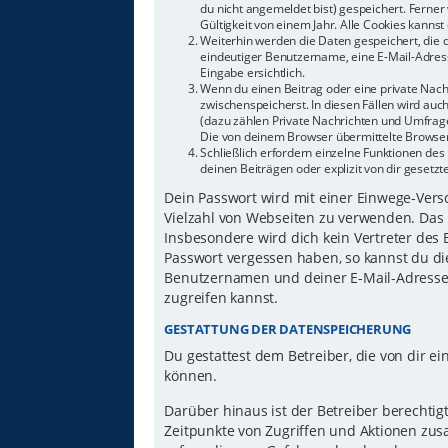
du nicht angemeldet bist) gespeichert. Ferne
Gültigkeit von einem Jahr. Alle Cookies kannst 
Weiterhin werden die Daten gespeichert, die d
eindeutiger Benutzername, eine E-Mail-Adress
Eingabe ersichtlich.
Wenn du einen Beitrag oder eine private Nachr
zwischenspeicherst. In diesen Fällen wird auc
(dazu zählen Private Nachrichten und Umfrage
Die von deinem Browser übermittelte Browser-
Schließlich erfordern einzelne Funktionen d
deinen Beiträgen oder explizit von dir gesetz
Dein Passwort wird mit einer Einwege-Versch
Vielzahl von Webseiten zu verwenden. Das 
Insbesondere wird dich kein Vertreter des 
Passwort vergessen haben, so kannst du di
Benutzernamen und deiner E-Mail-Adresse 
zugreifen kannst.
GESTATTUNG DER DATENSPEICHERUNG
Du gestattest dem Betreiber, die von dir 
können.
Darüber hinaus ist der Betreiber berechti
Zeitpunkte von Zugriffen und Aktionen zu