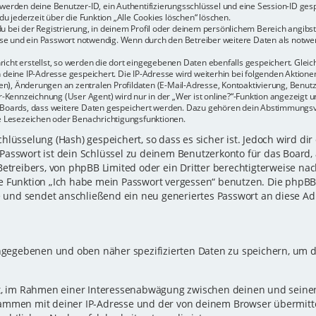
r werden deine Benutzer-ID, ein Authentifizierungsschlüssel und eine Session-ID ge
du jederzeit über die Funktion „Alle Cookies löschen“ löschen.
u bei der Registrierung, in deinem Profil oder deinem persönlichem Bereich angibst.
e und ein Passwort notwendig. Wenn durch den Betreiber weitere Daten als notwendi
icht erstellst, so werden die dort eingegebenen Daten ebenfalls gespeichert. Gleich
h deine IP-Adresse gespeichert. Die IP-Adresse wird weiterhin bei folgenden Aktio
n), Änderungen an zentralen Profildaten (E-Mail-Adresse, Kontoaktivierung, Benu
Kennzeichnung (User Agent) wird nur in der „Wer ist online?“-Funktion angezeigt un
es Boards, dass weitere Daten gespeichert werden. Dazu gehören dein Abstimmungs
te Lesezeichen oder Benachrichtigungsfunktionen.
lüsselung (Hash) gespeichert, so dass es sicher ist. Jedoch wird dir
Passwort ist dein Schlüssel zu deinem Benutzerkonto für das Board,
Betreibers, von phpBB Limited oder ein Dritter berechtigterweise nac
e Funktion „Ich habe mein Passwort vergessen“ benutzen. Die phpB
und sendet anschließend ein neu generiertes Passwort an diese Ad
eingegebenen und oben näher spezifizierten Daten zu speichern, um 
gt, im Rahmen einer Interessenabwägung zwischen deinen und seinen 
sammen mit deiner IP-Adresse und der von deinem Browser übermitt