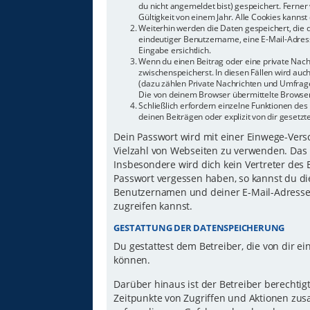
du nicht angemeldet bist) gespeichert. Ferne
Gültigkeit von einem Jahr. Alle Cookies kannst 
Weiterhin werden die Daten gespeichert, die d
eindeutiger Benutzername, eine E-Mail-Adress
Eingabe ersichtlich.
Wenn du einen Beitrag oder eine private Nachr
zwischenspeicherst. In diesen Fällen wird auc
(dazu zählen Private Nachrichten und Umfrage
Die von deinem Browser übermittelte Browser-
Schließlich erfordern einzelne Funktionen d
deinen Beiträgen oder explizit von dir gesetz
Dein Passwort wird mit einer Einwege-Versch
Vielzahl von Webseiten zu verwenden. Das 
Insbesondere wird dich kein Vertreter des 
Passwort vergessen haben, so kannst du di
Benutzernamen und deiner E-Mail-Adresse 
zugreifen kannst.
GESTATTUNG DER DATENSPEICHERUNG
Du gestattest dem Betreiber, die von dir 
können.
Darüber hinaus ist der Betreiber berechti
Zeitpunkte von Zugriffen und Aktionen zu