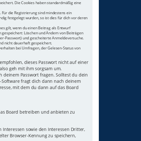
speichert. Die Cookies haben standardmäßig eine
 Für die Registrierung sind mindestens ein
g festgelegt wurden, so ist dies für dich vor deren
es gilt, wenn du einen Beitrag als Entwurf
nen gespeichert: Löschen und Ändern von Beiträgen
tzer-Passwort) und gescheiterte Anmeldeversuche.
d nicht dauerhaft gespeichert.
verhalten bei Umfragen, der Gelesen-Status von
 empfohlen, dieses Passwort nicht auf einer
 also geh mit ihm sorgsam um.
h deinem Passwort fragen. Solltest du dein
B-Software fragt dich dann nach deinem
resse, mit dem du dann auf das Board
das Board betreiben und anbieten zu
Interessen sowie den Interessen Dritter,
elter Browser-Kennung zu speichern,