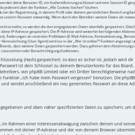
r werden deine Benutzer-ID, ein Authentifizierungsschlüssel und eine Session-ID ge
du jederzeit über die Funktion „Alle Cookies löschen“ löschen.
u bei der Registrierung, in deinem Profil oder deinem persönlichem Bereich angibst.
e und ein Passwort notwendig. Wenn durch den Betreiber weitere Daten als notwendi
icht erstellst, so werden die dort eingegebenen Daten ebenfalls gespeichert. Gleich
h deine IP-Adresse gespeichert. Die IP-Adresse wird weiterhin bei folgenden Aktio
n), Änderungen an zentralen Profildaten (E-Mail-Adresse, Kontoaktivierung, Benu
Kennzeichnung (User Agent) wird nur in der „Wer ist online?“-Funktion angezeigt un
es Boards, dass weitere Daten gespeichert werden. Dazu gehören dein Abstimmungs
te Lesezeichen oder Benachrichtigungsfunktionen.
lüsselung (Hash) gespeichert, so dass es sicher ist. Jedoch wird dir
Passwort ist dein Schlüssel zu deinem Benutzerkonto für das Board,
Betreibers, von phpBB Limited oder ein Dritter berechtigterweise nac
e Funktion „Ich habe mein Passwort vergessen“ benutzen. Die phpB
und sendet anschließend ein neu generiertes Passwort an diese Ad
eingegebenen und oben näher spezifizierten Daten zu speichern, um 
gt, im Rahmen einer Interessenabwägung zwischen deinen und seinen 
sammen mit deiner IP-Adresse und der von deinem Browser übermitt