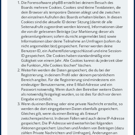
Die Forensoftware phpBB erstellt bei deinem Besuch des
Boards mehrere Cookies. Cookies sind kleine Textdateien, die
dein Browser als temporäre Dateien ablegt und die zwischen
den einzelnen Aufrufen des Boards erhalten bleiben. In diesen
Cookies sind die aktuelle ID deiner Sitzung (damit dir alle
Seitenaufrufe zugeordnet werden können), Informationen über
die von dir gelesenen Beiträge (zur Markierung dieser als
gelesen/ungelesen; sofern du nicht angemeldet bist) sowie
Informationen über deine Teilnahme an Umfragen (sofern du
nicht angemeldet bist) gespeichert. Ferner werden deine
Benutzer-ID, ein Authentifizierungsschlüssel und eine Session-
ID gespeichert. Die Cookies haben standardmäßig eine
Gültigkeit von einem Jahr. Alle Cookies kannst du jederzeit über
die Funktion „Alle Cookies löschen“ löschen.
Weiterhin werden die Daten gespeichert, die du bei der
Registrierung, in deinem Profil oder deinem persönlichem
Bereich angibst. Für die Registrierung sind mindestens ein
eindeutiger Benutzername, eine E-Mail-Adresse und ein
Passwort notwendig. Wenn durch den Betreiber weitere Daten
als notwendig festgelegt wurden, so ist dies für dich vor deren
Eingabe ersichtlich.
Wenn du einen Beitrag oder eine private Nachricht erstellst, so
werden die dort eingegebenen Daten ebenfalls gespeichert.
Gleiches gilt, wenn du einen Beitrag als Entwurf
zwischenspeicherst. In diesen Fällen wird auch deine IP-Adresse
gespeichert. Die IP-Adresse wird weiterhin bei folgenden
Aktionen gespeichert: Löschen und Ändern von Beiträgen (dazu
zählen Private Nachrichten und Umfragen), Änderungen an