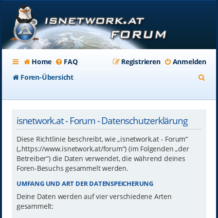
Home
FAQ
Registrieren
Anmelden
S
Foren-Übersicht
u
c
isnetwork.at - Forum - Datenschutzerklärung
h
e
Diese Richtlinie beschreibt, wie „isnetwork.at - Forum“
(„https://www.isnetwork.at/forum“) (im Folgenden „der
Betreiber“) die Daten verwendet, die während deines
Foren-Besuchs gesammelt werden.
UMFANG UND ART DER DATENSPEICHERUNG
Deine Daten werden auf vier verschiedene Arten
gesammelt: