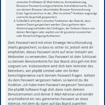
zentralen Profildaten (E-Mail-Adresse, Kontoaktivierung,
Benutzer-Passwort) und gescheiterte Anmeldeversuche. Die
von deinem Browser übermittelte Browser-Kennzeichnung
(User Agent) wird nur in der „Wer ist online?“-Funktion angezeigt
und nicht dauerhaft gespeichert.
Schließlich erfordern einzelne Funktionen des Boards, dass
weitere Daten gespeichert werden. Dazu gehören dein
Abstimmungsverhalten bei Umfragen, der Gelesen-Status von
deinen Beiträgen oder explizit von dir gesetzte Lesezeichen
oder Benachrichtigungsfunktionen.
Dein Passwort wird mit einer Einwege-Verschlüsselung
(Hash) gespeichert, so dass es sicher ist. Jedoch wird dir
empfohlen, dieses Passwort nicht auf einer Vielzahl von
Webseiten zu verwenden. Das Passwort ist dein Schlüssel
zu deinem Benutzerkonto für das Board, also geh mit ihm
sorgsam um. Insbesondere wird dich kein Vertreter des
Betreibers, von phpBB Limited oder ein Dritter
berechtigterweise nach deinem Passwort fragen. Solltest
du dein Passwort vergessen haben, so kannst du die
Funktion „Ich habe mein Passwort vergessen“ benutzen.
Die phpBB-Software fragt dich dann nach deinem
Benutzernamen und deiner E-Mail-Adresse und sendet
anschließend ein neu generiertes Passwort an diese
Adresse, mit dem du dann auf das Board zugreifen