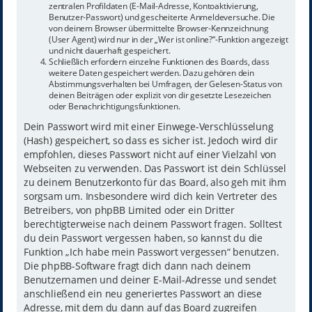
zentralen Profildaten (E-Mail-Adresse, Kontoaktivierung,
Benutzer-Passwort) und gescheiterte Anmeldeversuche. Die
von deinem Browser übermittelte Browser-Kennzeichnung
(User Agent) wird nur in der „Wer ist online?“-Funktion angezeigt
und nicht dauerhaft gespeichert.
Schließlich erfordern einzelne Funktionen des Boards, dass
weitere Daten gespeichert werden. Dazu gehören dein
Abstimmungsverhalten bei Umfragen, der Gelesen-Status von
deinen Beiträgen oder explizit von dir gesetzte Lesezeichen
oder Benachrichtigungsfunktionen.
Dein Passwort wird mit einer Einwege-Verschlüsselung
(Hash) gespeichert, so dass es sicher ist. Jedoch wird dir
empfohlen, dieses Passwort nicht auf einer Vielzahl von
Webseiten zu verwenden. Das Passwort ist dein Schlüssel
zu deinem Benutzerkonto für das Board, also geh mit ihm
sorgsam um. Insbesondere wird dich kein Vertreter des
Betreibers, von phpBB Limited oder ein Dritter
berechtigterweise nach deinem Passwort fragen. Solltest
du dein Passwort vergessen haben, so kannst du die
Funktion „Ich habe mein Passwort vergessen“ benutzen.
Die phpBB-Software fragt dich dann nach deinem
Benutzernamen und deiner E-Mail-Adresse und sendet
anschließend ein neu generiertes Passwort an diese
Adresse, mit dem du dann auf das Board zugreifen