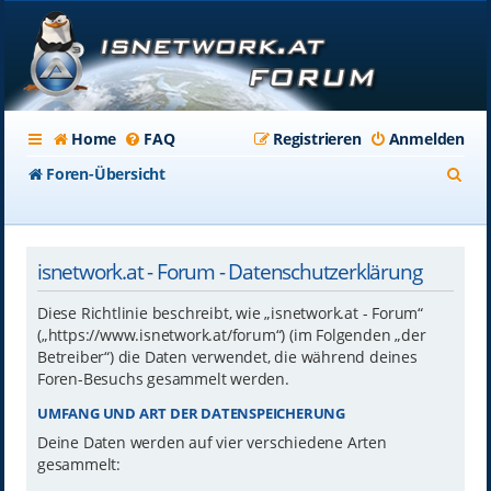
Home
FAQ
Registrieren
Anmelden
S
Foren-Übersicht
u
c
isnetwork.at - Forum - Datenschutzerklärung
h
e
Diese Richtlinie beschreibt, wie „isnetwork.at - Forum“
(„https://www.isnetwork.at/forum“) (im Folgenden „der
Betreiber“) die Daten verwendet, die während deines
Foren-Besuchs gesammelt werden.
UMFANG UND ART DER DATENSPEICHERUNG
Deine Daten werden auf vier verschiedene Arten
gesammelt: