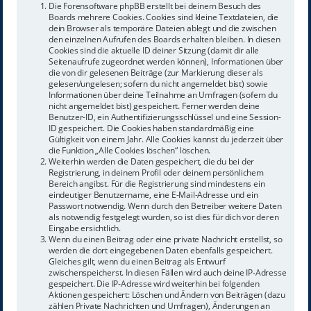
Die Forensoftware phpBB erstellt bei deinem Besuch des
Boards mehrere Cookies. Cookies sind kleine Textdateien, die
dein Browser als temporäre Dateien ablegt und die zwischen
den einzelnen Aufrufen des Boards erhalten bleiben. In diesen
Cookies sind die aktuelle ID deiner Sitzung (damit dir alle
Seitenaufrufe zugeordnet werden können), Informationen über
die von dir gelesenen Beiträge (zur Markierung dieser als
gelesen/ungelesen; sofern du nicht angemeldet bist) sowie
Informationen über deine Teilnahme an Umfragen (sofern du
nicht angemeldet bist) gespeichert. Ferner werden deine
Benutzer-ID, ein Authentifizierungsschlüssel und eine Session-
ID gespeichert. Die Cookies haben standardmäßig eine
Gültigkeit von einem Jahr. Alle Cookies kannst du jederzeit über
die Funktion „Alle Cookies löschen“ löschen.
Weiterhin werden die Daten gespeichert, die du bei der
Registrierung, in deinem Profil oder deinem persönlichem
Bereich angibst. Für die Registrierung sind mindestens ein
eindeutiger Benutzername, eine E-Mail-Adresse und ein
Passwort notwendig. Wenn durch den Betreiber weitere Daten
als notwendig festgelegt wurden, so ist dies für dich vor deren
Eingabe ersichtlich.
Wenn du einen Beitrag oder eine private Nachricht erstellst, so
werden die dort eingegebenen Daten ebenfalls gespeichert.
Gleiches gilt, wenn du einen Beitrag als Entwurf
zwischenspeicherst. In diesen Fällen wird auch deine IP-Adresse
gespeichert. Die IP-Adresse wird weiterhin bei folgenden
Aktionen gespeichert: Löschen und Ändern von Beiträgen (dazu
zählen Private Nachrichten und Umfragen), Änderungen an