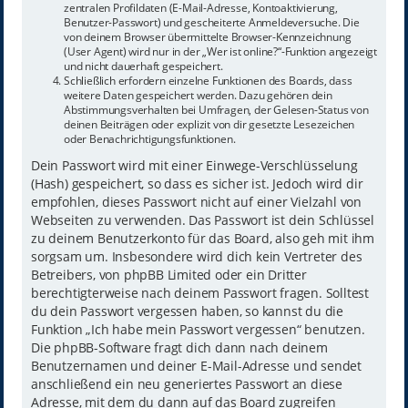
zentralen Profildaten (E-Mail-Adresse, Kontoaktivierung,
Benutzer-Passwort) und gescheiterte Anmeldeversuche. Die
von deinem Browser übermittelte Browser-Kennzeichnung
(User Agent) wird nur in der „Wer ist online?“-Funktion angezeigt
und nicht dauerhaft gespeichert.
Schließlich erfordern einzelne Funktionen des Boards, dass
weitere Daten gespeichert werden. Dazu gehören dein
Abstimmungsverhalten bei Umfragen, der Gelesen-Status von
deinen Beiträgen oder explizit von dir gesetzte Lesezeichen
oder Benachrichtigungsfunktionen.
Dein Passwort wird mit einer Einwege-Verschlüsselung
(Hash) gespeichert, so dass es sicher ist. Jedoch wird dir
empfohlen, dieses Passwort nicht auf einer Vielzahl von
Webseiten zu verwenden. Das Passwort ist dein Schlüssel
zu deinem Benutzerkonto für das Board, also geh mit ihm
sorgsam um. Insbesondere wird dich kein Vertreter des
Betreibers, von phpBB Limited oder ein Dritter
berechtigterweise nach deinem Passwort fragen. Solltest
du dein Passwort vergessen haben, so kannst du die
Funktion „Ich habe mein Passwort vergessen“ benutzen.
Die phpBB-Software fragt dich dann nach deinem
Benutzernamen und deiner E-Mail-Adresse und sendet
anschließend ein neu generiertes Passwort an diese
Adresse, mit dem du dann auf das Board zugreifen