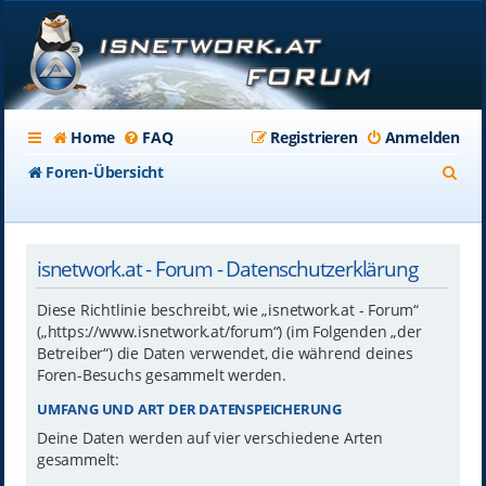
Home
FAQ
Registrieren
Anmelden
S
Foren-Übersicht
u
c
isnetwork.at - Forum - Datenschutzerklärung
h
e
Diese Richtlinie beschreibt, wie „isnetwork.at - Forum“
(„https://www.isnetwork.at/forum“) (im Folgenden „der
Betreiber“) die Daten verwendet, die während deines
Foren-Besuchs gesammelt werden.
UMFANG UND ART DER DATENSPEICHERUNG
Deine Daten werden auf vier verschiedene Arten
gesammelt: