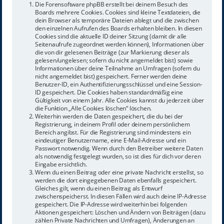
Die Forensoftware phpBB erstellt bei deinem Besuch des
Boards mehrere Cookies. Cookies sind kleine Textdateien, die
dein Browser als temporäre Dateien ablegt und die zwischen
den einzelnen Aufrufen des Boards erhalten bleiben. In diesen
Cookies sind die aktuelle ID deiner Sitzung (damit dir alle
Seitenaufrufe zugeordnet werden können), Informationen über
die von dir gelesenen Beiträge (zur Markierung dieser als
gelesen/ungelesen; sofern du nicht angemeldet bist) sowie
Informationen über deine Teilnahme an Umfragen (sofern du
nicht angemeldet bist) gespeichert. Ferner werden deine
Benutzer-ID, ein Authentifizierungsschlüssel und eine Session-
ID gespeichert. Die Cookies haben standardmäßig eine
Gültigkeit von einem Jahr. Alle Cookies kannst du jederzeit über
die Funktion „Alle Cookies löschen“ löschen.
Weiterhin werden die Daten gespeichert, die du bei der
Registrierung, in deinem Profil oder deinem persönlichem
Bereich angibst. Für die Registrierung sind mindestens ein
eindeutiger Benutzername, eine E-Mail-Adresse und ein
Passwort notwendig. Wenn durch den Betreiber weitere Daten
als notwendig festgelegt wurden, so ist dies für dich vor deren
Eingabe ersichtlich.
Wenn du einen Beitrag oder eine private Nachricht erstellst, so
werden die dort eingegebenen Daten ebenfalls gespeichert.
Gleiches gilt, wenn du einen Beitrag als Entwurf
zwischenspeicherst. In diesen Fällen wird auch deine IP-Adresse
gespeichert. Die IP-Adresse wird weiterhin bei folgenden
Aktionen gespeichert: Löschen und Ändern von Beiträgen (dazu
zählen Private Nachrichten und Umfragen), Änderungen an