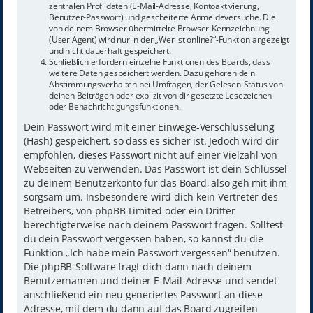
zentralen Profildaten (E-Mail-Adresse, Kontoaktivierung,
Benutzer-Passwort) und gescheiterte Anmeldeversuche. Die
von deinem Browser übermittelte Browser-Kennzeichnung
(User Agent) wird nur in der „Wer ist online?“-Funktion angezeigt
und nicht dauerhaft gespeichert.
Schließlich erfordern einzelne Funktionen des Boards, dass
weitere Daten gespeichert werden. Dazu gehören dein
Abstimmungsverhalten bei Umfragen, der Gelesen-Status von
deinen Beiträgen oder explizit von dir gesetzte Lesezeichen
oder Benachrichtigungsfunktionen.
Dein Passwort wird mit einer Einwege-Verschlüsselung
(Hash) gespeichert, so dass es sicher ist. Jedoch wird dir
empfohlen, dieses Passwort nicht auf einer Vielzahl von
Webseiten zu verwenden. Das Passwort ist dein Schlüssel
zu deinem Benutzerkonto für das Board, also geh mit ihm
sorgsam um. Insbesondere wird dich kein Vertreter des
Betreibers, von phpBB Limited oder ein Dritter
berechtigterweise nach deinem Passwort fragen. Solltest
du dein Passwort vergessen haben, so kannst du die
Funktion „Ich habe mein Passwort vergessen“ benutzen.
Die phpBB-Software fragt dich dann nach deinem
Benutzernamen und deiner E-Mail-Adresse und sendet
anschließend ein neu generiertes Passwort an diese
Adresse, mit dem du dann auf das Board zugreifen