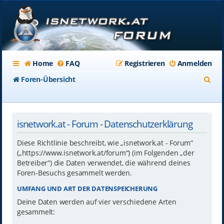
Home
FAQ
Registrieren
Anmelden
S
Foren-Übersicht
u
c
isnetwork.at - Forum - Datenschutzerklärung
h
e
Diese Richtlinie beschreibt, wie „isnetwork.at - Forum“
(„https://www.isnetwork.at/forum“) (im Folgenden „der
Betreiber“) die Daten verwendet, die während deines
Foren-Besuchs gesammelt werden.
UMFANG UND ART DER DATENSPEICHERUNG
Deine Daten werden auf vier verschiedene Arten
gesammelt: