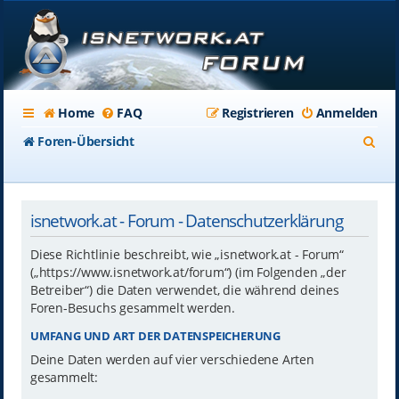
Home
FAQ
Registrieren
Anmelden
S
Foren-Übersicht
u
c
isnetwork.at - Forum - Datenschutzerklärung
h
e
Diese Richtlinie beschreibt, wie „isnetwork.at - Forum“
(„https://www.isnetwork.at/forum“) (im Folgenden „der
Betreiber“) die Daten verwendet, die während deines
Foren-Besuchs gesammelt werden.
UMFANG UND ART DER DATENSPEICHERUNG
Deine Daten werden auf vier verschiedene Arten
gesammelt: