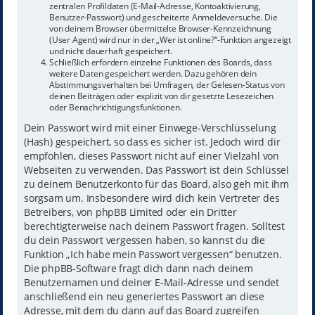
zentralen Profildaten (E-Mail-Adresse, Kontoaktivierung,
Benutzer-Passwort) und gescheiterte Anmeldeversuche. Die
von deinem Browser übermittelte Browser-Kennzeichnung
(User Agent) wird nur in der „Wer ist online?“-Funktion angezeigt
und nicht dauerhaft gespeichert.
Schließlich erfordern einzelne Funktionen des Boards, dass
weitere Daten gespeichert werden. Dazu gehören dein
Abstimmungsverhalten bei Umfragen, der Gelesen-Status von
deinen Beiträgen oder explizit von dir gesetzte Lesezeichen
oder Benachrichtigungsfunktionen.
Dein Passwort wird mit einer Einwege-Verschlüsselung
(Hash) gespeichert, so dass es sicher ist. Jedoch wird dir
empfohlen, dieses Passwort nicht auf einer Vielzahl von
Webseiten zu verwenden. Das Passwort ist dein Schlüssel
zu deinem Benutzerkonto für das Board, also geh mit ihm
sorgsam um. Insbesondere wird dich kein Vertreter des
Betreibers, von phpBB Limited oder ein Dritter
berechtigterweise nach deinem Passwort fragen. Solltest
du dein Passwort vergessen haben, so kannst du die
Funktion „Ich habe mein Passwort vergessen“ benutzen.
Die phpBB-Software fragt dich dann nach deinem
Benutzernamen und deiner E-Mail-Adresse und sendet
anschließend ein neu generiertes Passwort an diese
Adresse, mit dem du dann auf das Board zugreifen