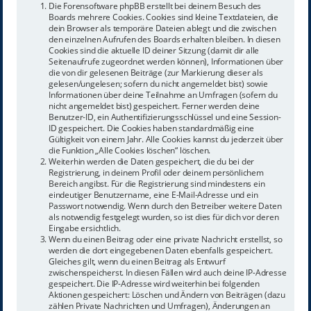
Die Forensoftware phpBB erstellt bei deinem Besuch des
Boards mehrere Cookies. Cookies sind kleine Textdateien, die
dein Browser als temporäre Dateien ablegt und die zwischen
den einzelnen Aufrufen des Boards erhalten bleiben. In diesen
Cookies sind die aktuelle ID deiner Sitzung (damit dir alle
Seitenaufrufe zugeordnet werden können), Informationen über
die von dir gelesenen Beiträge (zur Markierung dieser als
gelesen/ungelesen; sofern du nicht angemeldet bist) sowie
Informationen über deine Teilnahme an Umfragen (sofern du
nicht angemeldet bist) gespeichert. Ferner werden deine
Benutzer-ID, ein Authentifizierungsschlüssel und eine Session-
ID gespeichert. Die Cookies haben standardmäßig eine
Gültigkeit von einem Jahr. Alle Cookies kannst du jederzeit über
die Funktion „Alle Cookies löschen“ löschen.
Weiterhin werden die Daten gespeichert, die du bei der
Registrierung, in deinem Profil oder deinem persönlichem
Bereich angibst. Für die Registrierung sind mindestens ein
eindeutiger Benutzername, eine E-Mail-Adresse und ein
Passwort notwendig. Wenn durch den Betreiber weitere Daten
als notwendig festgelegt wurden, so ist dies für dich vor deren
Eingabe ersichtlich.
Wenn du einen Beitrag oder eine private Nachricht erstellst, so
werden die dort eingegebenen Daten ebenfalls gespeichert.
Gleiches gilt, wenn du einen Beitrag als Entwurf
zwischenspeicherst. In diesen Fällen wird auch deine IP-Adresse
gespeichert. Die IP-Adresse wird weiterhin bei folgenden
Aktionen gespeichert: Löschen und Ändern von Beiträgen (dazu
zählen Private Nachrichten und Umfragen), Änderungen an