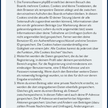
Die Forensoftware phpBB erstellt bei deinem Besuch des
Boards mehrere Cookies. Cookies sind kleine Textdateien, die
dein Browser als temporäre Dateien ablegt und die zwischen
den einzelnen Aufrufen des Boards erhalten bleiben. In diesen
Cookies sind die aktuelle ID deiner Sitzung (damit dir alle
Seitenaufrufe zugeordnet werden können), Informationen über
die von dir gelesenen Beiträge (zur Markierung dieser als
gelesen/ungelesen; sofern du nicht angemeldet bist) sowie
Informationen über deine Teilnahme an Umfragen (sofern du
nicht angemeldet bist) gespeichert. Ferner werden deine
Benutzer-ID, ein Authentifizierungsschlüssel und eine Session-
ID gespeichert. Die Cookies haben standardmäßig eine
Gültigkeit von einem Jahr. Alle Cookies kannst du jederzeit über
die Funktion „Alle Cookies löschen“ löschen.
Weiterhin werden die Daten gespeichert, die du bei der
Registrierung, in deinem Profil oder deinem persönlichem
Bereich angibst. Für die Registrierung sind mindestens ein
eindeutiger Benutzername, eine E-Mail-Adresse und ein
Passwort notwendig. Wenn durch den Betreiber weitere Daten
als notwendig festgelegt wurden, so ist dies für dich vor deren
Eingabe ersichtlich.
Wenn du einen Beitrag oder eine private Nachricht erstellst, so
werden die dort eingegebenen Daten ebenfalls gespeichert.
Gleiches gilt, wenn du einen Beitrag als Entwurf
zwischenspeicherst. In diesen Fällen wird auch deine IP-Adresse
gespeichert. Die IP-Adresse wird weiterhin bei folgenden
Aktionen gespeichert: Löschen und Ändern von Beiträgen (dazu
zählen Private Nachrichten und Umfragen), Änderungen an