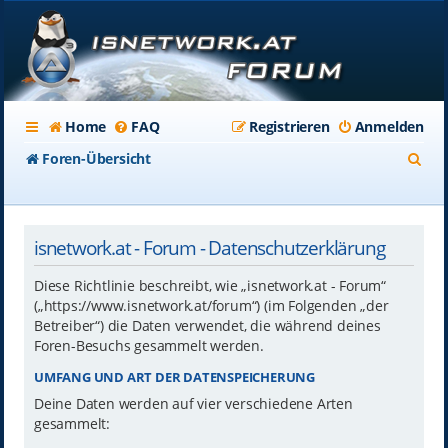
Home
FAQ
Registrieren
Anmelden
S
Foren-Übersicht
u
c
isnetwork.at - Forum - Datenschutzerklärung
h
e
Diese Richtlinie beschreibt, wie „isnetwork.at - Forum“
(„https://www.isnetwork.at/forum“) (im Folgenden „der
Betreiber“) die Daten verwendet, die während deines
Foren-Besuchs gesammelt werden.
UMFANG UND ART DER DATENSPEICHERUNG
Deine Daten werden auf vier verschiedene Arten
gesammelt: