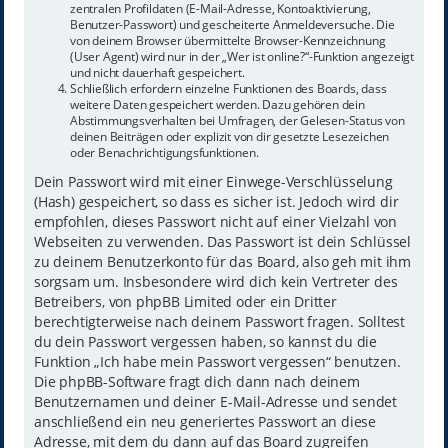
zentralen Profildaten (E-Mail-Adresse, Kontoaktivierung,
Benutzer-Passwort) und gescheiterte Anmeldeversuche. Die
von deinem Browser übermittelte Browser-Kennzeichnung
(User Agent) wird nur in der „Wer ist online?“-Funktion angezeigt
und nicht dauerhaft gespeichert.
Schließlich erfordern einzelne Funktionen des Boards, dass
weitere Daten gespeichert werden. Dazu gehören dein
Abstimmungsverhalten bei Umfragen, der Gelesen-Status von
deinen Beiträgen oder explizit von dir gesetzte Lesezeichen
oder Benachrichtigungsfunktionen.
Dein Passwort wird mit einer Einwege-Verschlüsselung
(Hash) gespeichert, so dass es sicher ist. Jedoch wird dir
empfohlen, dieses Passwort nicht auf einer Vielzahl von
Webseiten zu verwenden. Das Passwort ist dein Schlüssel
zu deinem Benutzerkonto für das Board, also geh mit ihm
sorgsam um. Insbesondere wird dich kein Vertreter des
Betreibers, von phpBB Limited oder ein Dritter
berechtigterweise nach deinem Passwort fragen. Solltest
du dein Passwort vergessen haben, so kannst du die
Funktion „Ich habe mein Passwort vergessen“ benutzen.
Die phpBB-Software fragt dich dann nach deinem
Benutzernamen und deiner E-Mail-Adresse und sendet
anschließend ein neu generiertes Passwort an diese
Adresse, mit dem du dann auf das Board zugreifen