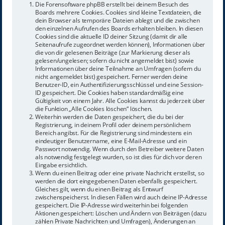
Die Forensoftware phpBB erstellt bei deinem Besuch des
Boards mehrere Cookies. Cookies sind kleine Textdateien, die
dein Browser als temporäre Dateien ablegt und die zwischen
den einzelnen Aufrufen des Boards erhalten bleiben. In diesen
Cookies sind die aktuelle ID deiner Sitzung (damit dir alle
Seitenaufrufe zugeordnet werden können), Informationen über
die von dir gelesenen Beiträge (zur Markierung dieser als
gelesen/ungelesen; sofern du nicht angemeldet bist) sowie
Informationen über deine Teilnahme an Umfragen (sofern du
nicht angemeldet bist) gespeichert. Ferner werden deine
Benutzer-ID, ein Authentifizierungsschlüssel und eine Session-
ID gespeichert. Die Cookies haben standardmäßig eine
Gültigkeit von einem Jahr. Alle Cookies kannst du jederzeit über
die Funktion „Alle Cookies löschen“ löschen.
Weiterhin werden die Daten gespeichert, die du bei der
Registrierung, in deinem Profil oder deinem persönlichem
Bereich angibst. Für die Registrierung sind mindestens ein
eindeutiger Benutzername, eine E-Mail-Adresse und ein
Passwort notwendig. Wenn durch den Betreiber weitere Daten
als notwendig festgelegt wurden, so ist dies für dich vor deren
Eingabe ersichtlich.
Wenn du einen Beitrag oder eine private Nachricht erstellst, so
werden die dort eingegebenen Daten ebenfalls gespeichert.
Gleiches gilt, wenn du einen Beitrag als Entwurf
zwischenspeicherst. In diesen Fällen wird auch deine IP-Adresse
gespeichert. Die IP-Adresse wird weiterhin bei folgenden
Aktionen gespeichert: Löschen und Ändern von Beiträgen (dazu
zählen Private Nachrichten und Umfragen), Änderungen an