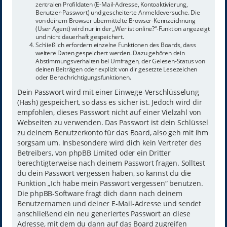
zentralen Profildaten (E-Mail-Adresse, Kontoaktivierung,
Benutzer-Passwort) und gescheiterte Anmeldeversuche. Die
von deinem Browser übermittelte Browser-Kennzeichnung
(User Agent) wird nur in der „Wer ist online?“-Funktion angezeigt
und nicht dauerhaft gespeichert.
Schließlich erfordern einzelne Funktionen des Boards, dass
weitere Daten gespeichert werden. Dazu gehören dein
Abstimmungsverhalten bei Umfragen, der Gelesen-Status von
deinen Beiträgen oder explizit von dir gesetzte Lesezeichen
oder Benachrichtigungsfunktionen.
Dein Passwort wird mit einer Einwege-Verschlüsselung
(Hash) gespeichert, so dass es sicher ist. Jedoch wird dir
empfohlen, dieses Passwort nicht auf einer Vielzahl von
Webseiten zu verwenden. Das Passwort ist dein Schlüssel
zu deinem Benutzerkonto für das Board, also geh mit ihm
sorgsam um. Insbesondere wird dich kein Vertreter des
Betreibers, von phpBB Limited oder ein Dritter
berechtigterweise nach deinem Passwort fragen. Solltest
du dein Passwort vergessen haben, so kannst du die
Funktion „Ich habe mein Passwort vergessen“ benutzen.
Die phpBB-Software fragt dich dann nach deinem
Benutzernamen und deiner E-Mail-Adresse und sendet
anschließend ein neu generiertes Passwort an diese
Adresse, mit dem du dann auf das Board zugreifen