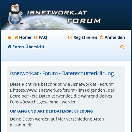
Home
FAQ
Registrieren
Anmelden
S
Foren-Übersicht
u
c
isnetwork.at - Forum - Datenschutzerklärung
h
e
Diese Richtlinie beschreibt, wie „isnetwork.at - Forum“
(„https://www.isnetwork.at/forum“) (im Folgenden „der
Betreiber“) die Daten verwendet, die während deines
Foren-Besuchs gesammelt werden.
UMFANG UND ART DER DATENSPEICHERUNG
Deine Daten werden auf vier verschiedene Arten
gesammelt: