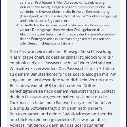
zentralen Profildaten (E-Mail-Adresse, Kontoaktivierung,
Benutzer-Passwort) und gescheiterte Anmeldeversuche. Die
von deinem Browser übermittelte Browser-Kennzeichnung
(User Agent) wird nur in der „Wer ist online?“-Funktion angezeigt
und nicht dauerhaft gespeichert.
Schließlich erfordern einzelne Funktionen des Boards, dass
weitere Daten gespeichert werden. Dazu gehören dein
Abstimmungsverhalten bei Umfragen, der Gelesen-Status von
deinen Beiträgen oder explizit von dir gesetzte Lesezeichen
oder Benachrichtigungsfunktionen.
Dein Passwort wird mit einer Einwege-Verschlüsselung
(Hash) gespeichert, so dass es sicher ist. Jedoch wird dir
empfohlen, dieses Passwort nicht auf einer Vielzahl von
Webseiten zu verwenden. Das Passwort ist dein Schlüssel
zu deinem Benutzerkonto für das Board, also geh mit ihm
sorgsam um. Insbesondere wird dich kein Vertreter des
Betreibers, von phpBB Limited oder ein Dritter
berechtigterweise nach deinem Passwort fragen. Solltest
du dein Passwort vergessen haben, so kannst du die
Funktion „Ich habe mein Passwort vergessen“ benutzen.
Die phpBB-Software fragt dich dann nach deinem
Benutzernamen und deiner E-Mail-Adresse und sendet
anschließend ein neu generiertes Passwort an diese
Adresse, mit dem du dann auf das Board zugreifen