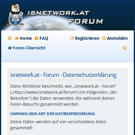
Home
FAQ
Registrieren
Anmelden
S
Foren-Übersicht
u
c
isnetwork.at - Forum - Datenschutzerklärung
h
e
Diese Richtlinie beschreibt, wie „isnetwork.at - Forum“
(„https://www.isnetwork.at/forum“) (im Folgenden „der
Betreiber“) die Daten verwendet, die während deines
Foren-Besuchs gesammelt werden.
UMFANG UND ART DER DATENSPEICHERUNG
Deine Daten werden auf vier verschiedene Arten
gesammelt: