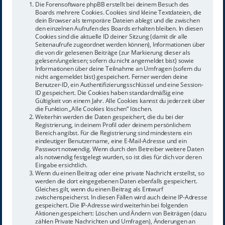
Die Forensoftware phpBB erstellt bei deinem Besuch des
Boards mehrere Cookies. Cookies sind kleine Textdateien, die
dein Browser als temporäre Dateien ablegt und die zwischen
den einzelnen Aufrufen des Boards erhalten bleiben. In diesen
Cookies sind die aktuelle ID deiner Sitzung (damit dir alle
Seitenaufrufe zugeordnet werden können), Informationen über
die von dir gelesenen Beiträge (zur Markierung dieser als
gelesen/ungelesen; sofern du nicht angemeldet bist) sowie
Informationen über deine Teilnahme an Umfragen (sofern du
nicht angemeldet bist) gespeichert. Ferner werden deine
Benutzer-ID, ein Authentifizierungsschlüssel und eine Session-
ID gespeichert. Die Cookies haben standardmäßig eine
Gültigkeit von einem Jahr. Alle Cookies kannst du jederzeit über
die Funktion „Alle Cookies löschen“ löschen.
Weiterhin werden die Daten gespeichert, die du bei der
Registrierung, in deinem Profil oder deinem persönlichem
Bereich angibst. Für die Registrierung sind mindestens ein
eindeutiger Benutzername, eine E-Mail-Adresse und ein
Passwort notwendig. Wenn durch den Betreiber weitere Daten
als notwendig festgelegt wurden, so ist dies für dich vor deren
Eingabe ersichtlich.
Wenn du einen Beitrag oder eine private Nachricht erstellst, so
werden die dort eingegebenen Daten ebenfalls gespeichert.
Gleiches gilt, wenn du einen Beitrag als Entwurf
zwischenspeicherst. In diesen Fällen wird auch deine IP-Adresse
gespeichert. Die IP-Adresse wird weiterhin bei folgenden
Aktionen gespeichert: Löschen und Ändern von Beiträgen (dazu
zählen Private Nachrichten und Umfragen), Änderungen an