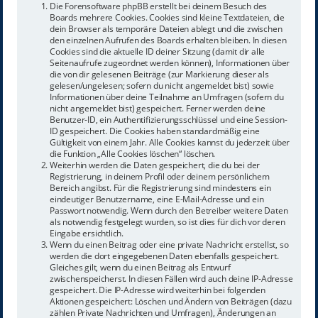
Die Forensoftware phpBB erstellt bei deinem Besuch des
Boards mehrere Cookies. Cookies sind kleine Textdateien, die
dein Browser als temporäre Dateien ablegt und die zwischen
den einzelnen Aufrufen des Boards erhalten bleiben. In diesen
Cookies sind die aktuelle ID deiner Sitzung (damit dir alle
Seitenaufrufe zugeordnet werden können), Informationen über
die von dir gelesenen Beiträge (zur Markierung dieser als
gelesen/ungelesen; sofern du nicht angemeldet bist) sowie
Informationen über deine Teilnahme an Umfragen (sofern du
nicht angemeldet bist) gespeichert. Ferner werden deine
Benutzer-ID, ein Authentifizierungsschlüssel und eine Session-
ID gespeichert. Die Cookies haben standardmäßig eine
Gültigkeit von einem Jahr. Alle Cookies kannst du jederzeit über
die Funktion „Alle Cookies löschen“ löschen.
Weiterhin werden die Daten gespeichert, die du bei der
Registrierung, in deinem Profil oder deinem persönlichem
Bereich angibst. Für die Registrierung sind mindestens ein
eindeutiger Benutzername, eine E-Mail-Adresse und ein
Passwort notwendig. Wenn durch den Betreiber weitere Daten
als notwendig festgelegt wurden, so ist dies für dich vor deren
Eingabe ersichtlich.
Wenn du einen Beitrag oder eine private Nachricht erstellst, so
werden die dort eingegebenen Daten ebenfalls gespeichert.
Gleiches gilt, wenn du einen Beitrag als Entwurf
zwischenspeicherst. In diesen Fällen wird auch deine IP-Adresse
gespeichert. Die IP-Adresse wird weiterhin bei folgenden
Aktionen gespeichert: Löschen und Ändern von Beiträgen (dazu
zählen Private Nachrichten und Umfragen), Änderungen an