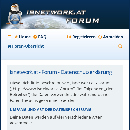
Home
FAQ
Registrieren
Anmelden
S
Foren-Übersicht
u
c
isnetwork.at - Forum - Datenschutzerklärung
h
e
Diese Richtlinie beschreibt, wie „isnetwork.at - Forum“
(„https://www.isnetwork.at/forum“) (im Folgenden „der
Betreiber“) die Daten verwendet, die während deines
Foren-Besuchs gesammelt werden.
UMFANG UND ART DER DATENSPEICHERUNG
Deine Daten werden auf vier verschiedene Arten
gesammelt: