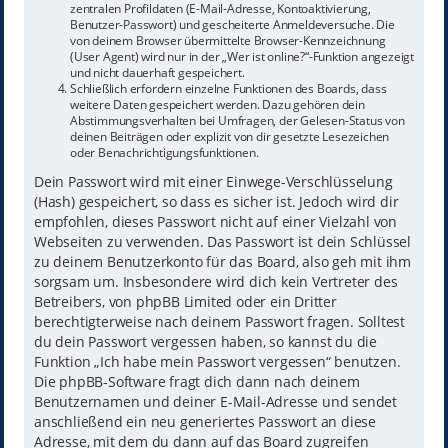
zentralen Profildaten (E-Mail-Adresse, Kontoaktivierung,
Benutzer-Passwort) und gescheiterte Anmeldeversuche. Die
von deinem Browser übermittelte Browser-Kennzeichnung
(User Agent) wird nur in der „Wer ist online?“-Funktion angezeigt
und nicht dauerhaft gespeichert.
Schließlich erfordern einzelne Funktionen des Boards, dass
weitere Daten gespeichert werden. Dazu gehören dein
Abstimmungsverhalten bei Umfragen, der Gelesen-Status von
deinen Beiträgen oder explizit von dir gesetzte Lesezeichen
oder Benachrichtigungsfunktionen.
Dein Passwort wird mit einer Einwege-Verschlüsselung
(Hash) gespeichert, so dass es sicher ist. Jedoch wird dir
empfohlen, dieses Passwort nicht auf einer Vielzahl von
Webseiten zu verwenden. Das Passwort ist dein Schlüssel
zu deinem Benutzerkonto für das Board, also geh mit ihm
sorgsam um. Insbesondere wird dich kein Vertreter des
Betreibers, von phpBB Limited oder ein Dritter
berechtigterweise nach deinem Passwort fragen. Solltest
du dein Passwort vergessen haben, so kannst du die
Funktion „Ich habe mein Passwort vergessen“ benutzen.
Die phpBB-Software fragt dich dann nach deinem
Benutzernamen und deiner E-Mail-Adresse und sendet
anschließend ein neu generiertes Passwort an diese
Adresse, mit dem du dann auf das Board zugreifen