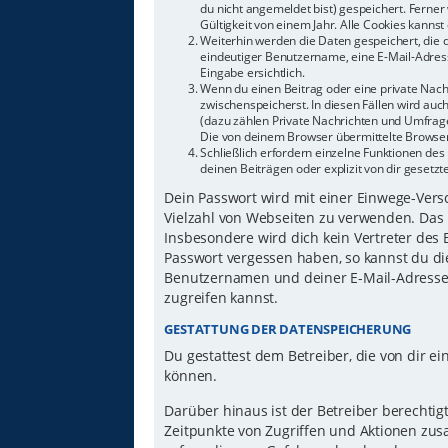
du nicht angemeldet bist) gespeichert. Ferne
Gültigkeit von einem Jahr. Alle Cookies kannst 
Weiterhin werden die Daten gespeichert, die d
eindeutiger Benutzername, eine E-Mail-Adress
Eingabe ersichtlich.
Wenn du einen Beitrag oder eine private Nachr
zwischenspeicherst. In diesen Fällen wird auc
(dazu zählen Private Nachrichten und Umfrage
Die von deinem Browser übermittelte Browser-
Schließlich erfordern einzelne Funktionen d
deinen Beiträgen oder explizit von dir gesetz
Dein Passwort wird mit einer Einwege-Versch
Vielzahl von Webseiten zu verwenden. Das 
Insbesondere wird dich kein Vertreter des 
Passwort vergessen haben, so kannst du di
Benutzernamen und deiner E-Mail-Adresse 
zugreifen kannst.
GESTATTUNG DER DATENSPEICHERUNG
Du gestattest dem Betreiber, die von dir 
können.
Darüber hinaus ist der Betreiber berechti
Zeitpunkte von Zugriffen und Aktionen zu