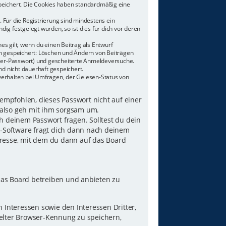
speichert. Die Cookies haben standardmäßig eine
 Für die Registrierung sind mindestens ein
g festgelegt wurden, so ist dies für dich vor deren
es gilt, wenn du einen Beitrag als Entwurf
nen gespeichert: Löschen und Ändern von Beiträgen
tzer-Passwort) und gescheiterte Anmeldeversuche.
d nicht dauerhaft gespeichert.
verhalten bei Umfragen, der Gelesen-Status von
 empfohlen, dieses Passwort nicht auf einer
 also geh mit ihm sorgsam um.
h deinem Passwort fragen. Solltest du dein
B-Software fragt dich dann nach deinem
resse, mit dem du dann auf das Board
das Board betreiben und anbieten zu
Interessen sowie den Interessen Dritter,
elter Browser-Kennung zu speichern,