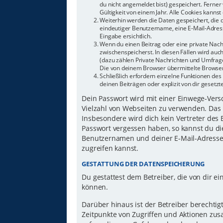
du nicht angemeldet bist) gespeichert. Ferne
Gültigkeit von einem Jahr. Alle Cookies kannst 
Weiterhin werden die Daten gespeichert, die d
eindeutiger Benutzername, eine E-Mail-Adress
Eingabe ersichtlich.
Wenn du einen Beitrag oder eine private Nachr
zwischenspeicherst. In diesen Fällen wird auc
(dazu zählen Private Nachrichten und Umfrage
Die von deinem Browser übermittelte Browser-
Schließlich erfordern einzelne Funktionen d
deinen Beiträgen oder explizit von dir gesetz
Dein Passwort wird mit einer Einwege-Versch
Vielzahl von Webseiten zu verwenden. Das 
Insbesondere wird dich kein Vertreter des 
Passwort vergessen haben, so kannst du di
Benutzernamen und deiner E-Mail-Adresse 
zugreifen kannst.
GESTATTUNG DER DATENSPEICHERUNG
Du gestattest dem Betreiber, die von dir 
können.
Darüber hinaus ist der Betreiber berechti
Zeitpunkte von Zugriffen und Aktionen zu