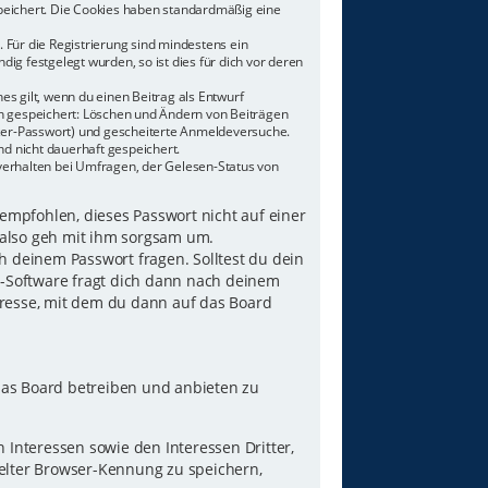
speichert. Die Cookies haben standardmäßig eine
 Für die Registrierung sind mindestens ein
g festgelegt wurden, so ist dies für dich vor deren
es gilt, wenn du einen Beitrag als Entwurf
nen gespeichert: Löschen und Ändern von Beiträgen
tzer-Passwort) und gescheiterte Anmeldeversuche.
d nicht dauerhaft gespeichert.
verhalten bei Umfragen, der Gelesen-Status von
 empfohlen, dieses Passwort nicht auf einer
 also geh mit ihm sorgsam um.
h deinem Passwort fragen. Solltest du dein
B-Software fragt dich dann nach deinem
resse, mit dem du dann auf das Board
das Board betreiben und anbieten zu
Interessen sowie den Interessen Dritter,
elter Browser-Kennung zu speichern,