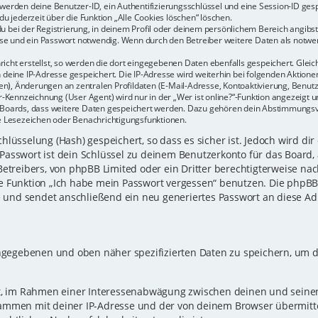
r werden deine Benutzer-ID, ein Authentifizierungsschlüssel und eine Session-ID ge
du jederzeit über die Funktion „Alle Cookies löschen“ löschen.
u bei der Registrierung, in deinem Profil oder deinem persönlichem Bereich angibst.
e und ein Passwort notwendig. Wenn durch den Betreiber weitere Daten als notwendi
icht erstellst, so werden die dort eingegebenen Daten ebenfalls gespeichert. Gleich
h deine IP-Adresse gespeichert. Die IP-Adresse wird weiterhin bei folgenden Aktio
n), Änderungen an zentralen Profildaten (E-Mail-Adresse, Kontoaktivierung, Benu
Kennzeichnung (User Agent) wird nur in der „Wer ist online?“-Funktion angezeigt un
es Boards, dass weitere Daten gespeichert werden. Dazu gehören dein Abstimmungs
te Lesezeichen oder Benachrichtigungsfunktionen.
lüsselung (Hash) gespeichert, so dass es sicher ist. Jedoch wird dir
Passwort ist dein Schlüssel zu deinem Benutzerkonto für das Board,
Betreibers, von phpBB Limited oder ein Dritter berechtigterweise nac
e Funktion „Ich habe mein Passwort vergessen“ benutzen. Die phpB
und sendet anschließend ein neu generiertes Passwort an diese Ad
eingegebenen und oben näher spezifizierten Daten zu speichern, um 
gt, im Rahmen einer Interessenabwägung zwischen deinen und seinen 
sammen mit deiner IP-Adresse und der von deinem Browser übermitt