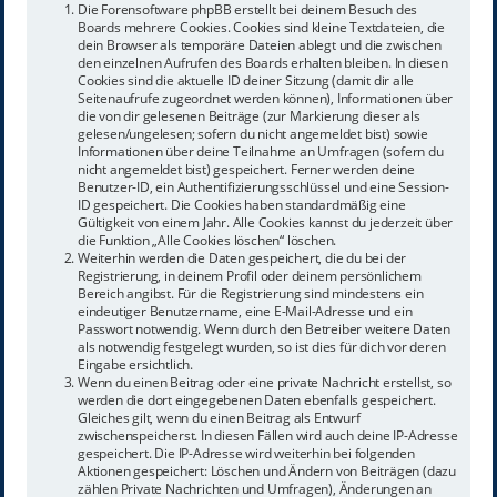
Die Forensoftware phpBB erstellt bei deinem Besuch des
Boards mehrere Cookies. Cookies sind kleine Textdateien, die
dein Browser als temporäre Dateien ablegt und die zwischen
den einzelnen Aufrufen des Boards erhalten bleiben. In diesen
Cookies sind die aktuelle ID deiner Sitzung (damit dir alle
Seitenaufrufe zugeordnet werden können), Informationen über
die von dir gelesenen Beiträge (zur Markierung dieser als
gelesen/ungelesen; sofern du nicht angemeldet bist) sowie
Informationen über deine Teilnahme an Umfragen (sofern du
nicht angemeldet bist) gespeichert. Ferner werden deine
Benutzer-ID, ein Authentifizierungsschlüssel und eine Session-
ID gespeichert. Die Cookies haben standardmäßig eine
Gültigkeit von einem Jahr. Alle Cookies kannst du jederzeit über
die Funktion „Alle Cookies löschen“ löschen.
Weiterhin werden die Daten gespeichert, die du bei der
Registrierung, in deinem Profil oder deinem persönlichem
Bereich angibst. Für die Registrierung sind mindestens ein
eindeutiger Benutzername, eine E-Mail-Adresse und ein
Passwort notwendig. Wenn durch den Betreiber weitere Daten
als notwendig festgelegt wurden, so ist dies für dich vor deren
Eingabe ersichtlich.
Wenn du einen Beitrag oder eine private Nachricht erstellst, so
werden die dort eingegebenen Daten ebenfalls gespeichert.
Gleiches gilt, wenn du einen Beitrag als Entwurf
zwischenspeicherst. In diesen Fällen wird auch deine IP-Adresse
gespeichert. Die IP-Adresse wird weiterhin bei folgenden
Aktionen gespeichert: Löschen und Ändern von Beiträgen (dazu
zählen Private Nachrichten und Umfragen), Änderungen an