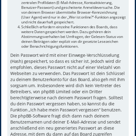
zentralen Profildaten (E-Mail-Adresse, Kontoaktivierung,
Benutzer-Passwort) und gescheiterte Anmeldeversuche. Die
von deinem Browser übermittelte Browser-Kennzeichnung
(User Agent) wird nur in der „Wer ist online?“-Funktion angezeigt
und nicht dauerhaft gespeichert.
Schließlich erfordern einzelne Funktionen des Boards, dass
weitere Daten gespeichert werden. Dazu gehören dein
Abstimmungsverhalten bei Umfragen, der Gelesen-Status von
deinen Beiträgen oder explizit von dir gesetzte Lesezeichen
oder Benachrichtigungsfunktionen.
Dein Passwort wird mit einer Einwege-Verschlüsselung
(Hash) gespeichert, so dass es sicher ist. Jedoch wird dir
empfohlen, dieses Passwort nicht auf einer Vielzahl von
Webseiten zu verwenden. Das Passwort ist dein Schlüssel
zu deinem Benutzerkonto für das Board, also geh mit ihm
sorgsam um. Insbesondere wird dich kein Vertreter des
Betreibers, von phpBB Limited oder ein Dritter
berechtigterweise nach deinem Passwort fragen. Solltest
du dein Passwort vergessen haben, so kannst du die
Funktion „Ich habe mein Passwort vergessen“ benutzen.
Die phpBB-Software fragt dich dann nach deinem
Benutzernamen und deiner E-Mail-Adresse und sendet
anschließend ein neu generiertes Passwort an diese
Adresse, mit dem du dann auf das Board zugreifen