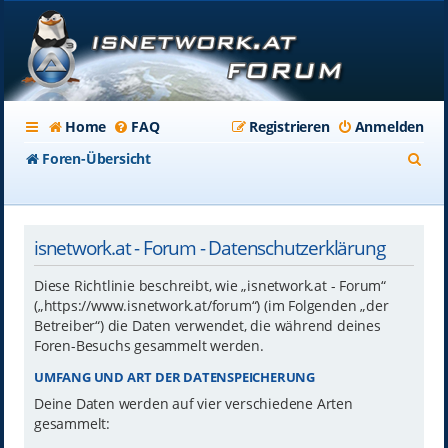
Home
FAQ
Registrieren
Anmelden
S
Foren-Übersicht
u
c
isnetwork.at - Forum - Datenschutzerklärung
h
e
Diese Richtlinie beschreibt, wie „isnetwork.at - Forum“
(„https://www.isnetwork.at/forum“) (im Folgenden „der
Betreiber“) die Daten verwendet, die während deines
Foren-Besuchs gesammelt werden.
UMFANG UND ART DER DATENSPEICHERUNG
Deine Daten werden auf vier verschiedene Arten
gesammelt: