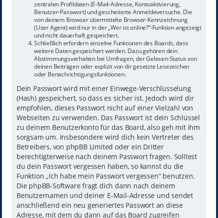
zentralen Profildaten (E-Mail-Adresse, Kontoaktivierung,
Benutzer-Passwort) und gescheiterte Anmeldeversuche. Die
von deinem Browser übermittelte Browser-Kennzeichnung
(User Agent) wird nur in der „Wer ist online?“-Funktion angezeigt
und nicht dauerhaft gespeichert.
Schließlich erfordern einzelne Funktionen des Boards, dass
weitere Daten gespeichert werden. Dazu gehören dein
Abstimmungsverhalten bei Umfragen, der Gelesen-Status von
deinen Beiträgen oder explizit von dir gesetzte Lesezeichen
oder Benachrichtigungsfunktionen.
Dein Passwort wird mit einer Einwege-Verschlüsselung
(Hash) gespeichert, so dass es sicher ist. Jedoch wird dir
empfohlen, dieses Passwort nicht auf einer Vielzahl von
Webseiten zu verwenden. Das Passwort ist dein Schlüssel
zu deinem Benutzerkonto für das Board, also geh mit ihm
sorgsam um. Insbesondere wird dich kein Vertreter des
Betreibers, von phpBB Limited oder ein Dritter
berechtigterweise nach deinem Passwort fragen. Solltest
du dein Passwort vergessen haben, so kannst du die
Funktion „Ich habe mein Passwort vergessen“ benutzen.
Die phpBB-Software fragt dich dann nach deinem
Benutzernamen und deiner E-Mail-Adresse und sendet
anschließend ein neu generiertes Passwort an diese
Adresse, mit dem du dann auf das Board zugreifen