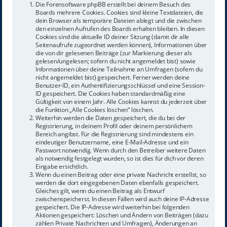
Die Forensoftware phpBB erstellt bei deinem Besuch des
Boards mehrere Cookies. Cookies sind kleine Textdateien, die
dein Browser als temporäre Dateien ablegt und die zwischen
den einzelnen Aufrufen des Boards erhalten bleiben. In diesen
Cookies sind die aktuelle ID deiner Sitzung (damit dir alle
Seitenaufrufe zugeordnet werden können), Informationen über
die von dir gelesenen Beiträge (zur Markierung dieser als
gelesen/ungelesen; sofern du nicht angemeldet bist) sowie
Informationen über deine Teilnahme an Umfragen (sofern du
nicht angemeldet bist) gespeichert. Ferner werden deine
Benutzer-ID, ein Authentifizierungsschlüssel und eine Session-
ID gespeichert. Die Cookies haben standardmäßig eine
Gültigkeit von einem Jahr. Alle Cookies kannst du jederzeit über
die Funktion „Alle Cookies löschen“ löschen.
Weiterhin werden die Daten gespeichert, die du bei der
Registrierung, in deinem Profil oder deinem persönlichem
Bereich angibst. Für die Registrierung sind mindestens ein
eindeutiger Benutzername, eine E-Mail-Adresse und ein
Passwort notwendig. Wenn durch den Betreiber weitere Daten
als notwendig festgelegt wurden, so ist dies für dich vor deren
Eingabe ersichtlich.
Wenn du einen Beitrag oder eine private Nachricht erstellst, so
werden die dort eingegebenen Daten ebenfalls gespeichert.
Gleiches gilt, wenn du einen Beitrag als Entwurf
zwischenspeicherst. In diesen Fällen wird auch deine IP-Adresse
gespeichert. Die IP-Adresse wird weiterhin bei folgenden
Aktionen gespeichert: Löschen und Ändern von Beiträgen (dazu
zählen Private Nachrichten und Umfragen), Änderungen an