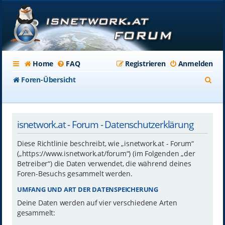
Home
FAQ
Registrieren
Anmelden
S
Foren-Übersicht
u
c
isnetwork.at - Forum - Datenschutzerklärung
h
e
Diese Richtlinie beschreibt, wie „isnetwork.at - Forum“
(„https://www.isnetwork.at/forum“) (im Folgenden „der
Betreiber“) die Daten verwendet, die während deines
Foren-Besuchs gesammelt werden.
UMFANG UND ART DER DATENSPEICHERUNG
Deine Daten werden auf vier verschiedene Arten
gesammelt: