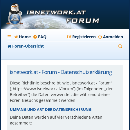
Home
FAQ
Registrieren
Anmelden
S
Foren-Übersicht
u
c
isnetwork.at - Forum - Datenschutzerklärung
h
e
Diese Richtlinie beschreibt, wie „isnetwork.at - Forum“
(„https://www.isnetwork.at/forum“) (im Folgenden „der
Betreiber“) die Daten verwendet, die während deines
Foren-Besuchs gesammelt werden.
UMFANG UND ART DER DATENSPEICHERUNG
Deine Daten werden auf vier verschiedene Arten
gesammelt: