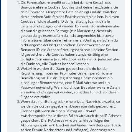
Die Forensoftware phpBB erstellt bei deinem Besuch des
Boards mehrere Cookies. Cookies sind kleine Textdateien, die
dein Browser als temporäre Dateien ablegt und die zwischen
den einzelnen Aufrufen des Boards erhalten bleiben. In diesen
Cookies sind die aktuelle ID deiner Sitzung (damit dir alle
Seitenaufrufe zugeordnet werden können), Informationen über
die von dir gelesenen Beiträge (zur Markierung dieser als
gelesen/ungelesen; sofern du nicht angemeldet bist) sowie
Informationen über deine Teilnahme an Umfragen (sofern du
nicht angemeldet bist) gespeichert. Ferner werden deine
Benutzer-ID, ein Authentifizierungsschlüssel und eine Session-
ID gespeichert. Die Cookies haben standardmäßig eine
Gültigkeit von einem Jahr. Alle Cookies kannst du jederzeit über
die Funktion „Alle Cookies löschen“ löschen.
Weiterhin werden die Daten gespeichert, die du bei der
Registrierung, in deinem Profil oder deinem persönlichem
Bereich angibst. Für die Registrierung sind mindestens ein
eindeutiger Benutzername, eine E-Mail-Adresse und ein
Passwort notwendig. Wenn durch den Betreiber weitere Daten
als notwendig festgelegt wurden, so ist dies für dich vor deren
Eingabe ersichtlich.
Wenn du einen Beitrag oder eine private Nachricht erstellst, so
werden die dort eingegebenen Daten ebenfalls gespeichert.
Gleiches gilt, wenn du einen Beitrag als Entwurf
zwischenspeicherst. In diesen Fällen wird auch deine IP-Adresse
gespeichert. Die IP-Adresse wird weiterhin bei folgenden
Aktionen gespeichert: Löschen und Ändern von Beiträgen (dazu
zählen Private Nachrichten und Umfragen), Änderungen an