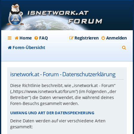
Home
FAQ
Registrieren
Anmelden
S
Foren-Übersicht
u
c
isnetwork.at - Forum - Datenschutzerklärung
h
e
Diese Richtlinie beschreibt, wie „isnetwork.at - Forum“
(„https://www.isnetwork.at/forum“) (im Folgenden „der
Betreiber“) die Daten verwendet, die während deines
Foren-Besuchs gesammelt werden.
UMFANG UND ART DER DATENSPEICHERUNG
Deine Daten werden auf vier verschiedene Arten
gesammelt: