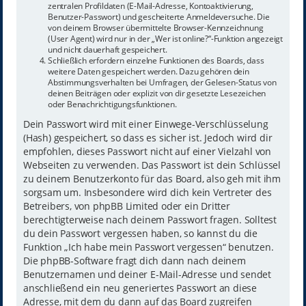
zentralen Profildaten (E-Mail-Adresse, Kontoaktivierung,
Benutzer-Passwort) und gescheiterte Anmeldeversuche. Die
von deinem Browser übermittelte Browser-Kennzeichnung
(User Agent) wird nur in der „Wer ist online?“-Funktion angezeigt
und nicht dauerhaft gespeichert.
Schließlich erfordern einzelne Funktionen des Boards, dass
weitere Daten gespeichert werden. Dazu gehören dein
Abstimmungsverhalten bei Umfragen, der Gelesen-Status von
deinen Beiträgen oder explizit von dir gesetzte Lesezeichen
oder Benachrichtigungsfunktionen.
Dein Passwort wird mit einer Einwege-Verschlüsselung
(Hash) gespeichert, so dass es sicher ist. Jedoch wird dir
empfohlen, dieses Passwort nicht auf einer Vielzahl von
Webseiten zu verwenden. Das Passwort ist dein Schlüssel
zu deinem Benutzerkonto für das Board, also geh mit ihm
sorgsam um. Insbesondere wird dich kein Vertreter des
Betreibers, von phpBB Limited oder ein Dritter
berechtigterweise nach deinem Passwort fragen. Solltest
du dein Passwort vergessen haben, so kannst du die
Funktion „Ich habe mein Passwort vergessen“ benutzen.
Die phpBB-Software fragt dich dann nach deinem
Benutzernamen und deiner E-Mail-Adresse und sendet
anschließend ein neu generiertes Passwort an diese
Adresse, mit dem du dann auf das Board zugreifen