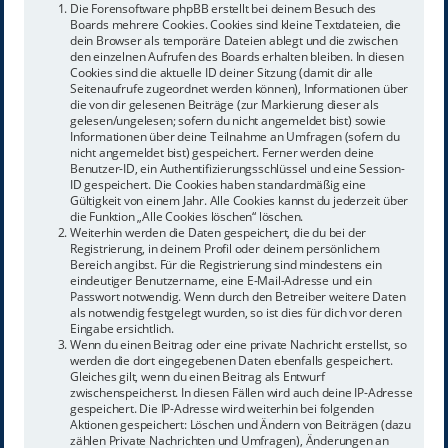
Die Forensoftware phpBB erstellt bei deinem Besuch des
Boards mehrere Cookies. Cookies sind kleine Textdateien, die
dein Browser als temporäre Dateien ablegt und die zwischen
den einzelnen Aufrufen des Boards erhalten bleiben. In diesen
Cookies sind die aktuelle ID deiner Sitzung (damit dir alle
Seitenaufrufe zugeordnet werden können), Informationen über
die von dir gelesenen Beiträge (zur Markierung dieser als
gelesen/ungelesen; sofern du nicht angemeldet bist) sowie
Informationen über deine Teilnahme an Umfragen (sofern du
nicht angemeldet bist) gespeichert. Ferner werden deine
Benutzer-ID, ein Authentifizierungsschlüssel und eine Session-
ID gespeichert. Die Cookies haben standardmäßig eine
Gültigkeit von einem Jahr. Alle Cookies kannst du jederzeit über
die Funktion „Alle Cookies löschen“ löschen.
Weiterhin werden die Daten gespeichert, die du bei der
Registrierung, in deinem Profil oder deinem persönlichem
Bereich angibst. Für die Registrierung sind mindestens ein
eindeutiger Benutzername, eine E-Mail-Adresse und ein
Passwort notwendig. Wenn durch den Betreiber weitere Daten
als notwendig festgelegt wurden, so ist dies für dich vor deren
Eingabe ersichtlich.
Wenn du einen Beitrag oder eine private Nachricht erstellst, so
werden die dort eingegebenen Daten ebenfalls gespeichert.
Gleiches gilt, wenn du einen Beitrag als Entwurf
zwischenspeicherst. In diesen Fällen wird auch deine IP-Adresse
gespeichert. Die IP-Adresse wird weiterhin bei folgenden
Aktionen gespeichert: Löschen und Ändern von Beiträgen (dazu
zählen Private Nachrichten und Umfragen), Änderungen an