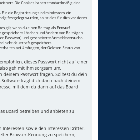
speichert. Die Cookies haben standardmäßig eine
 Für die Registrierung sind mindestens ein
g festgelegt wurden, so ist dies für dich vor deren
es gilt, wenn du einen Beitrag als Entwurf
nen gespeichert: Löschen und Ändern von Beiträgen
tzer-Passwort) und gescheiterte Anmeldeversuche.
d nicht dauerhaft gespeichert.
verhalten bei Umfragen, der Gelesen-Status von
 empfohlen, dieses Passwort nicht auf einer
 also geh mit ihm sorgsam um.
h deinem Passwort fragen. Solltest du dein
B-Software fragt dich dann nach deinem
resse, mit dem du dann auf das Board
das Board betreiben und anbieten zu
Interessen sowie den Interessen Dritter,
elter Browser-Kennung zu speichern,