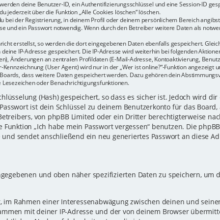
r werden deine Benutzer-ID, ein Authentifizierungsschlüssel und eine Session-ID ge
du jederzeit über die Funktion „Alle Cookies löschen“ löschen.
u bei der Registrierung, in deinem Profil oder deinem persönlichem Bereich angibst.
e und ein Passwort notwendig. Wenn durch den Betreiber weitere Daten als notwendi
icht erstellst, so werden die dort eingegebenen Daten ebenfalls gespeichert. Gleich
h deine IP-Adresse gespeichert. Die IP-Adresse wird weiterhin bei folgenden Aktio
n), Änderungen an zentralen Profildaten (E-Mail-Adresse, Kontoaktivierung, Benu
Kennzeichnung (User Agent) wird nur in der „Wer ist online?“-Funktion angezeigt un
es Boards, dass weitere Daten gespeichert werden. Dazu gehören dein Abstimmungs
te Lesezeichen oder Benachrichtigungsfunktionen.
lüsselung (Hash) gespeichert, so dass es sicher ist. Jedoch wird dir
Passwort ist dein Schlüssel zu deinem Benutzerkonto für das Board,
Betreibers, von phpBB Limited oder ein Dritter berechtigterweise nac
e Funktion „Ich habe mein Passwort vergessen“ benutzen. Die phpB
und sendet anschließend ein neu generiertes Passwort an diese Ad
eingegebenen und oben näher spezifizierten Daten zu speichern, um 
gt, im Rahmen einer Interessenabwägung zwischen deinen und seinen 
sammen mit deiner IP-Adresse und der von deinem Browser übermitt