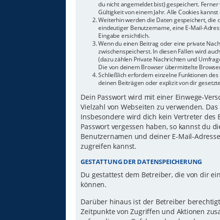
du nicht angemeldet bist) gespeichert. Ferne
Gültigkeit von einem Jahr. Alle Cookies kannst 
Weiterhin werden die Daten gespeichert, die d
eindeutiger Benutzername, eine E-Mail-Adress
Eingabe ersichtlich.
Wenn du einen Beitrag oder eine private Nachr
zwischenspeicherst. In diesen Fällen wird auc
(dazu zählen Private Nachrichten und Umfrage
Die von deinem Browser übermittelte Browser-
Schließlich erfordern einzelne Funktionen d
deinen Beiträgen oder explizit von dir gesetz
Dein Passwort wird mit einer Einwege-Versch
Vielzahl von Webseiten zu verwenden. Das 
Insbesondere wird dich kein Vertreter des 
Passwort vergessen haben, so kannst du di
Benutzernamen und deiner E-Mail-Adresse 
zugreifen kannst.
GESTATTUNG DER DATENSPEICHERUNG
Du gestattest dem Betreiber, die von dir 
können.
Darüber hinaus ist der Betreiber berechti
Zeitpunkte von Zugriffen und Aktionen zu