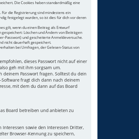
speichert. Die Cookies haben standardmäßig eine
 Für die Registrierung sind mindestens ein
g festgelegt wurden, so ist dies für dich vor deren
es gilt, wenn du einen Beitrag als Entwurf
nen gespeichert: Löschen und Ändern von Beiträgen
tzer-Passwort) und gescheiterte Anmeldeversuche.
d nicht dauerhaft gespeichert.
verhalten bei Umfragen, der Gelesen-Status von
 empfohlen, dieses Passwort nicht auf einer
 also geh mit ihm sorgsam um.
h deinem Passwort fragen. Solltest du dein
B-Software fragt dich dann nach deinem
resse, mit dem du dann auf das Board
das Board betreiben und anbieten zu
Interessen sowie den Interessen Dritter,
elter Browser-Kennung zu speichern,