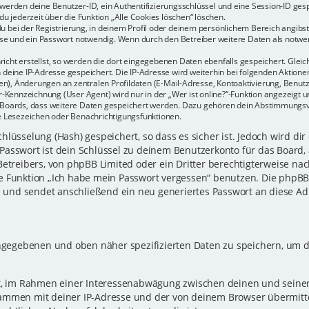
r werden deine Benutzer-ID, ein Authentifizierungsschlüssel und eine Session-ID ge
du jederzeit über die Funktion „Alle Cookies löschen“ löschen.
u bei der Registrierung, in deinem Profil oder deinem persönlichem Bereich angibst.
e und ein Passwort notwendig. Wenn durch den Betreiber weitere Daten als notwendi
icht erstellst, so werden die dort eingegebenen Daten ebenfalls gespeichert. Gleich
h deine IP-Adresse gespeichert. Die IP-Adresse wird weiterhin bei folgenden Aktio
n), Änderungen an zentralen Profildaten (E-Mail-Adresse, Kontoaktivierung, Benu
Kennzeichnung (User Agent) wird nur in der „Wer ist online?“-Funktion angezeigt un
es Boards, dass weitere Daten gespeichert werden. Dazu gehören dein Abstimmungs
te Lesezeichen oder Benachrichtigungsfunktionen.
lüsselung (Hash) gespeichert, so dass es sicher ist. Jedoch wird dir
Passwort ist dein Schlüssel zu deinem Benutzerkonto für das Board,
Betreibers, von phpBB Limited oder ein Dritter berechtigterweise nac
e Funktion „Ich habe mein Passwort vergessen“ benutzen. Die phpB
und sendet anschließend ein neu generiertes Passwort an diese Ad
eingegebenen und oben näher spezifizierten Daten zu speichern, um 
gt, im Rahmen einer Interessenabwägung zwischen deinen und seinen 
sammen mit deiner IP-Adresse und der von deinem Browser übermitt