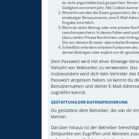
du nicht angemeldet bist) gespeichert. Ferne
Gültigkeit von einem Jahr. Alle Cookies kannst 
Weiterhin werden die Daten gespeichert, die d
eindeutiger Benutzername, eine E-Mail-Adress
Eingabe ersichtlich.
Wenn du einen Beitrag oder eine private Nachr
zwischenspeicherst. In diesen Fällen wird auc
(dazu zählen Private Nachrichten und Umfrage
Die von deinem Browser übermittelte Browser-
Schließlich erfordern einzelne Funktionen d
deinen Beiträgen oder explizit von dir gesetz
Dein Passwort wird mit einer Einwege-Versch
Vielzahl von Webseiten zu verwenden. Das 
Insbesondere wird dich kein Vertreter des 
Passwort vergessen haben, so kannst du di
Benutzernamen und deiner E-Mail-Adresse 
zugreifen kannst.
GESTATTUNG DER DATENSPEICHERUNG
Du gestattest dem Betreiber, die von dir 
können.
Darüber hinaus ist der Betreiber berechti
Zeitpunkte von Zugriffen und Aktionen zu