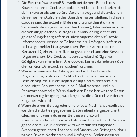
Die Forensoftware phpBB erstellt bei deinem Besuch des
Boards mehrere Cookies. Cookies sind kleine Textdateien, die
dein Browser als temporäre Dateien ablegt und die zwischen
den einzelnen Aufrufen des Boards erhalten bleiben. In diesen
Cookies sind die aktuelle ID deiner Sitzung (damit dir alle
Seitenaufrufe zugeordnet werden können), Informationen über
die von dir gelesenen Beiträge (zur Markierung dieser als
gelesen/ungelesen; sofern du nicht angemeldet bist) sowie
Informationen über deine Teilnahme an Umfragen (sofern du
nicht angemeldet bist) gespeichert. Ferner werden deine
Benutzer-ID, ein Authentifizierungsschlüssel und eine Session-
ID gespeichert. Die Cookies haben standardmäßig eine
Gültigkeit von einem Jahr. Alle Cookies kannst du jederzeit über
die Funktion „Alle Cookies löschen“ löschen.
Weiterhin werden die Daten gespeichert, die du bei der
Registrierung, in deinem Profil oder deinem persönlichem
Bereich angibst. Für die Registrierung sind mindestens ein
eindeutiger Benutzername, eine E-Mail-Adresse und ein
Passwort notwendig. Wenn durch den Betreiber weitere Daten
als notwendig festgelegt wurden, so ist dies für dich vor deren
Eingabe ersichtlich.
Wenn du einen Beitrag oder eine private Nachricht erstellst, so
werden die dort eingegebenen Daten ebenfalls gespeichert.
Gleiches gilt, wenn du einen Beitrag als Entwurf
zwischenspeicherst. In diesen Fällen wird auch deine IP-Adresse
gespeichert. Die IP-Adresse wird weiterhin bei folgenden
Aktionen gespeichert: Löschen und Ändern von Beiträgen (dazu
zählen Private Nachrichten und Umfragen), Änderungen an