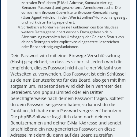
zentralen Profildaten (E-Mail-Adresse, Kontoaktivierung,
Benutzer-Passwort) und gescheiterte Anmeldeversuche. Die
von deinem Browser übermittelte Browser-Kennzeichnung
(User Agent) wird nur in der „Wer ist online?“-Funktion angezeigt
und nicht dauerhaft gespeichert.
Schließlich erfordern einzelne Funktionen des Boards, dass
weitere Daten gespeichert werden. Dazu gehören dein
Abstimmungsverhalten bei Umfragen, der Gelesen-Status von
deinen Beiträgen oder explizit von dir gesetzte Lesezeichen
oder Benachrichtigungsfunktionen.
Dein Passwort wird mit einer Einwege-Verschlüsselung
(Hash) gespeichert, so dass es sicher ist. Jedoch wird dir
empfohlen, dieses Passwort nicht auf einer Vielzahl von
Webseiten zu verwenden. Das Passwort ist dein Schlüssel
zu deinem Benutzerkonto für das Board, also geh mit ihm
sorgsam um. Insbesondere wird dich kein Vertreter des
Betreibers, von phpBB Limited oder ein Dritter
berechtigterweise nach deinem Passwort fragen. Solltest
du dein Passwort vergessen haben, so kannst du die
Funktion „Ich habe mein Passwort vergessen“ benutzen.
Die phpBB-Software fragt dich dann nach deinem
Benutzernamen und deiner E-Mail-Adresse und sendet
anschließend ein neu generiertes Passwort an diese
Adresse, mit dem du dann auf das Board zugreifen