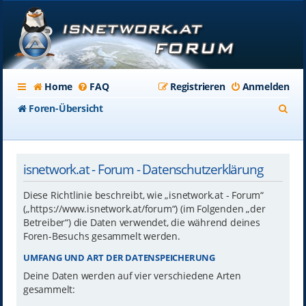
Home
FAQ
Registrieren
Anmelden
S
Foren-Übersicht
u
c
isnetwork.at - Forum - Datenschutzerklärung
h
e
Diese Richtlinie beschreibt, wie „isnetwork.at - Forum“
(„https://www.isnetwork.at/forum“) (im Folgenden „der
Betreiber“) die Daten verwendet, die während deines
Foren-Besuchs gesammelt werden.
UMFANG UND ART DER DATENSPEICHERUNG
Deine Daten werden auf vier verschiedene Arten
gesammelt: