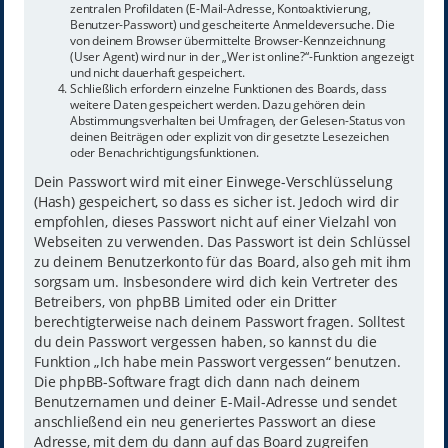
zentralen Profildaten (E-Mail-Adresse, Kontoaktivierung,
Benutzer-Passwort) und gescheiterte Anmeldeversuche. Die
von deinem Browser übermittelte Browser-Kennzeichnung
(User Agent) wird nur in der „Wer ist online?“-Funktion angezeigt
und nicht dauerhaft gespeichert.
Schließlich erfordern einzelne Funktionen des Boards, dass
weitere Daten gespeichert werden. Dazu gehören dein
Abstimmungsverhalten bei Umfragen, der Gelesen-Status von
deinen Beiträgen oder explizit von dir gesetzte Lesezeichen
oder Benachrichtigungsfunktionen.
Dein Passwort wird mit einer Einwege-Verschlüsselung
(Hash) gespeichert, so dass es sicher ist. Jedoch wird dir
empfohlen, dieses Passwort nicht auf einer Vielzahl von
Webseiten zu verwenden. Das Passwort ist dein Schlüssel
zu deinem Benutzerkonto für das Board, also geh mit ihm
sorgsam um. Insbesondere wird dich kein Vertreter des
Betreibers, von phpBB Limited oder ein Dritter
berechtigterweise nach deinem Passwort fragen. Solltest
du dein Passwort vergessen haben, so kannst du die
Funktion „Ich habe mein Passwort vergessen“ benutzen.
Die phpBB-Software fragt dich dann nach deinem
Benutzernamen und deiner E-Mail-Adresse und sendet
anschließend ein neu generiertes Passwort an diese
Adresse, mit dem du dann auf das Board zugreifen