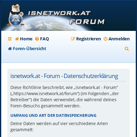
Home
FAQ
Registrieren
Anmelden
S
Foren-Übersicht
u
c
isnetwork.at - Forum - Datenschutzerklärung
h
e
Diese Richtlinie beschreibt, wie „isnetwork.at - Forum“
(„https://www.isnetwork.at/forum“) (im Folgenden „der
Betreiber“) die Daten verwendet, die während deines
Foren-Besuchs gesammelt werden.
UMFANG UND ART DER DATENSPEICHERUNG
Deine Daten werden auf vier verschiedene Arten
gesammelt: