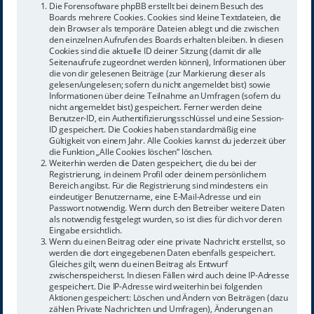
Die Forensoftware phpBB erstellt bei deinem Besuch des
Boards mehrere Cookies. Cookies sind kleine Textdateien, die
dein Browser als temporäre Dateien ablegt und die zwischen
den einzelnen Aufrufen des Boards erhalten bleiben. In diesen
Cookies sind die aktuelle ID deiner Sitzung (damit dir alle
Seitenaufrufe zugeordnet werden können), Informationen über
die von dir gelesenen Beiträge (zur Markierung dieser als
gelesen/ungelesen; sofern du nicht angemeldet bist) sowie
Informationen über deine Teilnahme an Umfragen (sofern du
nicht angemeldet bist) gespeichert. Ferner werden deine
Benutzer-ID, ein Authentifizierungsschlüssel und eine Session-
ID gespeichert. Die Cookies haben standardmäßig eine
Gültigkeit von einem Jahr. Alle Cookies kannst du jederzeit über
die Funktion „Alle Cookies löschen“ löschen.
Weiterhin werden die Daten gespeichert, die du bei der
Registrierung, in deinem Profil oder deinem persönlichem
Bereich angibst. Für die Registrierung sind mindestens ein
eindeutiger Benutzername, eine E-Mail-Adresse und ein
Passwort notwendig. Wenn durch den Betreiber weitere Daten
als notwendig festgelegt wurden, so ist dies für dich vor deren
Eingabe ersichtlich.
Wenn du einen Beitrag oder eine private Nachricht erstellst, so
werden die dort eingegebenen Daten ebenfalls gespeichert.
Gleiches gilt, wenn du einen Beitrag als Entwurf
zwischenspeicherst. In diesen Fällen wird auch deine IP-Adresse
gespeichert. Die IP-Adresse wird weiterhin bei folgenden
Aktionen gespeichert: Löschen und Ändern von Beiträgen (dazu
zählen Private Nachrichten und Umfragen), Änderungen an